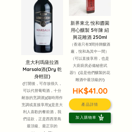
新界東北 悅和醬園
用心釀製 5年陳 紹
興花雕酒 250ml
（香港只有3間持牌釀酒
廠，悅和為其中一間）
（可以直接享用，也是
意大利瑪薩拉酒
大廚廚房必備秘密武
Marsala酒(Dry 乾
器!）(這是他們釀製的花
身輕甜)
雕酒中最頂級的!)
(打開後，可存放很久，
HK$41.00
可以代替葡萄酒，十分
耐放的烹調酒)(隨時用作
產品詳情
烹調或直接享用)(是意大
利人喜歡的餐前酒，我
加入購物車
們這款，正是西西里島
最頂級、最正宗的