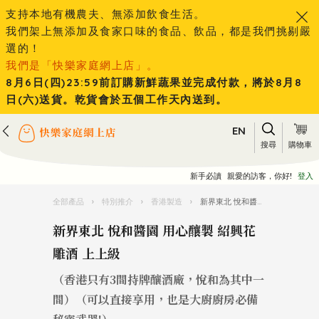
支持本地有機農夫、無添加飲食生活。
我們架上無添加及食家口味的食品、飲品，都是我們挑剔嚴
選的！
我們是「快樂家庭網上店」。
8月6日(四)23:59前訂購新鮮蔬果並完成付款，將於8月8
日(六)送貨。乾貨會於五個工作天內送到。
EN
搜尋
購物車
新手必讀
親愛的訪客，你好!
登入
全部產品
›
特別推介
›
香港製造
›
新界東北 悅和醬園 用心釀製 紹興花雕酒 上上級
新界東北 悅和醬園 用心釀製 紹興花
雕酒 上上級
（香港只有3間持牌釀酒廠，悅和為其中一
間）（可以直接享用，也是大廚廚房必備