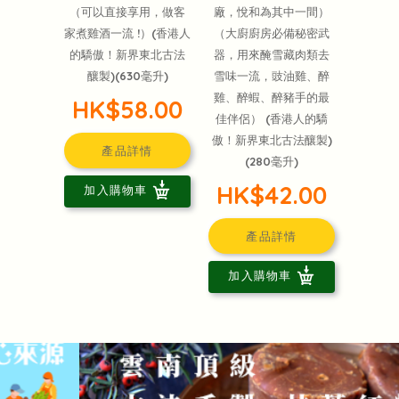
（可以直接享用，做客
廠，悅和為其中一間）
家煮雞酒一流 !）(香港人
（大廚廚房必備秘密武
的驕傲！新界東北古法
器，用來醃雪藏肉類去
釀製)(630毫升)
雪味一流，豉油雞、醉
雞、醉蝦、醉豬手的最
HK$58.00
佳伴侶） (香港人的驕
傲！新界東北古法釀製)
產品詳情
(280毫升)
HK$42.00
加入購物車
產品詳情
加入購物車