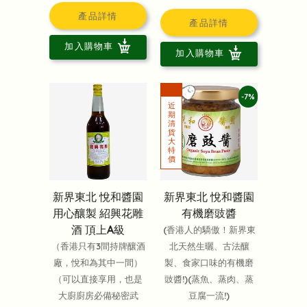
產品詳情
產品詳情
加入購物車
加入購物車
-7%
新界東北 悅和醬園
新界東北 悅和醬園
用心釀製 紹興花雕
有機磨豉醬
酒 頂上A級
(香港人的驕傲！新界東
（香港只有3間持牌釀酒
北天然生曬、古法釀
廠，悅和為其中一間）
製、食家口味的有機磨
（可以直接享用，也是
豉醬!)(蒸魚、蒸肉、蒸
大廚廚房必備秘密武
豆腐一流!)