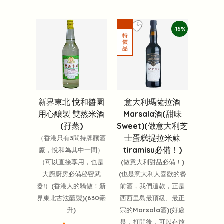
-16%
新界東北 悅和醬園
意大利瑪薩拉酒
用心釀製 雙蒸米酒
Marsala酒(甜味
(孖蒸)
Sweet)(做意大利芝
士蛋糕提拉米蘇
（香港只有3間持牌釀酒
tiramisu必備！)
廠，悅和為其中一間）
（可以直接享用，也是
(做意大利甜品必備！)
大廚廚房必備秘密武
(也是意大利人喜歡的餐
器!）(香港人的驕傲！新
前酒，我們這款，正是
界東北古法釀製)(630毫
西西里島最頂級、最正
升)
宗的Marsala酒)(好處
是，打開後，可以存放