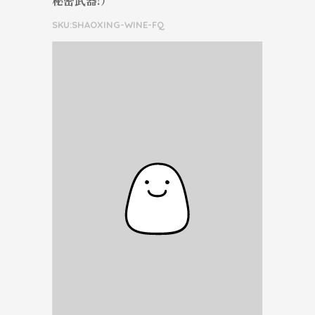
秘密武器!）
SKU:SHAOXING-WINE-FQ