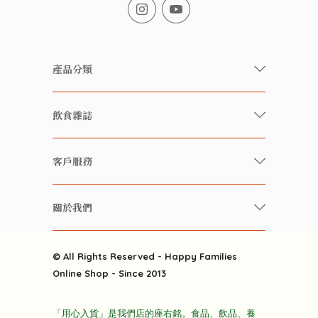
產品分類
有機/無農藥新鮮蔬果
飲食雜誌
有機 / 無添加食品
快樂家庭 飲食雜誌
有機 / 無添加飲品
客戶服務
美食研究所
養生保健好東西
常見問題
雲南搜食記
關於我們
酒類
聯繫我們
粒粒皆辛苦
特別推介
關於我們
快樂電視台
© All Rights Reserved - Happy Families
雜貨部
送貨
Online Shop - Since 2013
禮品部
條款及細則
折上折大特價
「用心入貨」是我們店的座右銘。食品、飲品、養