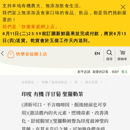
支持本地有機農夫、無添加飲食生活。
我們架上無添加及食家口味的食品、飲品，都是我們挑剔嚴
選的！
我們是「快樂家庭網上店」。
8月11日(二)23:59前訂購新鮮蔬果並完成付款，將於8月13
日(四)送貨。乾貨會於五個工作天內送到。
EN
搜尋
購物車
新手必讀
親愛的訪客，你好!
登入
全部產品
›
有機 / 無添加飲品
›
茶
›
養生花茶
›
印度 有機 洋甘菊
印度 有機 洋甘菊 聖羅勒茶
(清新可口，不含咖啡因，飯後睡前也可享
用)(激活體內的火元素，燃燒毒素，改善消
化。舒緩腸胃)(聖羅勒被譽為印度最神聖的
草藥，有草本皇后之稱，可加強身體免疫