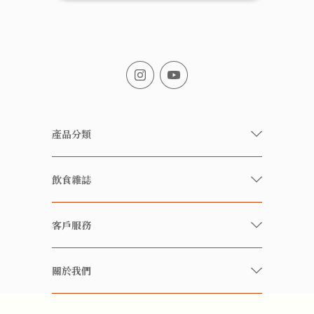
產品分類
有機/無農藥新鮮蔬果
飲食雜誌
有機 / 無添加食品
快樂家庭 飲食雜誌
有機 / 無添加飲品
客戶服務
美食研究所
養生保健好東西
常見問題
雲南搜食記
關於我們
酒類
聯繫我們
粒粒皆辛苦
特別推介
關於我們