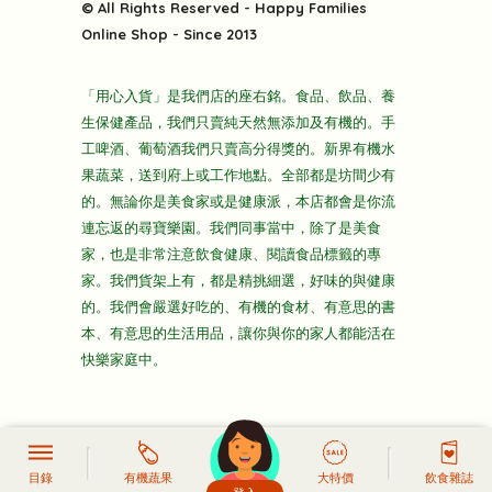
快樂電視台
© All Rights Reserved - Happy Families
雜貨部
送貨
Online Shop - Since 2013
禮品部
條款及細則
折上折大特價
「用心入貨」是我們店的座右銘。食品、飲品、養
隱私政策
生保健產品，我們只賣純天然無添加及有機的。手
主頁
工啤酒、葡萄酒我們只賣高分得獎的。新界有機水
果蔬菜，送到府上或工作地點。全部都是坊間少有
的。無論你是美食家或是健康派，本店都會是你流
連忘返的尋寶樂園。我們同事當中，除了是美食
家，也是非常注意飲食健康、閱讀食品標籤的專
家。我們貨架上有，都是精挑細選，好味的與健康
的。我們會嚴選好吃的、有機的食材、有意思的書
本、有意思的生活用品，讓你與你的家人都能活在
快樂家庭中。
目錄
有機蔬果
大特價
飲食雜誌