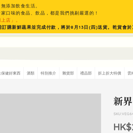
、無添加飲食生活。
食家口味的食品、飲品，都是我們挑剔嚴選的！
網上店」。
:59前訂購新鮮蔬果並完成付款，將於8月13日(四)送貨。乾貨
生保健好東西
酒類
特別推介
雜貨部
禮品部
折上折大特價
雲
新界
SKU:VEG6
HK$