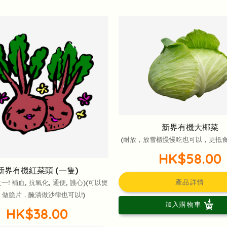
新界有機大椰菜
(耐放，放雪櫃慢慢吃也可以，更抵食！
HK$58.00
新界有機紅菜頭 (一隻)
產品詳情
一! 補血, 抗氧化, 通便, 護心)(可以煲
，做脆片，醃漬做沙律也可以!)
加入購物車
HK$38.00