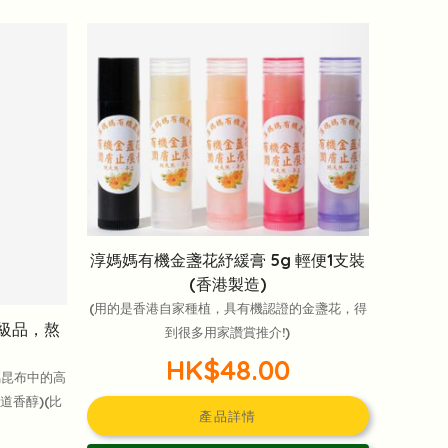
淳媽媽有機金盞花紓緩膏 5g 輕便1支裝
(香港製造)
(用的是香港自家種植，具有機認證的金盞花，得
高級品，熬
到很多用家讚賞推介!)
HK$48.00
屬昆布中的高
道香醇)(比
產品詳情