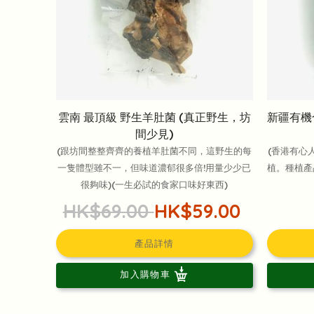
雲南 最頂級 野生羊肚菌 (真正野生，坊
新疆有機
間少見)
(跟坊間整整齊齊的養植羊肚菌不同，這野生的每
(香港有心
一隻體型雖不一，但味道濃郁很多倍!用量少少已
植。種植產
很夠味)(一生必試的食家口味好東西)
HK$69.00
HK$59.00
產品詳情
加入購物車