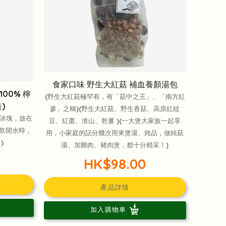
食家口味 野生大紅菇 補血養顏湯包
00% 檸
(野生大紅菇極罕有，有「菇中之王」、「南方紅
)
參」之稱)(野生大紅菇、野生香菇、高原紅紋
檬冰塊，放在
豆、紅棗、淮山、乾薑 )(一大煲大家族一起享
飲開水時，
用，小家庭的話分幾次用來煲湯、炖品，做純菇
)
湯、加雞肉、豬肉煲，都十分精采！)
HK$98.00
產品詳情
加入購物車