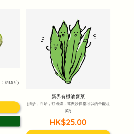
約1.5斤)
新界有機油麥菜
(清炒，白烚，打邊爐，連做沙律都可以的全能蔬
菜!)
HK$25.00