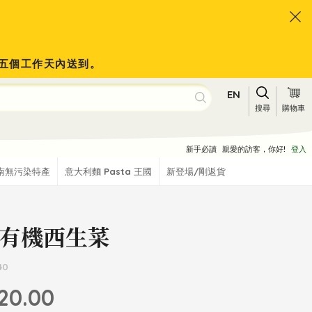
會於五個工作天內送到。
EN
搜尋
購物車
新手必讀
親愛的訪客，你好!
登入
南無污染特產
意大利麵 Pasta 王國
新登場/剛返貨
有機西生菜
40
20.00