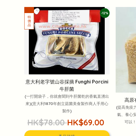
-12%
意大利老字號山谷採摘 Funghi Porcini
牛肝菌
(一打開袋子，你就會聞到牛肝菌乾的香氣直湧出
高原有
來)(意大利1870年創立菇菌美食製作商人手用心
(提高免疫
製作)
氣、養心安
HK$78.00
HK$69.00
可以！