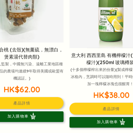
合桃 (去殼)(無薰硫，無漂白，
意大利 西西里島 有機檸檬汁(1
煲素湯代替肉類)
檬汁)(250ml 玻璃樽裝
人監製，中國無污染、遠離工業地區種
(十多個檸檬榨出來的份量)(製成檸
品的農場均連續9年取得美國或歐盟有
冰格內，烹調時可以隨時用到！平時
機認証。)
加一塊檸檬冰塊也很醒胃！
HK$62.00
HK$38.00
產品詳情
產品詳情
加入購物車
加入購物車