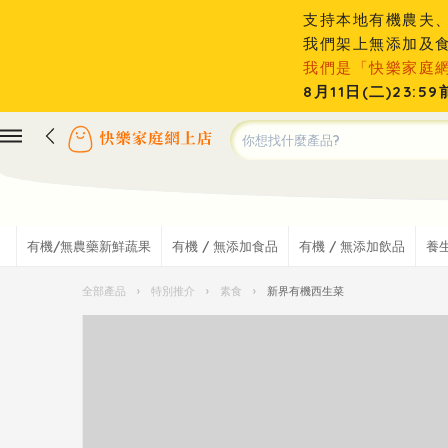
支持本地有機農夫
我們架上無添加及
我們是「快樂家庭
8月11日(二)23
有機/無農藥新鮮蔬果
有機 / 無添加食品
有機 / 無添加飲品
養
全部產品
›
特別推介
›
素食
›
新界有機西生菜