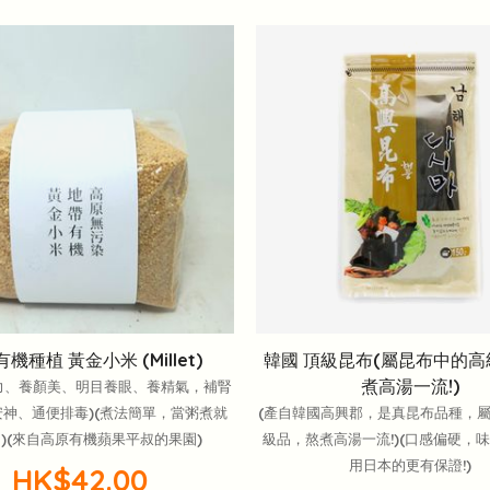
機種植 黃金小米 (Millet)
韓國 頂級昆布(屬昆布中的
煮高湯一流!)
力、養顏美、明目養眼、養精氣，補腎
神、通便排毒)(煮法簡單，當粥煮就
(產自韓國高興郡，是真昆布品種，
)(來自高原有機蘋果平叔的果園)
級品，熬煮高湯一流!)(口感偏硬，味
用日本的更有保證!)
HK$42.00