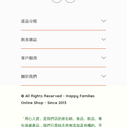
產品分類
有機/無農藥新鮮蔬果
飲食雜誌
有機 / 無添加食品
快樂家庭 飲食雜誌
有機 / 無添加飲品
客戶服務
美食研究所
養生保健好東西
常見問題
雲南搜食記
關於我們
酒類
聯繫我們
粒粒皆辛苦
特別推介
關於我們
快樂電視台
© All Rights Reserved - Happy Families
雜貨部
送貨
Online Shop - Since 2013
禮品部
條款及細則
折上折大特價
「用心入貨」是我們店的座右銘。食品、飲品、養
隱私政策
生保健產品，我們只賣純天然無添加及有機的。手