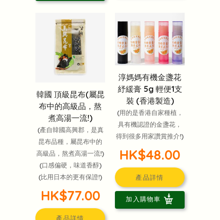
淳媽媽有機金盞花
紓緩膏 5g 輕便1支
韓國 頂級昆布(屬昆
裝 (香港製造)
布中的高級品，熬
(用的是香港自家種植，
煮高湯一流!)
具有機認證的金盞花，
(產自韓國高興郡，是真
得到很多用家讚賞推介!)
昆布品種，屬昆布中的
HK$48.00
高級品，熬煮高湯一流!)
(口感偏硬，味道香醇)
(比用日本的更有保證!)
產品詳情
HK$77.00
加入購物車
產品詳情