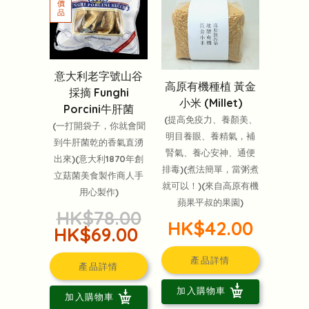
意大利老字號山谷
高原有機種植 黃金
採摘 Funghi
小米 (Millet)
Porcini牛肝菌
(提高免疫力、養顏美、
(一打開袋子，你就會聞
明目養眼、養精氣，補
到牛肝菌乾的香氣直湧
腎氣、養心安神、通便
出來)(意大利1870年創
排毒)(煮法簡單，當粥煮
立菇菌美食製作商人手
就可以！)(來自高原有機
用心製作)
蘋果平叔的果園)
HK$78.00
HK$42.00
HK$69.00
產品詳情
產品詳情
加入購物車
加入購物車