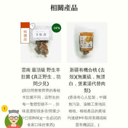
相關產品
-14%
雲南 最頂級 野生羊
新疆有機合桃 (去
肚菌 (真正野生，坊
殼)(無薰硫，無漂
間少見)
白，煲素湯代替肉
類)
(跟坊間整整齊齊的養植
羊肚菌不同，這野生的
(香港有心人監製，中國
每一隻體型雖不一，但
無污染、遠離工業地區
1
味道濃郁很多倍!用量少
種植。種植產品的農場
少已很夠味)(一生必試的
均連續9年取得美國或歐
食家口味好東西)
盟有機認証。)