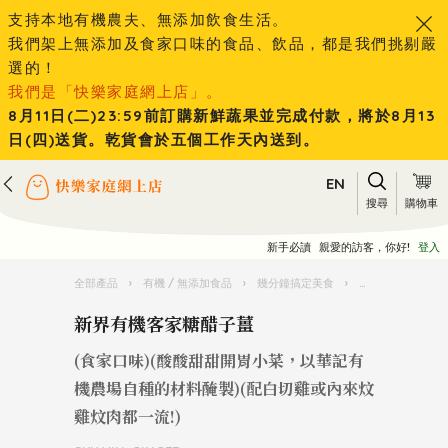
支持本地有機農夫、無添加飲食生活。
我們架上無添加及食家口味的食品、飲品，都是我們挑剔嚴
選的！
我們是「快樂家庭網上店」。
8月11日(二)23:59前訂購新鮮蔬果並完成付款，將於8月13
日(四)送貨。乾貨會於五個工作天內送到。
EN
搜尋
購物車
新手必讀
親愛的訪客，你好!
登入
全部產品
›
有機 / 無添加食品
›
幾分鐘搞定美食
›
新界有機客家糖醋
新界有機客家糖醋子薑
(食家口味)(酸酸甜甜開胃小菜，以華記有
機農場自種的材料醃製)(配白切雞或內來炆
雞炆肉都一流!)