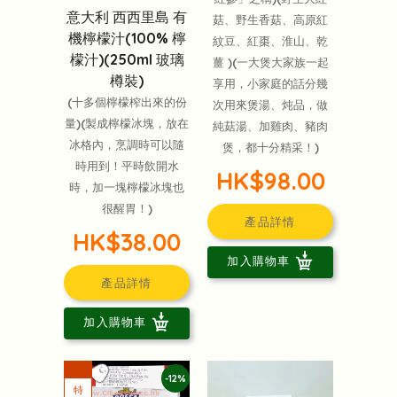
意大利 西西里島 有
菇、野生香菇、高原紅
機檸檬汁(100% 檸
紋豆、紅棗、淮山、乾
檬汁)(250ml 玻璃
薑 )(一大煲大家族一起
樽裝)
享用，小家庭的話分幾
(十多個檸檬榨出來的份
次用來煲湯、炖品，做
量)(製成檸檬冰塊，放在
純菇湯、加雞肉、豬肉
冰格內，烹調時可以隨
煲，都十分精采！)
時用到！平時飲開水
HK$98.00
時，加一塊檸檬冰塊也
很醒胃！)
產品詳情
HK$38.00
加入購物車
產品詳情
加入購物車
-12%