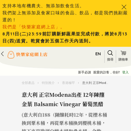
支持本地有機農夫、無添加飲食生活。
我們架上無添加及食家口味的食品、飲品，都是我們挑剔嚴
選的！
我們是「快樂家庭網上店」。
8月11日(二)23:59前訂購新鮮蔬果並完成付款，將於8月13
日(四)送貨。乾貨會於五個工作天內送到。
EN
搜尋
購物車
新手必讀
親愛的訪客，你好!
登入
全部產品
›
特別推介
›
香港極罕
›
意大利 正宗Modena出產 12年陳釀 金葉 Balsamic Vinegar 葡萄黑醋
意大利 正宗Modena出產 12年陳釀
金葉 Balsamic Vinegar 葡萄黑醋
(意大利自188（陳釀耗時12年，從櫟木桶
換到栗木桶，再從栗木桶換到櫻桃木桶，