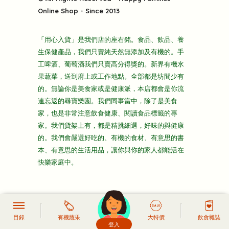
雜貨部
送貨
Online Shop - Since 2013
禮品部
條款及細則
折上折大特價
「用心入貨」是我們店的座右銘。食品、飲品、養
隱私政策
生保健產品，我們只賣純天然無添加及有機的。手
主頁
工啤酒、葡萄酒我們只賣高分得獎的。新界有機水
果蔬菜，送到府上或工作地點。全部都是坊間少有
的。無論你是美食家或是健康派，本店都會是你流
連忘返的尋寶樂園。我們同事當中，除了是美食
家，也是非常注意飲食健康、閱讀食品標籤的專
家。我們貨架上有，都是精挑細選，好味的與健康
的。我們會嚴選好吃的、有機的食材、有意思的書
本、有意思的生活用品，讓你與你的家人都能活在
快樂家庭中。
目錄
有機蔬果
大特價
飲食雜誌
登入
頭像生成器: 快樂家庭網上店