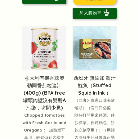
加入購物車
意大利有機香蒜奧
西班牙 無添加 墨汁
勒岡番茄粒連汁
魷魚（Stuffed
(400g) (BPA free
Squid In Ink ）
罐頭內壁沒有雙酚A
（西班牙食家口味海鮮
污染，坊間少見)
罐頭）（看門口必備，
Chopped Tomatoes
隨時打開用來伴酒、伴
with Fresh Garlic and
沙律菜、伴烤麵包、餅
Oregano (一加熱就可
乾立刻享用！）（用罐
享用，輕鬆做到各樣中
內海鮮墨汁可做真正墨