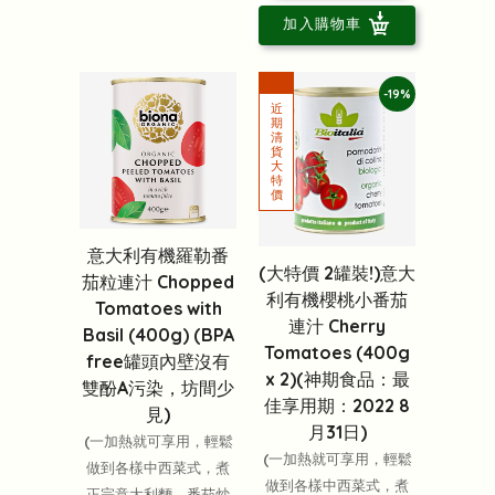
加入購物車
-19%
意大利有機羅勒番
(大特價 2罐裝!)意大
茄粒連汁 Chopped
利有機櫻桃小番茄
Tomatoes with
連汁 Cherry
Basil (400g) (BPA
Tomatoes (400g
free罐頭內壁沒有
x 2)(神期食品：最
雙酚A污染，坊間少
佳享用期：2022 8
見)
月31日)
(一加熱就可享用，輕鬆
(一加熱就可享用，輕鬆
做到各樣中西菜式，煮
做到各樣中西菜式，煮
正宗意大利麵、番茄炒