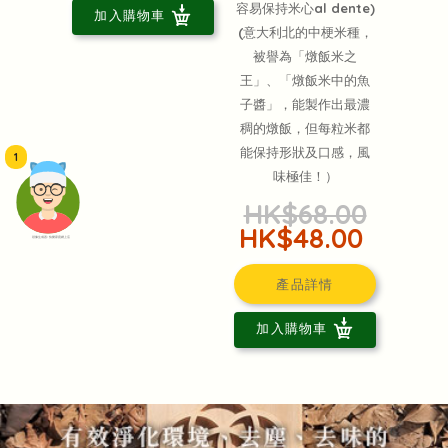
容易保持米心al dente)
加入購物車
(意大利北的中梗米種，
被譽為「燉飯米之
王」、「燉飯米中的魚
子醬」，能製作出最濃
稠的燉飯，但每粒米都
能保持形狀及口感，風
1
味極佳！）
HK$68.00
HK$48.00
頭像生成器: 快樂家庭網上店
產品詳情
加入購物車