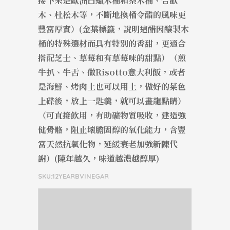
接下來是歐洲白蠟木桶和桑木桶、合歡
木、杜松木等，不斷地換桶令醋的風味更
豐富厚實）(金葉標籤，說明這醋因釀製木
桶的特殊選材而具有特別的香甜，更適合
搭配芝士、草莓和有草莓味的甜點）（煎
牛扒、牛舌、做Risotto意大利飯，或者
是海鮮、烤肉上也可以用上，做好的菜色
上碟後，放上一匙羹，就可以畫龍點睛）
（可直接飲用，有助礦物質吸收，建造強
健骨骼，阻止壞膽固醇的氧化能力，含豐
富天然抗氧化物，延緩衰老加強新陳代
謝）(陳年越久，味道越濃越醇厚)
SKU:12YEARBVINEGAR