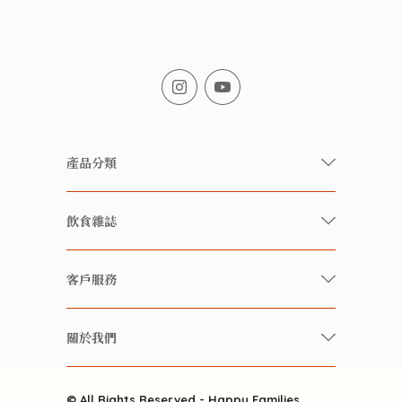
產品分類
有機/無農藥新鮮蔬果
飲食雜誌
有機 / 無添加食品
快樂家庭 飲食雜誌
有機 / 無添加飲品
客戶服務
美食研究所
養生保健好東西
常見問題
雲南搜食記
關於我們
酒類
聯繫我們
粒粒皆辛苦
特別推介
關於我們
快樂電視台
© All Rights Reserved - Happy Families