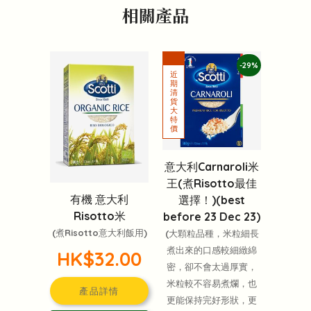
相關產品
-29%
意大利Carnaroli米
王(煮Risotto最佳
有機 意大利
選擇！)(best
Risotto米
before 23 Dec 23)
(煮Risotto意大利飯用)
(大顆粒品種，米粒細長
煮出來的口感較細緻綿
HK$32.00
密，卻不會太過厚實，
米粒較不容易煮爛，也
產品詳情
更能保持完好形狀，更