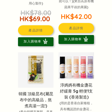
就可以！)(來自高原有機
用心製作)
蘋果平叔的果園)
HK$78.00
HK$42.00
HK$69.00
產品詳情
產品詳情
加入購物車
加入購物車
淳媽媽有機金盞花
紓緩膏 5g 輕便1支
韓國 頂級昆布(屬昆
裝 (香港製造)
布中的高級品，熬
(用的是香港自家種植，
煮高湯一流!)
具有機認證的金盞花，
(產自韓國高興郡，是真