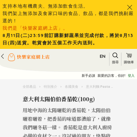
支持本地有機農夫、無添加飲食生活。
我們架上無添加及食家口味的食品、飲品，都是我們挑剔嚴
選的！
我們是「快樂家庭網上店」。
8月11日(二)23:59前訂購新鮮蔬果並完成付款，將於8月13
日(四)送貨。乾貨會於五個工作天內送到。
EN
搜尋
購物車
新手必讀
親愛的訪客，你好!
登入
全部產品
›
特別推介
›
各國美食
›
意大利麵 Pasta 王國
›
意大利太
意大利太陽伯伯番茄乾(100g)
用地中海的太陽曬乾的番茄乾，太陽伯伯
曬着曬着，把番茄的味道都濃縮了，就像
我們曬冬菇一樣。 番茄乾是意大利人廚房
必備的食材之一。沒試過的朋友，快點啟