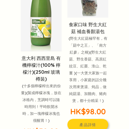
食家口味 野生大紅
菇 補血養顏湯包
(野生大紅菇極罕有，有
「菇中之王」、「南方
紅參」之稱)(野生大紅
意大利 西西里島 有
菇、野生香菇、高原紅
機檸檬汁(100% 檸
紋豆、紅棗、淮山、乾
檬汁)(250ml 玻璃
薑 )(一大煲大家族一起
樽裝)
享用，小家庭的話分幾
(十多個檸檬榨出來的份
次用來煲湯、炖品，做
量)(製成檸檬冰塊，放在
純菇湯、加雞肉、豬肉
冰格內，烹調時可以隨
煲，都十分精采！)
時用到！平時飲開水
HK$98.00
時，加一塊檸檬冰塊也
很醒胃！)
產品詳情