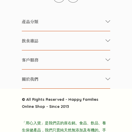
產品分類
有機/無農藥新鮮蔬果
飲食雜誌
有機 / 無添加食品
快樂家庭 飲食雜誌
有機 / 無添加飲品
客戶服務
美食研究所
養生保健好東西
常見問題
雲南搜食記
關於我們
酒類
聯繫我們
粒粒皆辛苦
特別推介
關於我們
快樂電視台
© All Rights Reserved - Happy Families
雜貨部
送貨
Online Shop - Since 2013
禮品部
條款及細則
折上折大特價
「用心入貨」是我們店的座右銘。食品、飲品、養
隱私政策
生保健產品，我們只賣純天然無添加及有機的。手