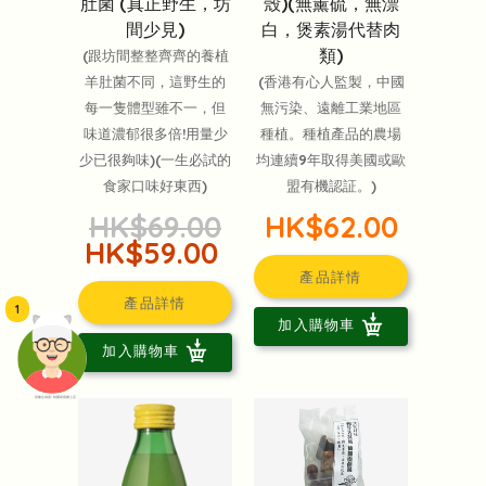
肚菌 (真正野生，坊
殼)(無薰硫，無漂
間少見)
白，煲素湯代替肉
類)
(跟坊間整整齊齊的養植
羊肚菌不同，這野生的
(香港有心人監製，中國
每一隻體型雖不一，但
無污染、遠離工業地區
味道濃郁很多倍!用量少
種植。種植產品的農場
少已很夠味)(一生必試的
均連續9年取得美國或歐
食家口味好東西)
盟有機認証。)
HK$69.00
HK$62.00
HK$59.00
產品詳情
產品詳情
1
加入購物車
加入購物車
頭像生成器: 快樂家庭網上店