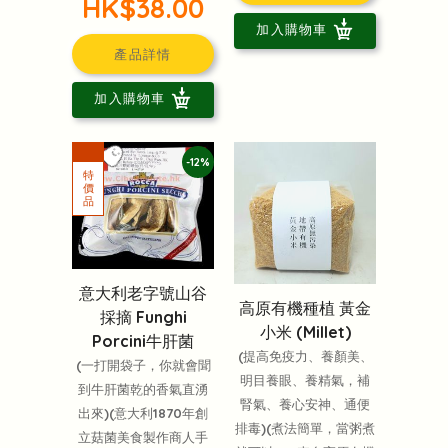
HK$38.00
加入購物車
產品詳情
加入購物車
-12%
意大利老字號山谷
高原有機種植 黃金
採摘 Funghi
小米 (Millet)
Porcini牛肝菌
(提高免疫力、養顏美、
(一打開袋子，你就會聞
明目養眼、養精氣，補
到牛肝菌乾的香氣直湧
腎氣、養心安神、通便
出來)(意大利1870年創
排毒)(煮法簡單，當粥煮
立菇菌美食製作商人手