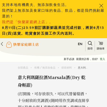
支持本地有機農夫、無添加飲食生活。
我們架上無添加及食家口味的食品、飲品，都是我們挑剔嚴
選的！
我們是「快樂家庭網上店」。
8月11日(二)23:59前訂購新鮮蔬果並完成付款，將於8月13
日(四)送貨。乾貨會於五個工作天內送到。
EN
搜尋
購物車
新手必讀
親愛的訪客，你好!
登入
全部產品
›
有機 / 無添加食品
›
烘焙材料
›
意大利瑪薩拉酒Marsala酒(Dry 乾身輕甜)
意大利瑪薩拉酒Marsala酒(Dry 乾
身輕甜)
(打開後，可存放很久，可以代替葡萄酒，
十分耐放的烹調酒)(隨時用作烹調或直接享