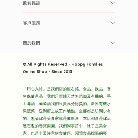
飲食雜誌
有機 / 無添加食品
快樂家庭 飲食雜誌
有機 / 無添加飲品
客戶服務
美食研究所
養生保健好東西
常見問題
雲南搜食記
關於我們
酒類
聯繫我們
粒粒皆辛苦
特別推介
關於我們
快樂電視台
© All Rights Reserved - Happy Families
雜貨部
送貨
Online Shop - Since 2013
禮品部
條款及細則
折上折大特價
「用心入貨」是我們店的座右銘。食品、飲品、養
隱私政策
生保健產品，我們只賣純天然無添加及有機的。手
主頁
工啤酒、葡萄酒我們只賣高分得獎的。新界有機水
果蔬菜，送到府上或工作地點。全部都是坊間少有
的。無論你是美食家或是健康派，本店都會是你流
連忘返的尋寶樂園。我們同事當中，除了是美食
家，也是非常注意飲食健康、閱讀食品標籤的專