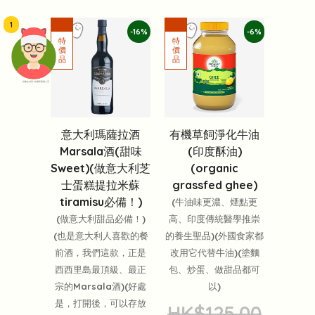
1
-16%
-6%
頭像生成器: 快樂家庭網上店
意大利瑪薩拉酒
有機草飼淨化牛油
Marsala酒(甜味
(印度酥油)
Sweet)(做意大利芝
(organic
士蛋糕提拉米蘇
grassfed ghee)
tiramisu必備！)
(牛油味更濃、煙點更
(做意大利甜品必備！)
高、印度傳統醫學推崇
(也是意大利人喜歡的餐
的養生聖品)(外國食家都
前酒，我們這款，正是
改用它代替牛油)(塗麵
西西里島最頂級、最正
包、炒蛋、做甜品都可
宗的Marsala酒)(好處
以)
是，打開後，可以存放
HK$125.00