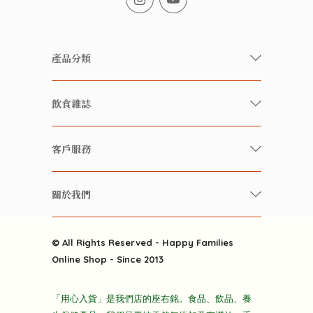
產品分類
有機/無農藥新鮮蔬果
飲食雜誌
有機 / 無添加食品
快樂家庭 飲食雜誌
有機 / 無添加飲品
客戶服務
美食研究所
養生保健好東西
常見問題
雲南搜食記
關於我們
酒類
聯繫我們
粒粒皆辛苦
特別推介
關於我們
快樂電視台
© All Rights Reserved - Happy Families
雜貨部
送貨
Online Shop - Since 2013
禮品部
條款及細則
折上折大特價
「用心入貨」是我們店的座右銘。食品、飲品、養
隱私政策