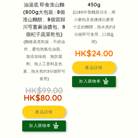
油湯底 即食淮山麵
450g
(800g大包裝 : 8個
(以80年製麵真功夫，將
淮山麵餅、8個當歸
小麥粉及食鹽揉出麥香
川芎薑麻油醬包、8
十足的麵體，熱水煮約2
個杞子蔬菜乾包)
分鐘即可食用，口感Q
(麵條蒸煮乾燥，不經油
彈)
炸，醬包無氫化油脂、
HK$24.00
無添加味精、無防腐
劑、無人工香料及色
產品詳情
素，熱水煮約3分鐘即可
食用)
加入購物車
HK$99.00
HK$80.00
產品詳情
加入購物車