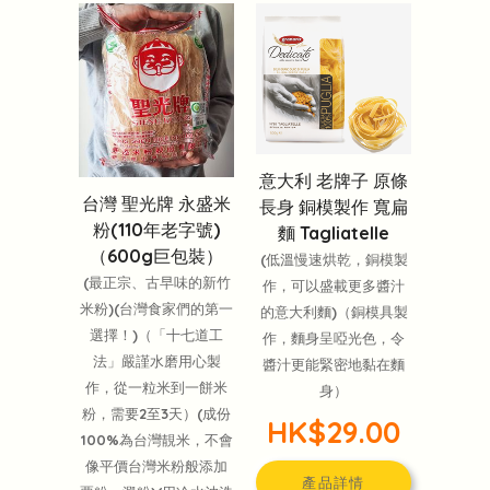
意大利 老牌子 原條
台灣 聖光牌 永盛米
長身 銅模製作 寬扁
粉(110年老字號)
麵 Tagliatelle
（600g巨包裝）
(低溫慢速烘乾，銅模製
(最正宗、古早味的新竹
作，可以盛載更多醬汁
米粉)(台灣食家們的第一
的意大利麵)（銅模具製
選擇！)（「十七道工
作，麵身呈啞光色，令
法」嚴謹水磨用心製
醬汁更能緊密地黏在麵
作，從一粒米到一餅米
身）
粉，需要2至3天）(成份
HK$29.00
100%為台灣靚米，不會
像平價台灣米粉般添加
產品詳情