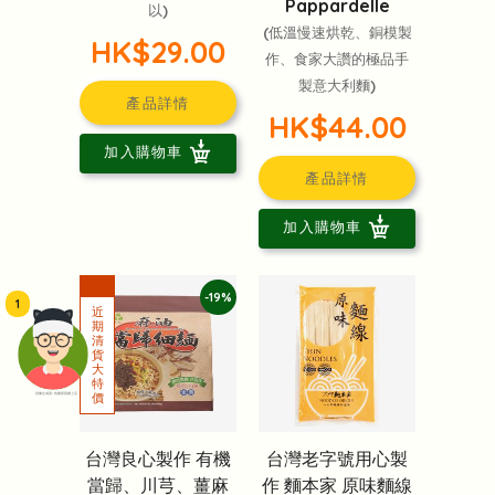
Pappardelle
以)
(低溫慢速烘乾、銅模製
HK$29.00
作、食家大讚的極品手
製意大利麵)
產品詳情
HK$44.00
加入購物車
產品詳情
加入購物車
-19%
1
頭像生成器: 快樂家庭網上店
台灣良心製作 有機
台灣老字號用心製
當歸、川芎、薑麻
作 麵本家 原味麵線