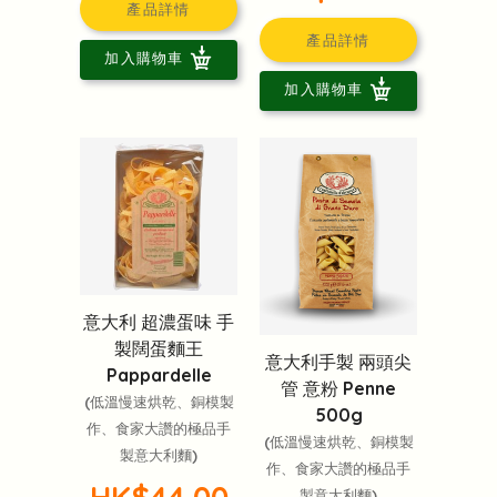
產品詳情
產品詳情
加入購物車
加入購物車
意大利 超濃蛋味 手
製闊蛋麵王
意大利手製 兩頭尖
Pappardelle
管 意粉 Penne
(低溫慢速烘乾、銅模製
500g
作、食家大讚的極品手
(低溫慢速烘乾、銅模製
製意大利麵)
作、食家大讚的極品手
HK$44.00
製意大利麵)