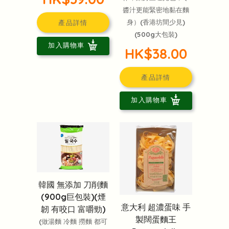
醬汁更能緊密地黏在麵
身）(香港坊間少見)
產品詳情
(500g大包裝)
加入購物車
HK$38.00
產品詳情
加入購物車
韓國 無添加 刀削麵
(900g巨包裝)(煙
意大利 超濃蛋味 手
韌 有咬口 富嚼勁)
製闊蛋麵王
(做湯麵 冷麵 撈麵 都可