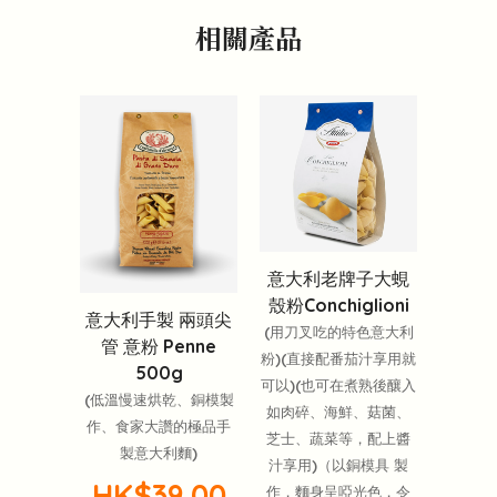
相關產品
意大利老牌子大蜆
殼粉Conchiglioni
意大利手製 兩頭尖
(用刀叉吃的特色意大利
管 意粉 Penne
粉)(直接配番茄汁享用就
500g
可以)(也可在煮熟後釀入
(低溫慢速烘乾、銅模製
如肉碎、海鮮、菇菌、
作、食家大讚的極品手
芝士、蔬菜等，配上醬
製意大利麵)
汁享用)（以銅模具 製
HK$39.00
作，麵身呈啞光色，令