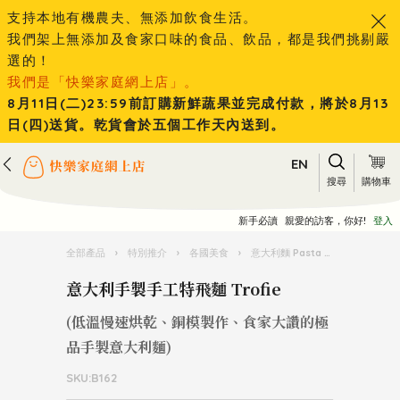
支持本地有機農夫、無添加飲食生活。
我們架上無添加及食家口味的食品、飲品，都是我們挑剔嚴
選的！
我們是「快樂家庭網上店」。
8月11日(二)23:59前訂購新鮮蔬果並完成付款，將於8月13
日(四)送貨。乾貨會於五個工作天內送到。
EN
搜尋
購物車
新手必讀
親愛的訪客，你好!
登入
全部產品
›
特別推介
›
各國美食
›
意大利麵 Pasta 王國
›
意大利手
意大利手製手工特飛麵 Trofie
(低溫慢速烘乾、銅模製作、食家大讚的極
品手製意大利麵)
SKU:B162