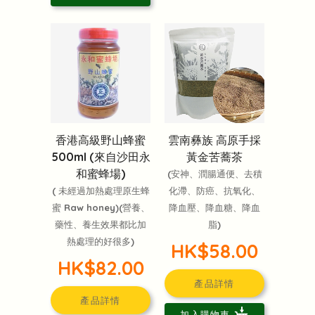
香港高級野山蜂蜜
雲南彝族 高原手採
500ml (來自沙田永
黃金苦蕎茶
和蜜蜂場)
(安神、潤腸通便、去積
( 未經過加熱處理原生蜂
化滯、防癌、抗氧化、
蜜 Raw honey)(營養、
降血壓、降血糖、降血
藥性、養生效果都比加
脂)
熱處理的好很多)
HK$58.00
HK$82.00
產品詳情
產品詳情
加入購物車