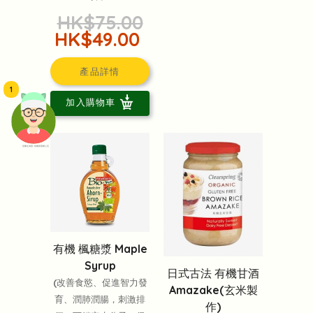
HK$75.00
HK$49.00
產品詳情
1
加入購物車
頭像生成器: 快樂家庭網上店
有機 楓糖漿 Maple
Syrup
日式古法 有機甘酒
(改善食慾、促進智力發
Amazake(玄米製
育、潤肺潤腸，刺激排
作)