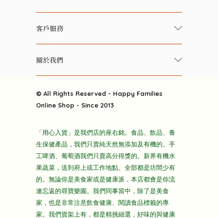
有機 / 無添加食品
快樂家庭 飲食雜誌
有機 / 無添加飲品
客戶服務
美食研究所
養生保健好東西
常見問題
雲南搜食記
關於我們
酒類
聯繫我們
粒粒皆辛苦
特別推介
關於我們
快樂電視台
© All Rights Reserved - Happy Families
雜貨部
送貨
Online Shop - Since 2013
禮品部
條款及細則
折上折大特價
「用心入貨」是我們店的座右銘。食品、飲品、養
隱私政策
生保健產品，我們只賣純天然無添加及有機的。手
主頁
工啤酒、葡萄酒我們只賣高分得獎的。新界有機水
果蔬菜，送到府上或工作地點。全部都是坊間少有
的。無論你是美食家或是健康派，本店都會是你流
連忘返的尋寶樂園。我們同事當中，除了是美食
家，也是非常注意飲食健康、閱讀食品標籤的專
家。我們貨架上有，都是精挑細選，好味的與健康