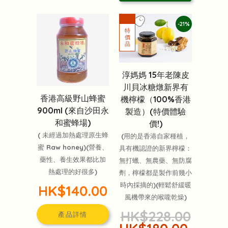
-21%
淳媽媽 15年老陳皮
川貝冰糖燉新界有
香港高級野山蜂蜜
機檸檬（100%香港
900ml (來自沙田永
製造）(特價體驗
和蜜蜂場)
價!)
( 未經過加熱處理原生蜂
(用的是香港自家種植，
蜜 Raw honey)(營養、
具有機認證的新界檸檬：
藥性、養生效果都比加
無打蠟、無農藥、無防腐
熱處理的好很多)
劑，檸檬都是製作前幾小
時內採摘的)(輕鬆舒緩暖
HK$140.00
風機帶來的喉嚨乾燥)
HK$228.00
產品詳情