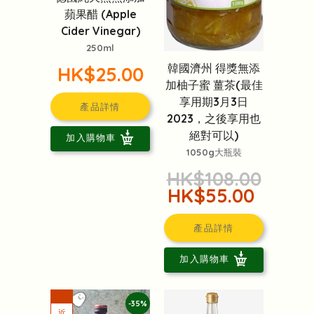
蘋果醋 (Apple
Cider Vinegar)
250ml
韓國濟州 得獎無添
HK$25.00
加柚子蜜 薑茶(最佳
享用期3月3日
產品詳情
2023，之後享用也
絕對可以)
加入購物車
1050g大瓶裝
HK$108.00
HK$55.00
產品詳情
加入購物車
-35%