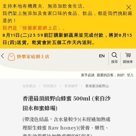
支持本地有機農夫、無添加飲食生活。
我們架上無添加及食家口味的食品、飲品，都是我們挑剔嚴
選的！
我們是「快樂家庭網上店」。
8月11日(二)23:59前訂購新鮮蔬果並完成付款，將於8月13
日(四)送貨。乾貨會於五個工作天內送到。
EN
搜尋
購物車
新手必讀
親愛的訪客，你好!
登入
全部產品
›
特別推介
›
香港極罕
›
香港最頂級野山蜂蜜 500ml (來自沙田永和蜜蜂場)
香港最頂級野山蜂蜜 500ml (來自沙
田永和蜜蜂場)
(帶淺色結晶，含水量較少)(未經過加熱處
理原生蜂蜜 Raw honey)(營養、藥性、