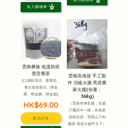
加入購物車
雲南彝族 低溫烘焙
黑苦蕎茶
雲南高海拔 手工製
(口感較清淡、產量低、
作 頂級火腿 馬登農
養生效能更佳、降血
家火腿(份量：
壓、降血糖、降血脂)
368g)
HK$69.00
（雲南有18名腿，宣威
只屬其中一種，有食家
曾經說過：雪幫山下肉
產品詳情
飄香 馬登火腿甲天下）