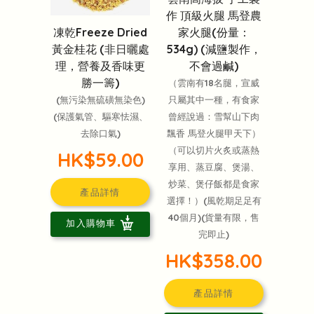
作 頂級火腿 馬登農
凍乾Freeze Dried
家火腿(份量：
黃金桂花 (非日曬處
534g) (減鹽製作，
理，營養及香味更
不會過鹹)
勝一籌)
（雲南有18名腿，宣威
(無污染無硫磺無染色)
只屬其中一種，有食家
(保護氣管、驅寒怯濕、
曾經說過：雪幫山下肉
去除口氣)
飄香 馬登火腿甲天下）
（可以切片火炙或蒸熱
HK$59.00
享用、蒸豆腐、煲湯、
炒菜、煲仔飯都是食家
產品詳情
選擇！）(風乾期足足有
40個月)(貨量有限，售
加入購物車
完即止)
HK$358.00
產品詳情