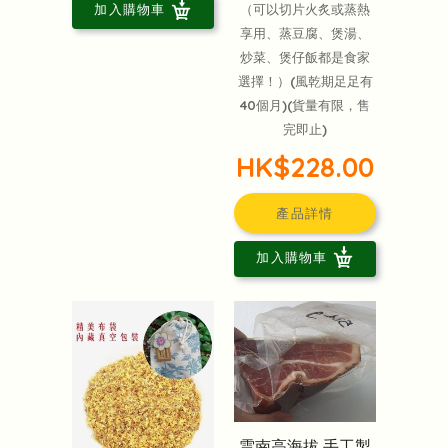
（可以切片火炙或蒸熱
加入購物車
享用、蒸豆腐、煲湯、
炒菜、煲仔飯都是食家
選擇！）(風乾期足足有
40個月)(貨量有限，售
完即止)
HK$228.00
產品詳情
加入購物車
雲南高海拔 手工製