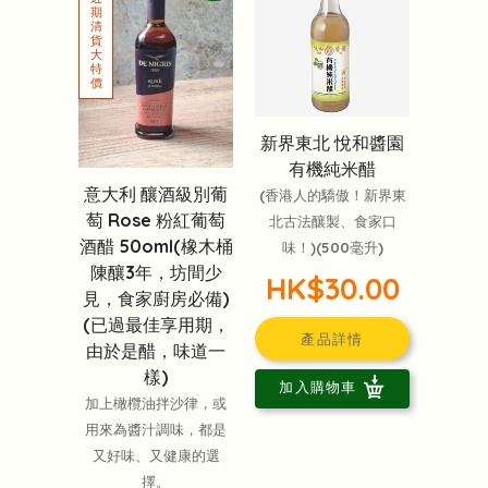
新界東北 悅和醬園
有機純米醋
意大利 釀酒級別葡
(香港人的驕傲！新界東
萄 Rose 粉紅葡萄
北古法釀製、食家口
酒醋 50oml(橡木桶
味！)(500毫升)
陳釀3年，坊間少
HK$30.00
見，食家廚房必備)
(已過最佳享用期，
產品詳情
由於是醋，味道一
樣)
加入購物車
加上橄欖油拌沙律，或
用來為醬汁調味，都是
又好味、又健康的選
擇。