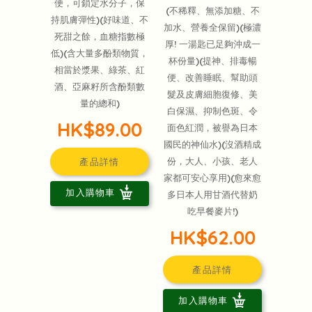
便，可鎖定水分子，保
(不稀釋、無添加糖、不
持肌膚彈性)(好味道、不
加水、營養全保留)(極濃
死甜之餘，血糖指數極
厚! 一湯匙已足夠沖成一
低)(含大量多酚類物質，
杯份量)(提神、排毒暢
相當於漿果、綠茶、紅
便、改善睡眠、幫助頭
酒、亞麻籽所含酚類數
髮及皮膚細胞復修、美
量的總和)
白保濕、抑制色斑、令
HK$89.00
面色紅潤，被譽為日本
國民的神仙水)(沒酒精成
份，大人、小孩、老人
產品詳情
家都可安心享用)(愈來愈
加入購物車
多日本人用甘酒代替奶
吃早餐麥片!)
HK$62.00
產品詳情
加入購物車