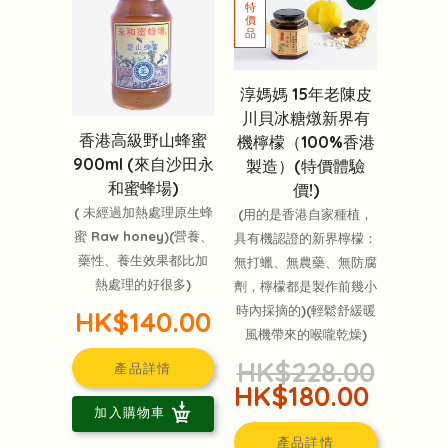
淳媽媽 15年老陳皮
川貝冰糖燉新界有
香港高級野山蜂蜜
機檸檬（100%香港
900ml (來自沙田永
製造）(特價體驗
和蜜蜂場)
價!)
( 未經過加熱處理原生蜂
(用的是香港自家種植，
蜜 Raw honey)(營養、
具有機認證的新界檸檬：
藥性、養生效果都比加
無打蠟、無農藥、無防腐
熱處理的好很多)
劑，檸檬都是製作前幾小
時內採摘的)(輕鬆舒緩暖
HK$140.00
風機帶來的喉嚨乾燥)
HK$228.00
產品詳情
HK$180.00
加入購物車
產品詳情