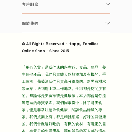
快樂家庭 飲食雜誌
有機 / 無添加飲品
客戶服務
美食研究所
養生保健好東西
常見問題
雲南搜食記
關於我們
酒類
聯繫我們
粒粒皆辛苦
特別推介
關於我們
快樂電視台
© All Rights Reserved - Happy Families
雜貨部
送貨
Online Shop - Since 2013
禮品部
條款及細則
折上折大特價
「用心入貨」是我們店的座右銘。食品、飲品、養
隱私政策
生保健產品，我們只賣純天然無添加及有機的。手
主頁
工啤酒、葡萄酒我們只賣高分得獎的。新界有機水
果蔬菜，送到府上或工作地點。全部都是坊間少有
的。無論你是美食家或是健康派，本店都會是你流
連忘返的尋寶樂園。我們同事當中，除了是美食
家，也是非常注意飲食健康、閱讀食品標籤的專
家。我們貨架上有，都是精挑細選，好味的與健康
的。我們會嚴選好吃的、有機的食材、有意思的書
本、有意思的生活用品，讓你與你的家人都能活在