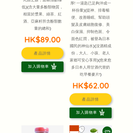
厚! 一湯匙已足夠沖成一
低)(含大量多酚類物質，
杯份量)(提神、排毒暢
相當於漿果、綠茶、紅
便、改善睡眠、幫助頭
酒、亞麻籽所含酚類數
髮及皮膚細胞復修、美
量的總和)
白保濕、抑制色斑、令
HK$89.00
面色紅潤，被譽為日本
國民的神仙水)(沒酒精成
份，大人、小孩、老人
產品詳情
家都可安心享用)(愈來愈
加入購物車
多日本人用甘酒代替奶
吃早餐麥片!)
HK$62.00
產品詳情
加入購物車
-21%