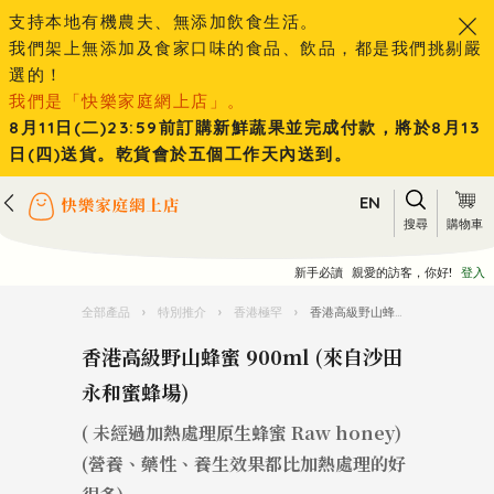
支持本地有機農夫、無添加飲食生活。
我們架上無添加及食家口味的食品、飲品，都是我們挑剔嚴
選的！
我們是「快樂家庭網上店」。
8月11日(二)23:59前訂購新鮮蔬果並完成付款，將於8月13
日(四)送貨。乾貨會於五個工作天內送到。
EN
搜尋
購物車
新手必讀
親愛的訪客，你好!
登入
全部產品
›
特別推介
›
香港極罕
›
香港高級野山蜂蜜 900ml (來自沙田永和蜜蜂場)
香港高級野山蜂蜜 900ml (來自沙田
永和蜜蜂場)
( 未經過加熱處理原生蜂蜜 Raw honey)
(營養、藥性、養生效果都比加熱處理的好