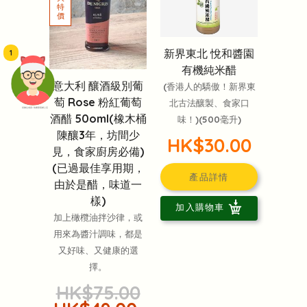
新界東北 悅和醬園
1
有機純米醋
意大利 釀酒級別葡
(香港人的驕傲！新界東
萄 Rose 粉紅葡萄
北古法釀製、食家口
頭像生成器: 快樂家庭網上店
酒醋 50oml(橡木桶
味！)(500毫升)
陳釀3年，坊間少
HK$30.00
見，食家廚房必備)
(已過最佳享用期，
產品詳情
由於是醋，味道一
樣)
加入購物車
加上橄欖油拌沙律，或
用來為醬汁調味，都是
又好味、又健康的選
擇。
HK$75.00