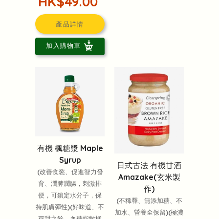
HK$49.00
產品詳情
加入購物車
有機 楓糖漿 Maple
Syrup
日式古法 有機甘酒
(改善食慾、促進智力發
Amazake(玄米製
育、潤肺潤腸，刺激排
作)
便，可鎖定水分子，保
(不稀釋、無添加糖、不
持肌膚彈性)(好味道、不
加水、營養全保留)(極濃
死甜之餘，血糖指數極