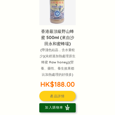
香港最頂級野山蜂
蜜 500ml (來自沙
田永和蜜蜂場)
(帶淺色結晶，含水量較
少)(未經過加熱處理原生
蜂蜜 Raw honey)(營
養、藥性、養生效果都
比加熱處理的好很多)
HK$188.00
產品詳情
加入購物車