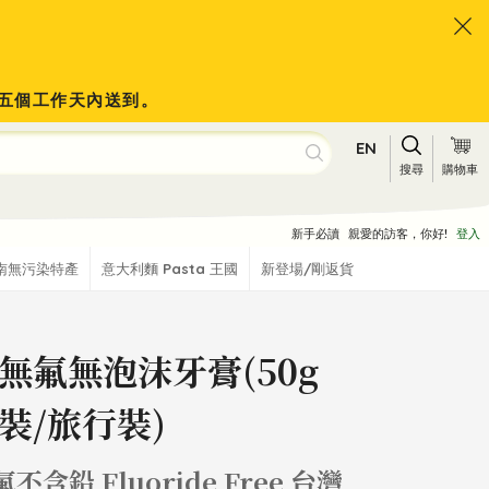
會於五個工作天內送到。
EN
搜尋
購物車
新手必讀
親愛的訪客，你好!
登入
南無污染特產
意大利麵 Pasta 王國
新登場/剛返貨
無氟無泡沫牙膏(50g
裝/旅行裝)
不含鉛 Fluoride Free 台灣