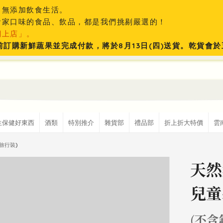
、無添加飲食生活。
食家口味的食品、飲品，都是我們挑剔嚴選的！
網上店」。
:59前訂購新鮮蔬果並完成付款，將於8月13日(四)送貨。乾貨
生保健好東西
酒類
特別推介
雜貨部
禮品部
折上折大特價
雲
旅行裝)
天然
兒童
(不含氟