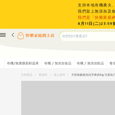
支持本地有機農夫
我們架上無添加及
我們是「快樂家庭
8月11日(二)23
有機/無農藥新鮮蔬果
有機 / 無添加食品
有機 / 無添加飲品
養
全部產品
›
雜貨部
›
個人護理
›
天然無氟無泡沫牙膏(50g 兒童裝/