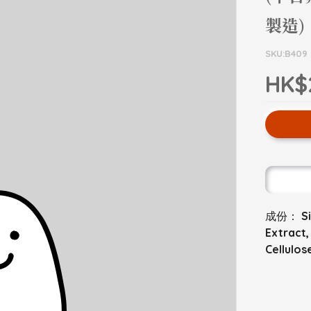
製造)
SKU:B409
HK$
成份： Sili
Extract,
Cellulos