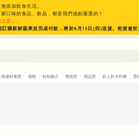
、無添加飲食生活。
食家口味的食品、飲品，都是我們挑剔嚴選的！
網上店」。
:59前訂購新鮮蔬果並完成付款，將於8月13日(四)送貨。乾貨
生保健好東西
酒類
特別推介
雜貨部
禮品部
折上折大特價
雲