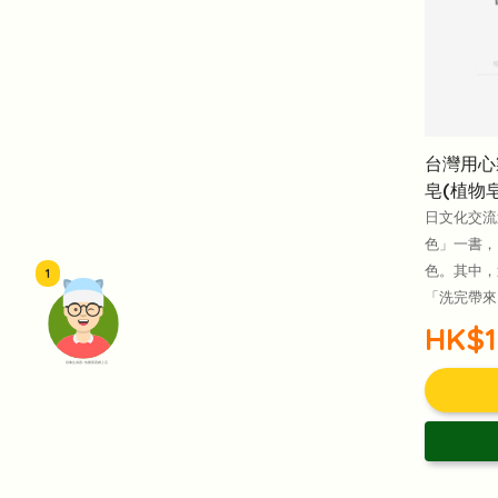
台灣用心
皂(植物
日文化交流
色」一書，
色。其中，
1
「洗完帶來
HK$1
頭像生成器: 快樂家庭網上店