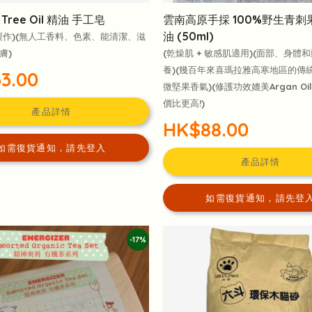
 Tree Oil 精油 手工皂
雲南高原手採 100%野生青刺
油 (50ml)
製作)(無人工香料、色素、能清潔、滋
膚)
(乾燥肌 + 敏感肌適用)(面部、身體
養)(幾百年來喜瑪拉雅高寒地區的傳統
3.00
微堅果香氣)(修護功效媲美Argan O
價比更高!)
產品詳情
HK$88.00
如需復貨通知，請先登入
產品詳情
如需復貨通知，請先登
-17%