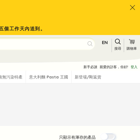
會於五個工作天內送到。
EN
搜尋
購物車
新手必讀
親愛的訪客，你好!
登入
南無污染特產
意大利麵 Pasta 王國
新登場/剛返貨
只顯示有厙存的產品