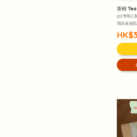
茶樹 Tea
(台灣用心
潤及保濕肌
HK$3