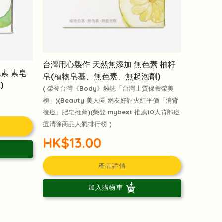
台灣用心製作 天然無添加 無色素 柚籽
素 素皂
皂(植物皂基、無色素、無起泡劑)
)
( 榮登台灣《Body》雜誌「台灣上質保養榮美
榜」)(Beauty 美人圈 網友好評火紅平價「消背
後痘」肥皂推薦)(榮登 mybest 推薦10大背部痘
痘清除商品人氣排行榜 )
HK$13.00
產品詳情
加入購物車