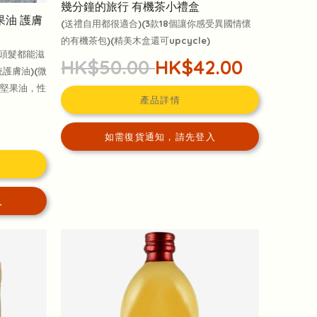
幾分鐘的旅行 有機茶小禮盒
果油 護膚
(送禮自用都很適合)(3款18個讓你感受異國情懷
的有機茶包)(精美木盒還可upcycle)
和頭髮都能滋
HK$50.00
HK$42.00
護膚油)(微
il堅果油，性
產品詳情
如需復貨通知，請先登入
入