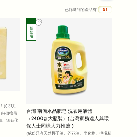
51
已篩選到的產品有
！)(防蚊、
台灣 南僑水晶肥皂 洗衣用液體
，純植物皂
（2400g 大瓶裝）(台灣家務達人與環
精、無石化
保人士同樣大力推薦!)
(成份只有天然椰子油、芥花油、皂化物、檸檬精