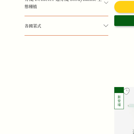
態種植
眼睛視力
有機
各國菜式
排毒
改善腸胃
暖身暖手腳
補血
地中海菜式
歐洲菜
安神保腦
改善睡眠質素
減少疲勞
頭腦清醒
保濕
抗氧化
抗衰老
養顏
婦科護理
更年期