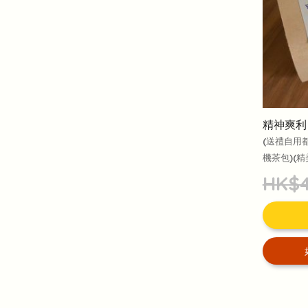
精神爽利
(送禮自用
機茶包)(精
HK$4