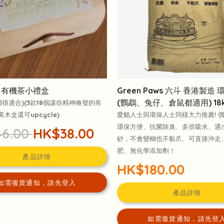
 有機茶小禮盒
Green Paws 六斗 香港製造
(鸚鵡、兔仔、倉鼠都適用) 18
都很適合)(3款18個讓你精神喚發的有
美木盒還可upcycle)
愛貓人士與環保人士同樣大力推薦! 
環保方便、抗菌除臭、多倍吸水、遇
6.00
HK$38.00
砂，不會變糊也不黏爪、可直接沖走
肥、無化學添加劑！
產品詳情
HK$180.00
如需復貨通知，請先登入
產品詳情
如需復貨通知，請先登