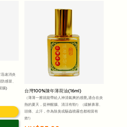
有迅速消炎
預防感冒、
腦)
台灣100%陳年薄荷油(16ml)
（薄薄一擦就能帶給人神清氣爽的感覺,適合在炎
熱的夏天，提神醒腦、清涼有勁!）（緩解鼻塞、
頭痛、止汗，作為除臭或驅蟲噴霧也都相當有
效!）