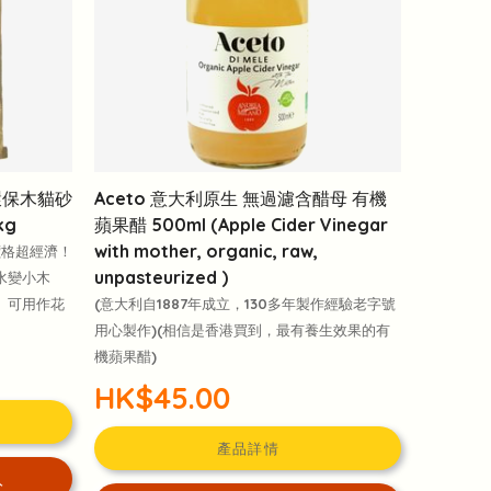
 環保木貓砂
Aceto 意大利原生 無過濾含醋母 有機
kg
蘋果醋 500ml (Apple Cider Vinegar
with mother, organic, raw,
價格超經濟！
unpasteurized )
水變小木
、可用作花
(意大利自1887年成立，130多年製作經驗老字號
用心製作)(相信是香港買到，最有養生效果的有
機蘋果醋)
HK$45.00
產品詳情
入