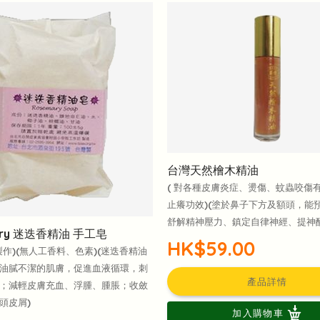
台灣天然檜木精油
( 對各種皮膚炎症、燙傷、蚊蟲咬傷
止癢功效)(塗於鼻子下方及額頭，能
舒解精神壓力、鎮定自律神經、提神醒
ary 迷迭香精油 手工皂
HK$59.00
製作)(無人工香料、色素)(迷迭香精油
油膩不潔的肌膚，促進血液循環，刺
產品詳情
；減輕皮膚充血、浮腫、腫脹；收斂
頭皮屑)
加入購物車