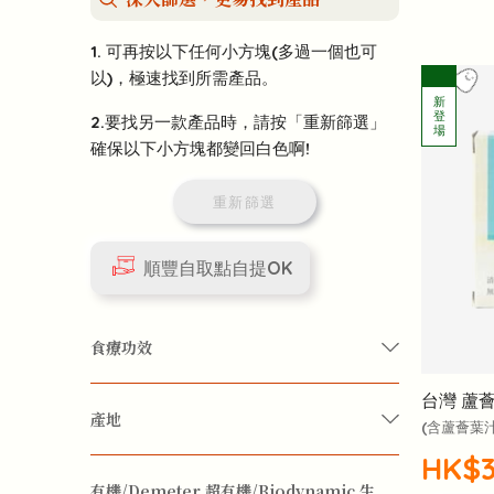
1. 可再按以下任何小方塊(多過一個也可
以)，極速找到所需產品。
2.要找另一款產品時，請按「重新篩選」
確保以下小方塊都變回白色啊!
重新篩選
順豐自取點自提OK
食療功效
台灣 蘆
產地
四季保健
女性護理
精力回復
(含蘆薈葉
HK$3
台灣
意大利
雲南
香港
肌膚保養
身心療癒
體質改善
有機/Demeter 超有機/Biodynamic 生