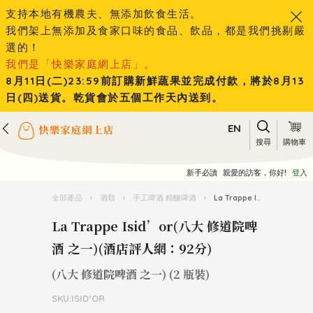
支持本地有機農夫、無添加飲食生活。
我們架上無添加及食家口味的食品、飲品，都是我們挑剔嚴
選的！
我們是「快樂家庭網上店」。
8月11日(二)23:59前訂購新鮮蔬果並完成付款，將於8月13
日(四)送貨。乾貨會於五個工作天內送到。
EN
搜尋
購物車
新手必讀
親愛的訪客，你好!
登入
全部產品
›
酒類
›
手工啤酒 精釀啤酒
›
La Trappe Isid’or(八大 修道院啤酒 之一)(酒店評人網：92分)
La Trappe Isid’or(八大 修道院啤
酒 之一)(酒店評人網：92分)
(八大 修道院啤酒 之一) (2 瓶裝)
SKU:ISID’OR