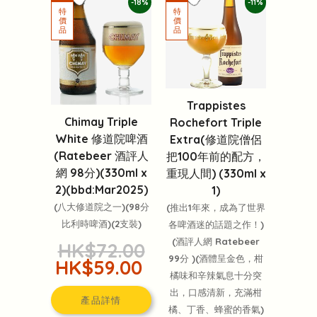
-18%
-11%
Trappistes
Chimay Triple
Rochefort Triple
White 修道院啤酒
Extra(修道院僧侶
(Ratebeer 酒評人
把100年前的配方，
網 98分)(330ml x
重現人間) (330ml x
2)(bbd:Mar2025)
1)
(八大修道院之一)(98分
(推出1年來，成為了世界
比利時啤酒)(2支裝)
各啤酒迷的話題之作！)
(酒評人網 Ratebeer
HK$72.00
99分 )(酒體呈金色，柑
HK$59.00
橘味和辛辣氣息十分突
出，口感清新，充滿柑
產品詳情
橘、丁香、蜂蜜的香氣)