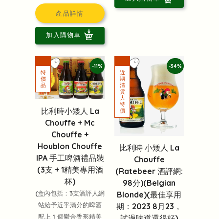
產品詳情
加入購物車
-11%
-34%
比利時小矮人 La
Chouffe + Mc
Chouffe +
Houblon Chouffe
比利時 小矮人 La
IPA 手工啤酒禮品裝
Chouffe
(3支 + 1精美專用酒
(Ratebeer 酒評網:
杯)
98分)(Belgian
(盒內包括：3支酒評人網
Blonde)(最佳享用
站給予近乎滿分的啤酒
期：2023 8月23，
配上 1 個鬱金香形精美
試過味道還很好)