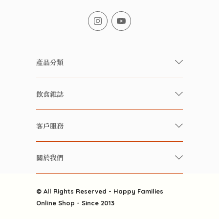
產品分類
有機/無農藥新鮮蔬果
飲食雜誌
有機 / 無添加食品
快樂家庭 飲食雜誌
有機 / 無添加飲品
客戶服務
美食研究所
養生保健好東西
常見問題
雲南搜食記
關於我們
酒類
聯繫我們
粒粒皆辛苦
特別推介
關於我們
快樂電視台
© All Rights Reserved - Happy Families
雜貨部
送貨
Online Shop - Since 2013
禮品部