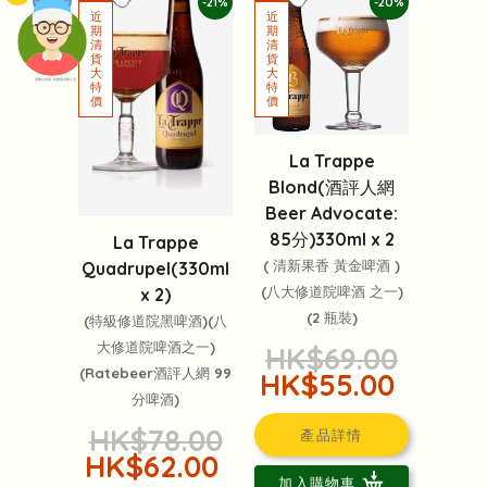
-21%
-20%
頭像生成器: 快樂家庭網上店
La Trappe
Blond(酒評人網
Beer Advocate:
85分)330ml x 2
La Trappe
( 清新果香 黃金啤酒 )
Quadrupel(330ml
(八大修道院啤酒 之一)
x 2)
(2 瓶裝)
(特級修道院黑啤酒)(八
大修道院啤酒之一)
HK$69.00
(Ratebeer酒評人網 99
HK$55.00
分啤酒)
HK$78.00
產品詳情
HK$62.00
加入購物車