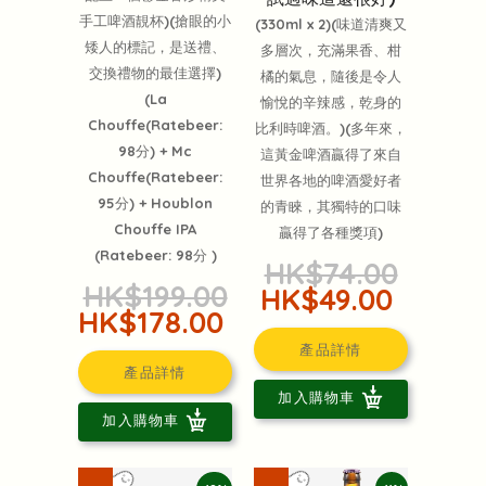
手工啤酒靚杯)(搶眼的小
(330ml x 2)(味道清爽又
矮人的標記，是送禮、
多層次，充滿果香、柑
交換禮物的最佳選擇)
橘的氣息，隨後是令人
(La
愉悅的辛辣感，乾身的
Chouffe(Ratebeer:
比利時啤酒。)(多年來，
98分) + Mc
這黃金啤酒贏得了來自
Chouffe(Ratebeer:
世界各地的啤酒愛好者
95分) + Houblon
的青睞，其獨特的口味
Chouffe IPA
贏得了各種獎項)
(Ratebeer: 98分 )
HK$74.00
HK$199.00
HK$49.00
HK$178.00
產品詳情
產品詳情
加入購物車
加入購物車