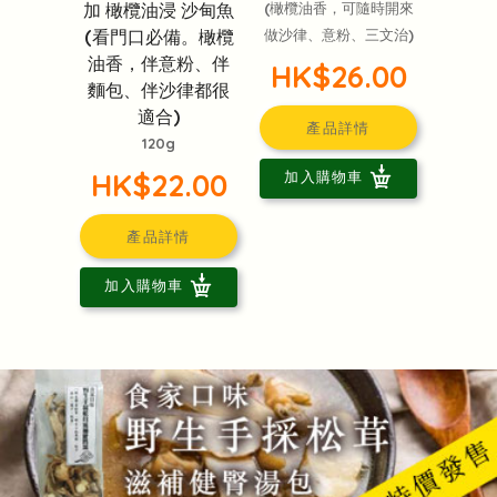
加 橄欖油浸 沙甸魚
(橄欖油香，可隨時開來
(看門口必備。橄欖
做沙律、意粉、三文治)
油香，伴意粉、伴
HK$26.00
麵包、伴沙律都很
適合)
產品詳情
120g
HK$22.00
加入購物車
產品詳情
加入購物車