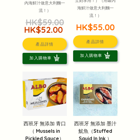
立刻享用！）（用罐內
內海鮮汁做意大利麵一
海鮮汁做意大利麵一
流！）
流！）
HK$59.00
HK$55.00
HK$52.00
產品詳情
產品詳情
加入購物車
加入購物車
西班牙 無添加 青口
西班牙 無添加 墨汁
（ Mussels in
魷魚（Stuffed
Pickled Sauce）
Squid In Ink ）