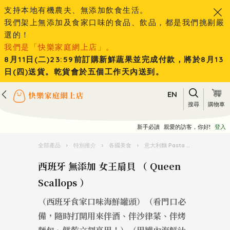
支持本地有機農夫、無添加飲食生活。
我們架上無添加及食家口味的食品、飲品，都是我們挑剔嚴
選的！
我們是「快樂家庭網上店」。
8月11日(二)23:59前訂購新鮮蔬果並完成付款，將於8月13
日(四)送貨。乾貨會於五個工作天內送到。
EN
搜尋
購物車
新手必讀
親愛的訪客，你好!
登入
全部產品
›
特別推介
›
各國美食
›
意大利麵 Pasta 王國
›
西班牙 無
西班牙 無添加 女王扇貝 （ Queen
Scallops ）
（西班牙食家口味海鮮罐頭）（看門口必
備，隨時打開用來伴酒、伴沙律菜、伴烤