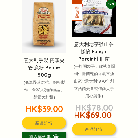
-12%
意大利老字號山谷
採摘 Funghi
Porcini牛肝菌
意大利手製 兩頭尖
(一打開袋子，你就會聞
管 意粉 Penne
到牛肝菌乾的香氣直湧
500g
出來)(意大利1870年創
(低溫慢速烘乾、銅模製
立菇菌美食製作商人手
作、食家大讚的極品手
用心製作)
製意大利麵)
HK$78.00
HK$39.00
HK$69.00
產品詳情
產品詳情
加入購物車