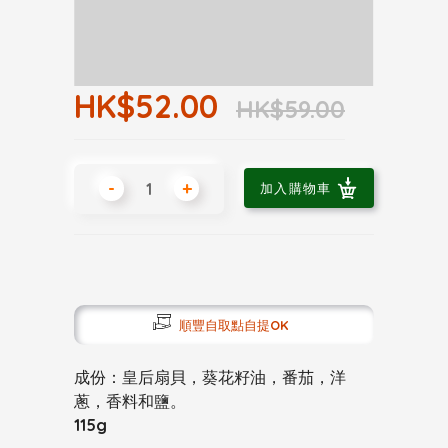
HK$52.00
HK$59.00
-
+
加入購物車
順豐自取點自提OK
成份：皇后扇貝，葵花籽油，番茄，洋
蔥，香料和鹽。
115g