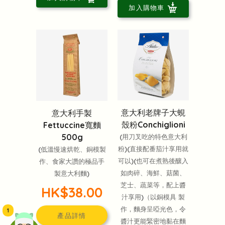
加入購物車
意大利老牌子大蜆
意大利手製
殼粉Conchiglioni
Fettuccine寬麵
500g
(用刀叉吃的特色意大利
粉)(直接配番茄汁享用就
(低溫慢速烘乾、銅模製
可以)(也可在煮熟後釀入
作、食家大讚的極品手
如肉碎、海鮮、菇菌、
製意大利麵)
芝士、蔬菜等，配上醬
HK$38.00
汁享用)（以銅模具 製
作，麵身呈啞光色，令
1
產品詳情
醬汁更能緊密地黏在麵