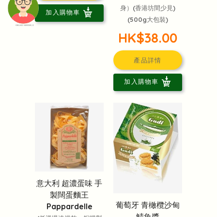
身）(香港坊間少見)
加入購物車
(500g大包裝)
頭像生成器: 快樂家庭網上店
HK$38.00
產品詳情
加入購物車
意大利 超濃蛋味 手
製闊蛋麵王
葡萄牙 青橄欖沙甸
Pappardelle
鯖魚醬