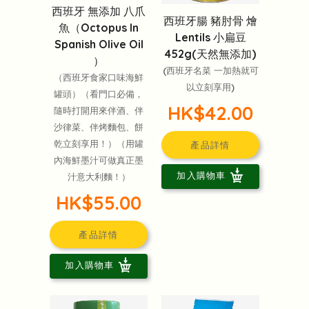
西班牙 無添加 八爪
西班牙腸 豬肘骨 燴
魚（Octopus In
Lentils 小扁豆
Spanish Olive Oil
452g(天然無添加)
）
(西班牙名菜 一加熱就可
（西班牙食家口味海鮮
以立刻享用)
罐頭）（看門口必備，
HK$42.00
隨時打開用來伴酒、伴
沙律菜、伴烤麵包、餅
乾立刻享用！）（用罐
產品詳情
內海鮮墨汁可做真正墨
加入購物車
汁意大利麵！）
HK$55.00
產品詳情
加入購物車