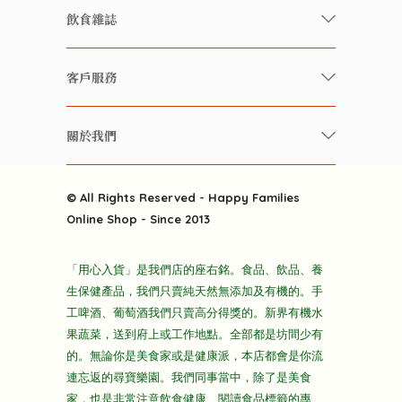
有機/無農藥新鮮蔬果
飲食雜誌
有機 / 無添加食品
快樂家庭 飲食雜誌
有機 / 無添加飲品
客戶服務
美食研究所
養生保健好東西
常見問題
雲南搜食記
關於我們
酒類
聯繫我們
粒粒皆辛苦
特別推介
關於我們
快樂電視台
© All Rights Reserved - Happy Families
雜貨部
送貨
Online Shop - Since 2013
禮品部
條款及細則
折上折大特價
「用心入貨」是我們店的座右銘。食品、飲品、養
隱私政策
生保健產品，我們只賣純天然無添加及有機的。手
主頁
工啤酒、葡萄酒我們只賣高分得獎的。新界有機水
果蔬菜，送到府上或工作地點。全部都是坊間少有
的。無論你是美食家或是健康派，本店都會是你流
連忘返的尋寶樂園。我們同事當中，除了是美食
家，也是非常注意飲食健康、閱讀食品標籤的專