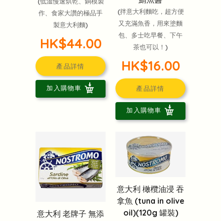
(低溫慢速烘乾、銅模製
(拌意大利麵吃，超方便
作、食家大讚的極品手
又充滿魚香，用來塗麵
製意大利麵)
包、多士吃早餐、下午
HK$44.00
茶也可以！)
HK$16.00
產品詳情
加入購物車
產品詳情
加入購物車
意大利 橄欖油浸 吞
拿魚 (tuna in olive
oil)(120g 罐裝)
意大利 老牌子 無添