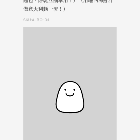
麵包、餅乾立刻享用！）（用罐內海鮮汁
做意大利麵一流！）
SKU:ALBO-04