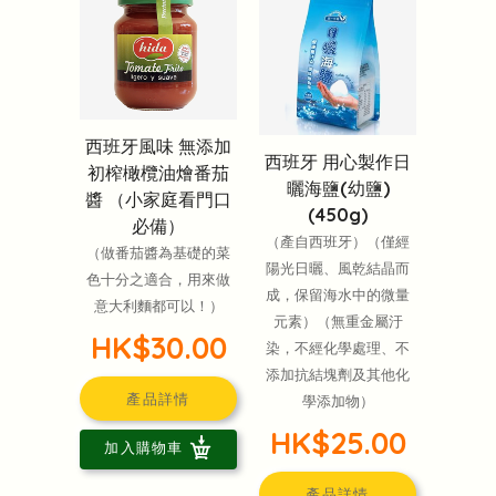
西班牙風味 無添加
西班牙 用心製作日
初榨橄欖油燴番茄
曬海鹽(幼鹽)
醬 （小家庭看門口
(450g)
必備）
（產自西班牙）（僅經
（做番茄醬為基礎的菜
陽光日曬、風乾結晶而
色十分之適合，用來做
成，保留海水中的微量
意大利麵都可以！）
元素）（無重金屬汙
HK$30.00
染，不經化學處理、不
添加抗結塊劑及其他化
產品詳情
學添加物）
HK$25.00
加入購物車
產品詳情