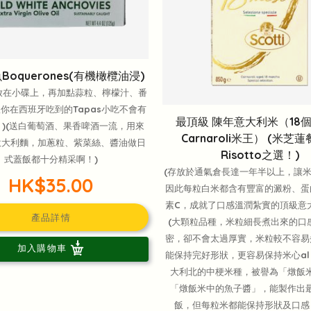
Boquerones(有機橄欖油浸)
放在小碟上，再加點蒜粒、檸檬汁、番
你在西班牙吃到的Tapas小吃不會有
最頂級 陳年意大利米（18
)(送白葡萄酒、果香啤酒一流，用來
Carnaroli米王） (米芝
意大利麵，加蔥粒、紫菜絲、醬油做日
Risotto之選！)
式蓋飯都十分精采啊！)
(存放於通氣倉長達一年半以上，讓
HK$35.00
因此每粒白米都含有豐富的澱粉、蛋
素C，成就了口感溫潤紮實的頂級意
產品詳情
(大顆粒品種，米粒細長煮出來的口
密，卻不會太過厚實，米粒較不容易
加入購物車
能保持完好形狀，更容易保持米心al d
大利北的中梗米種，被譽為「燉飯
「燉飯米中的魚子醬」，能製作出
飯，但每粒米都能保持形狀及口感