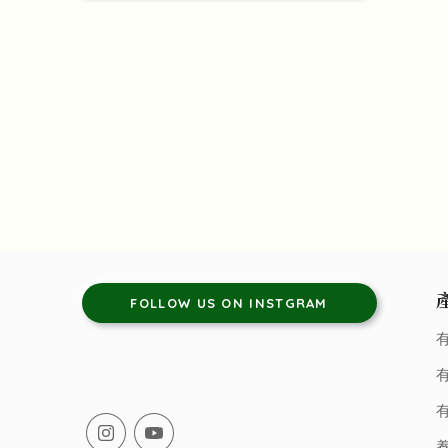
FOLLOW US ON INSTGRAM
有
有