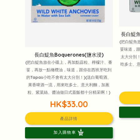
長白鯷魚
(把白鯷魚
荽味道，跟
長白鯷魚Boquerones(鹽水浸)
太大分別！
(把白鯷魚放在小碟上，再加點蒜粒、檸檬汁、番
吃多士、
荽，再放一點橄欖油，味道，跟你在西班牙吃到
的Tapas小吃不會有太大分別！)(送白葡萄酒、
果香啤酒一流，用來吃多士、意大利麵，加蔥
粒、紫菜絲、醬油做日式蓋飯都十分精采啊！)
HK$33.00
產品詳情
加入購物車