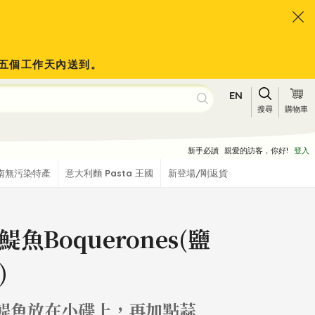
會於五個工作天內送到。
EN
搜尋
購物車
新手必讀
親愛的訪客，你好!
登入
南無污染特產
意大利麵 Pasta 王國
新登場/剛返貨
鯷魚Boquerones(鹽
)
白鯷魚放在小碟上，再加點蒜