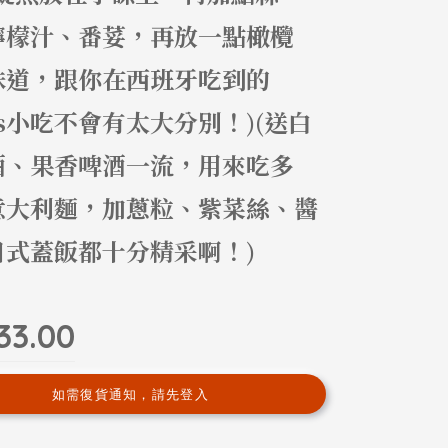
檸檬汁、番荽，再放一點橄欖
味道，跟你在西班牙吃到的
as小吃不會有太大分別！)(送白
酒、果香啤酒一流，用來吃多
意大利麵，加蔥粒、紫菜絲、醬
日式蓋飯都十分精采啊！)
33.00
如需復貨通知，請先登入