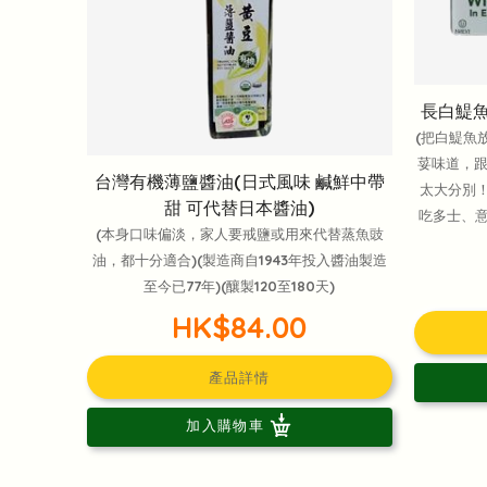
長白鯷魚
(把白鯷魚
荽味道，跟
台灣有機薄鹽醬油(日式風味 鹹鮮中帶
太大分別！
甜 可代替日本醬油)
吃多士、
(本身口味偏淡，家人要戒鹽或用來代替蒸魚豉
油，都十分適合)(製造商自1943年投入醬油製造
至今已77年)(釀製120至180天)
HK$84.00
產品詳情
加入購物車