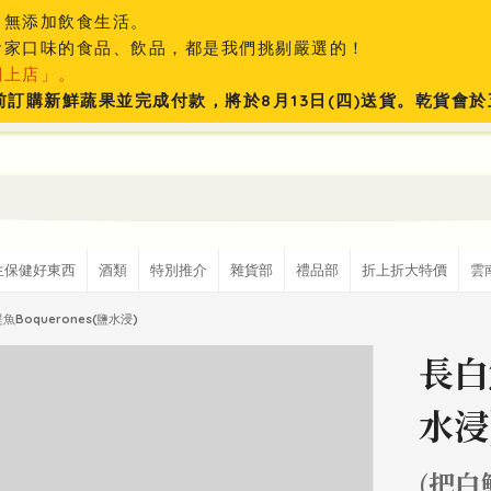
、無添加飲食生活。
食家口味的食品、飲品，都是我們挑剔嚴選的！
網上店」。
:59前訂購新鮮蔬果並完成付款，將於8月13日(四)送貨。乾貨
生保健好東西
酒類
特別推介
雜貨部
禮品部
折上折大特價
雲
魚Boquerones(鹽水浸)
長白
水浸
(把