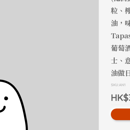
粒、
油，
Tap
葡萄
士、
油做
SKU:AN1
HK$