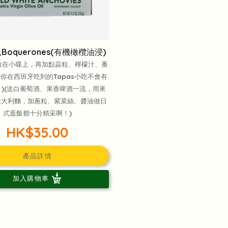
Boquerones(有機橄欖油浸)
放在小碟上，再加點蒜粒、檸檬汁、番
你在西班牙吃到的Tapas小吃不會有
)(送白葡萄酒、果香啤酒一流，用來
意大利麵，加蔥粒、紫菜絲、醬油做日
式蓋飯都十分精采啊！)
HK$35.00
產品詳情
加入購物車