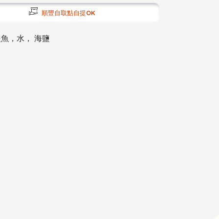
順豐自取點自提OK
鯷魚，水， 海鹽