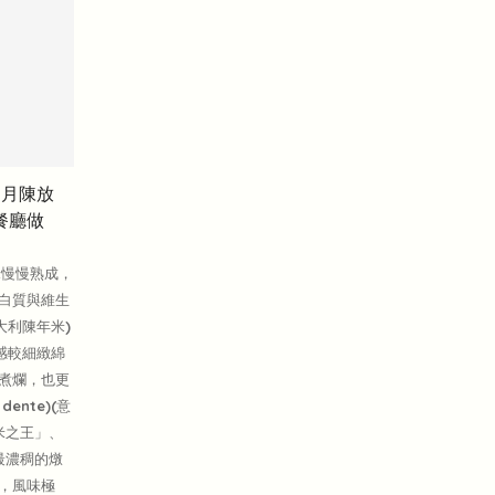
個月陳放
蓮餐廳做
米慢慢熟成，
白質與維生
大利陳年米)
感較細緻綿
煮爛，也更
ente)(意
米之王」、
最濃稠的燉
，風味極