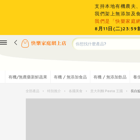
支持本地有機農夫
我們架上無添加及
我們是「快樂家庭
8月11日(二)23
有機/無農藥新鮮蔬果
有機 / 無添加食品
有機 / 無添加飲品
養
全部產品
›
特別推介
›
各國美食
›
意大利麵 Pasta 王國
›
長白鯷