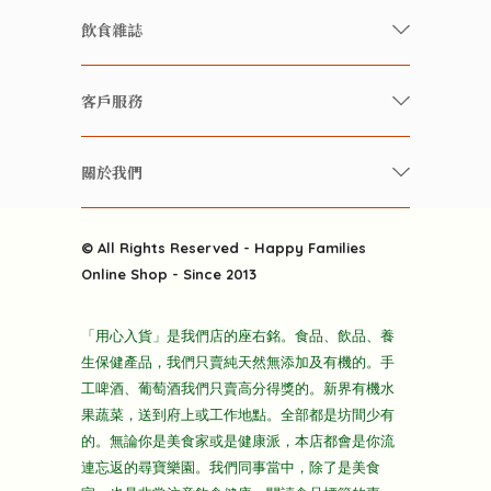
有機/無農藥新鮮蔬果
飲食雜誌
有機 / 無添加食品
快樂家庭 飲食雜誌
有機 / 無添加飲品
客戶服務
美食研究所
養生保健好東西
常見問題
雲南搜食記
關於我們
酒類
聯繫我們
粒粒皆辛苦
特別推介
關於我們
快樂電視台
© All Rights Reserved - Happy Families
雜貨部
送貨
Online Shop - Since 2013
禮品部
條款及細則
折上折大特價
「用心入貨」是我們店的座右銘。食品、飲品、養
隱私政策
生保健產品，我們只賣純天然無添加及有機的。手
主頁
工啤酒、葡萄酒我們只賣高分得獎的。新界有機水
果蔬菜，送到府上或工作地點。全部都是坊間少有
的。無論你是美食家或是健康派，本店都會是你流
連忘返的尋寶樂園。我們同事當中，除了是美食