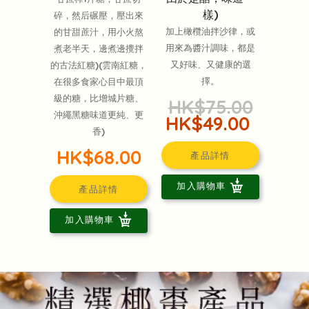
樣)
碎，然后碾壓，壓出來
加上橄欖油拌沙律，或
的甘甜蔗汁，用小火熬
用來為醬汁調味，都是
煮老半天，邊煮邊攪拌
又好味、又健康的選
的古法紅糖)(雲南紅糖，
擇。
在很多食家心目中最頂
級的糖，比增城片糖、
HK$75.00
沖繩黑糖味道更純、更
HK$49.00
香)
HK$68.00
產品詳情
加入購物車
產品詳情
加入購物車