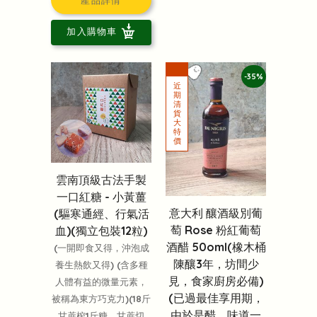
加入購物車
-35%
雲南頂級古法手製
一口紅糖 - 小黃薑
意大利 釀酒級別葡
(驅寒通經、行氣活
萄 Rose 粉紅葡萄
血)(獨立包裝12粒)
酒醋 50oml(橡木桶
(一開即食又得，沖泡成
陳釀3年，坊間少
養生熱飲又得) (含多種
見，食家廚房必備)
人體有益的微量元素，
(已過最佳享用期，
被稱為東方巧克力)(18斤
由於是醋，味道一
甘蔗榨1斤糖，甘蔗切