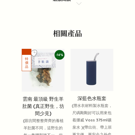
相關產品
-14%
深藍色水瓶套
雲南 最頂級 野生羊
肚菌 (真正野生，坊
(潛水衣材料製水瓶套，
間少見)
尺碼剛剛好可以用來包
着挪威 Voss 375ml礦
(跟坊間整整齊齊的養植
泉水 )(帶出街、帶上班
羊肚菌不同，這野生的
更方便、更安全之外也
每一隻體型雖不一，但