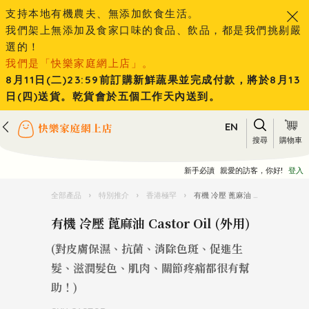
支持本地有機農夫、無添加飲食生活。
我們架上無添加及食家口味的食品、飲品，都是我們挑剔嚴
選的！
我們是「快樂家庭網上店」。
8月11日(二)23:59前訂購新鮮蔬果並完成付款，將於8月13
日(四)送貨。乾貨會於五個工作天內送到。
EN
搜尋
購物車
新手必讀
親愛的訪客，你好!
登入
全部產品
›
特別推介
›
香港極罕
›
有機 冷壓 蓖麻油 Castor Oil (外用)
有機 冷壓 蓖麻油 Castor Oil (外用)
(對皮膚保濕、抗菌、消除色斑、促進生
髮、滋潤髮色、肌肉、關節疼痛都很有幫
助！)