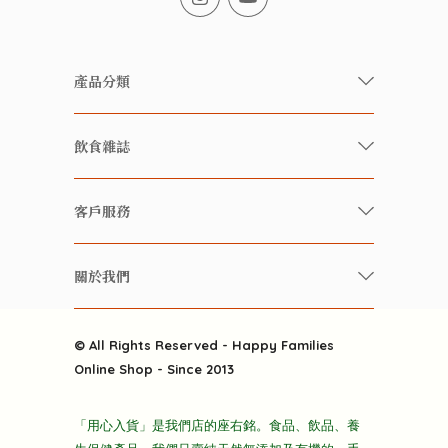
產品分類
有機/無農藥新鮮蔬果
飲食雜誌
有機 / 無添加食品
快樂家庭 飲食雜誌
有機 / 無添加飲品
客戶服務
美食研究所
養生保健好東西
常見問題
雲南搜食記
關於我們
酒類
聯繫我們
粒粒皆辛苦
特別推介
關於我們
快樂電視台
© All Rights Reserved - Happy Families
雜貨部
送貨
Online Shop - Since 2013
禮品部
條款及細則
折上折大特價
「用心入貨」是我們店的座右銘。食品、飲品、養
隱私政策