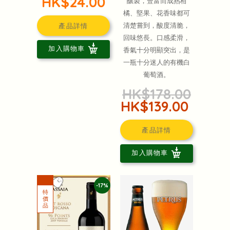
HK$24.00
釀製，豐富而成熟柑
橘、堅果、花香味都可
清楚嘗到，酸度清脆，
產品詳情
回味悠長。口感柔滑，
加入購物車
香氣十分明顯突出，是
一瓶十分迷人的有機白
葡萄酒。
HK$178.00
HK$139.00
產品詳情
加入購物車
-17%