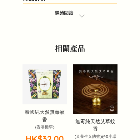
繼續閱讀
相關產品
泰國純天然無毒蚊
香
無毒純天然艾草蚊
(香港極罕)
香
HK$32.00
(又養生又防蚊)(40小環