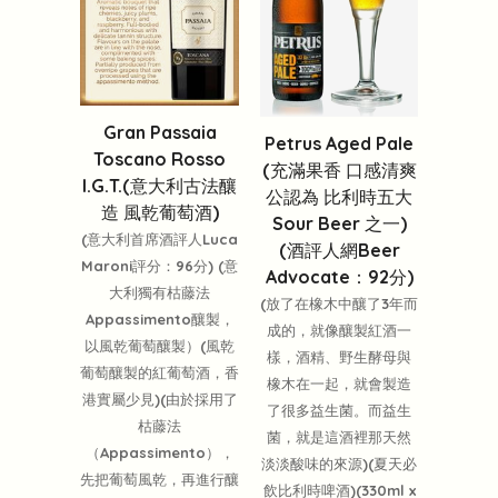
Gran Passaia
Petrus Aged Pale
Toscano Rosso
(充滿果香 口感清爽
I.G.T.(意大利古法釀
公認為 比利時五大
造 風乾葡萄酒)
Sour Beer 之一)
(意大利首席酒評人Luca
(酒評人網Beer
Maroni評分：96分) (意
Advocate：92分)
大利獨有枯藤法
(放了在橡木中釀了3年而
Appassimento釀製，
成的，就像釀製紅酒一
以風乾葡萄釀製）(風乾
樣，酒精、野生酵母與
葡萄釀製的紅葡萄酒，香
橡木在一起，就會製造
港實屬少見)(由於採用了
了很多益生菌。而益生
枯藤法
菌，就是這酒裡那天然
（Appassimento），
淡淡酸味的來源)(夏天必
先把葡萄風乾，再進行釀
飲比利時啤酒)(330ml x