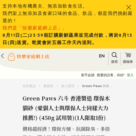
支持本地有機農夫、無添加飲食生活。
我們架上無添加及食家口味的食品、飲品，都是我們挑剔嚴
選的！
我們是「快樂家庭網上店」。
8月11日(二)23:59前訂購新鮮蔬果並完成付款，將於8月13
日(四)送貨。乾貨會於五個工作天內送到。
EN
搜尋
購物車
新手必讀
親愛的訪客，你好!
登入
全部產品
›
雜貨部
›
個人護理
›
Green Paws 六斗 香港製造 環保木貓砂 (愛貓人士與環保人士同樣大力推薦!) (450g 試用裝)(1人限取1份)
Green Paws 六斗 香港製造 環保木
貓砂 (愛貓人士與環保人士同樣大力
推薦!) (450g 試用裝)(1人限取1份)
價格超經濟！環保方便、抗菌除臭、多倍