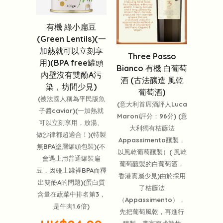
有機 綠小扁豆
(Green Lentils)(一
加熱就可以立刻享
Three Passo
用)(BPA free罐頭
Bianco 有機 白葡萄
內壁沒有雙酚A污
酒 (古法釀造 風乾
染，坊間少見)
葡萄酒)
(被法國人稱為平民版魚
(意大利首席酒評人Luca
子醬caviar)(一加熱就
Maroni評分：96分) (意
可以立刻享用，放湯、
大利獨有枯藤法
做沙律都超適合！)(特製
Appassimento釀製，
無BPA塗層罐頭包裝)(不
以風乾葡萄釀製）( 風乾
會遇上用普通罐裝扁
葡萄釀製的白葡萄酒，
豆，因碰上罐裡BPA而釋
香港實屬少見)由於採用
出雙酚A的問題)(蛋白質
了枯藤法
含量在蔬菜中排名第3，
（Appassimento），
是牛肉1.6倍)
先把葡萄風乾，再進行