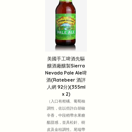
美國手工啤酒先驅
釀酒廠釀製Sierra
Nevada Pale Ale啤
酒(Ratebeer 酒評
人網 92分)(355ml
x 2)
（入口有柑橘、葡萄柚
調性，佐以些許白胡椒
辛香，中段稍帶水果糖
酯甜感，並具松針、樹
皮及金桔調性。尾端帶