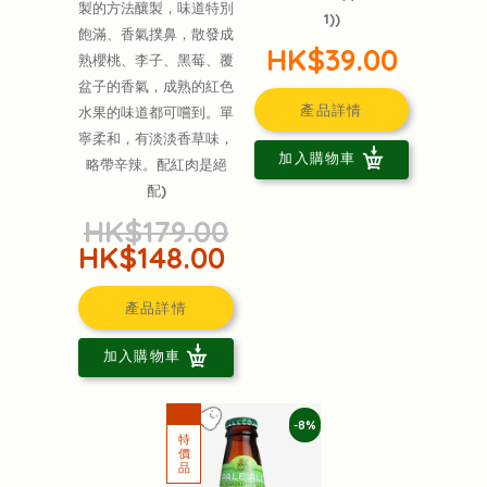
製的方法釀製，味道特別
1))
飽滿、香氣撲鼻，散發成
HK$39.00
熟櫻桃、李子、黑莓、覆
盆子的香氣，成熟的紅色
產品詳情
水果的味道都可嚐到。單
寧柔和，有淡淡香草味，
加入購物車
略帶辛辣。配紅肉是絕
配)
HK$179.00
HK$148.00
產品詳情
加入購物車
-8%