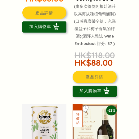
(由多次得獎阿根廷酒莊
產品詳情
以高海拔種植葡萄釀製)
(口感寬廣帶辛辣，充滿
加入購物車
覆盆子和梅子香氣的好
酒)(酒評人雜誌 Wine
Enthusiast 評分: 87 )
HK$118.00
HK$88.00
產品詳情
加入購物車
-22%