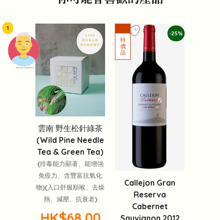
1
-25%
頭像生成器: 快樂家庭網上店
雲南 野生松針綠茶
(Wild Pine Needle
Tea & Green Tea)
(排毒能力顯著、能增強
免疫力、含豐富抗氧化
Callejon Gran
物)(入口舒服順喉、去燥
Reserva
熱、減壓、抗衰老)
Cabernet
HK$68.00
Sauvignon 2012