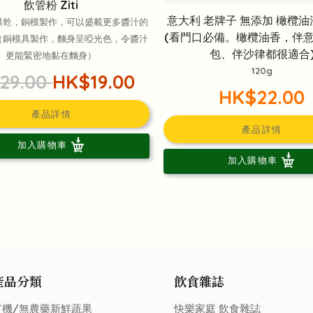
飲管粉 Ziti
意大利 老牌子 無添加 橄欖油
烘乾，銅模製作，可以盛載更多醬汁的
(看門口必備。橄欖油香，伴
（銅模具製作，麵身呈啞光色，令醬汁
包、伴沙律都很適合
更能緊密地黏在麵身）
120g
29.00
HK$19.00
HK$22.00
產品詳情
產品詳情
加入購物車
加入購物車
產品分類
飲食雜誌
有機/無農藥新鮮蔬果
快樂家庭 飲食雜誌