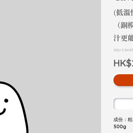
(低
（銅
汁更
SKU:CAVAT
HK$
成份：粗
500g