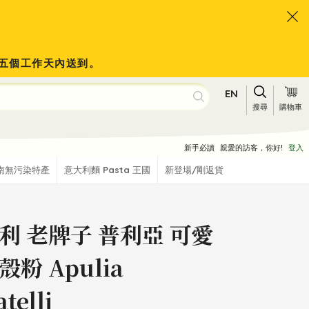
會於五個工作天內送到。
EN
搜尋
購物車
新手必讀
親愛的訪客，你好!
登入
南無污染特產
意大利麵 Pasta 王國
新登場/剛返貨
利 老牌子 普利亞 可愛
殼粉 Apulia
telli