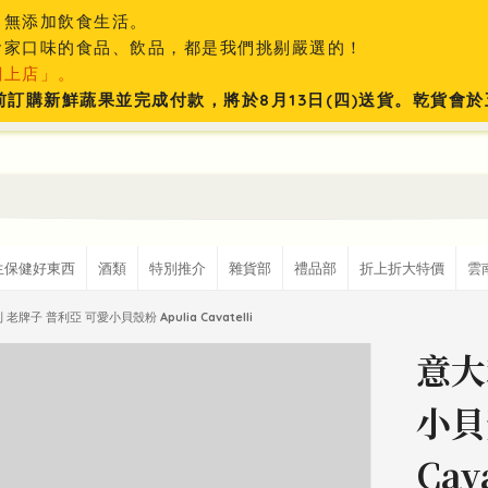
、無添加飲食生活。
食家口味的食品、飲品，都是我們挑剔嚴選的！
網上店」。
:59前訂購新鮮蔬果並完成付款，將於8月13日(四)送貨。乾貨
生保健好東西
酒類
特別推介
雜貨部
禮品部
折上折大特價
雲
老牌子 普利亞 可愛小貝殼粉 Apulia Cavatelli
意大
小貝
Cava