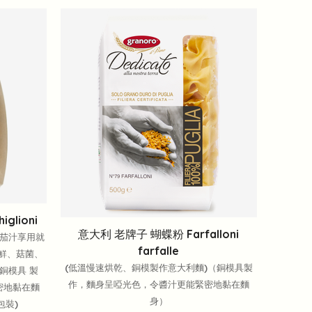
lioni
意大利 老牌子 蝴蝶粉 Farfalloni
番茄汁享用就
farfalle
海鮮、菇菌、
(低溫慢速烘乾、銅模製作意大利麵)（銅模具製
銅模具 製
作，麵身呈啞光色，令醬汁更能緊密地黏在麵
密地黏在麵
身）
包裝)