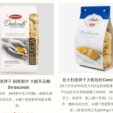
意大利老牌子大蜆殼粉Conchig
 老牌子 銅模製作 大貓耳朵麵
(用刀叉吃的特色意大利粉)(直接配
Strascinati
可以)(也可在煮熟後釀入如肉碎、
烘乾、銅模製作意大利麵)（銅模具製
芝士、蔬菜等，配上醬汁享用)（以
呈啞光色，令醬汁更能緊密地黏在麵
作，麵身呈啞光色，令醬汁更能緊
身）
身）(香港坊間少見)(500g大