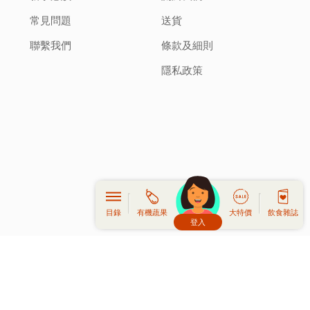
常見問題
送貨
聯繫我們
條款及細則
隱私政策
目錄
有機蔬果
大特價
飲食雜誌
登入
頭像生成器: 快樂家庭網上店
界有機水果蔬菜，送到府上或工作地點。全部都是坊間少有的。