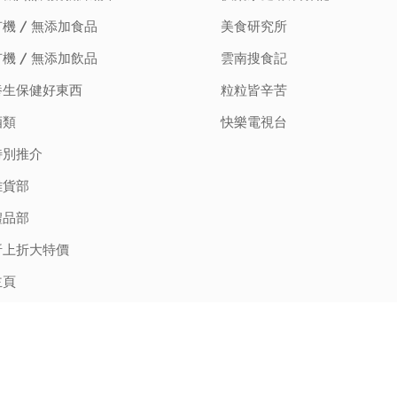
機 / 無添加食品
美食研究所
機 / 無添加飲品
雲南搜食記
養生保健好東西
粒粒皆辛苦
酒類
快樂電視台
特別推介
雜貨部
禮品部
折上折大特價
主頁
ince 2013
我們只賣純天然無添加及有機的。手工啤酒、葡萄酒我們只賣高分得獎的。新