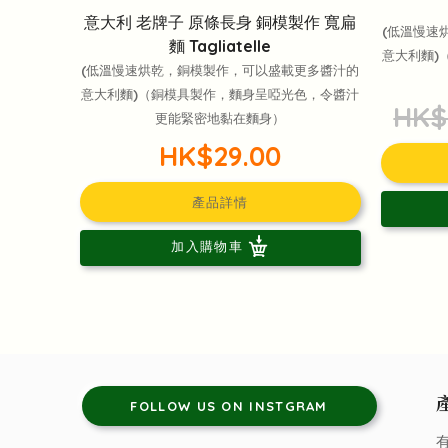
意大利 老牌子 原條長身 銅模製作 寬扁
(低溫慢速
麵 Tagliatelle
意大利麵)
(低溫慢速烘乾，銅模製作，可以盛載更多醬汁的
意大利麵)（銅模具製作，麵身呈啞光色，令醬汁
HK$
更能緊密地黏在麵身）
HK$29.00
產品詳情
加入購物車
FOLLOW US ON INSTGRAM