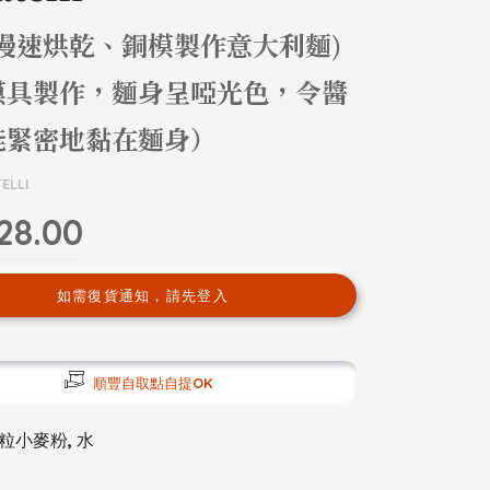
溫慢速烘乾、銅模製作意大利麵)
模具製作，麵身呈啞光色，令醬
能緊密地黏在麵身）
ELLI
28.00
如需復貨通知，請先登入
順豐自取點自提OK
粒小麥粉, 水