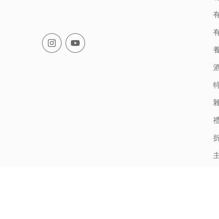
有
有
© All Rights Reserved - Happy Families Online Shop - S
「用心入貨」是我們店的座右銘。食品、飲品、養生保健產品，