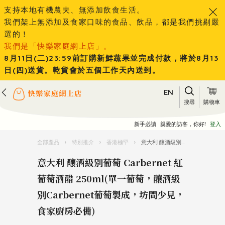
支持本地有機農夫、無添加飲食生活。
我們架上無添加及食家口味的食品、飲品，都是我們挑剔嚴
選的！
我們是「快樂家庭網上店」。
8月11日(二)23:59前訂購新鮮蔬果並完成付款，將於8月13
日(四)送貨。乾貨會於五個工作天內送到。
EN
搜尋
購物車
新手必讀
親愛的訪客，你好!
登入
全部產品
›
特別推介
›
香港極罕
›
意大利 釀酒級別葡萄 Carbernet 紅葡萄酒醋 250ml(單一葡萄，釀酒級別Carbernet葡萄製成，坊間少見，食家廚房必備)
意大利 釀酒級別葡萄 Carbernet 紅
葡萄酒醋 250ml(單一葡萄，釀酒級
別Carbernet葡萄製成，坊間少見，
食家廚房必備)