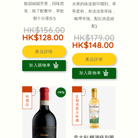
餘韻細膩芳香，回味悠
水果的味道都可嚐到。單
長，除了配餐外，單飲
寧柔和，有淡淡香草味，
都十分適合!)
略帶辛辣。配紅肉是絕
配)
HK$156.00
HK$128.00
HK$179.00
HK$148.00
產品詳情
產品詳情
加入購物車
加入購物車
-19%
意大利 釀酒級別葡