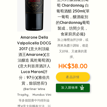
萄 Chardonnay 白
葡萄酒醋 250ml(單
一葡萄，釀酒級別
的Chardonnay葡萄
製成，坊間少見，
食家廚房必備)
Amarone Della
加上橄欖油拌沙律，或
Valpolicella DOCG
用來為醬汁調味，都是
2017 (意大利頂級
又好味、又健康的選
酒王Amarone)(古
擇。
法釀造 風乾葡萄酒)
HK$38.00
(意大利首席酒評人
Luca Maroni評
分：97分)(雅俗共
產品詳情
賞，餘韻悠長!)
加入購物車
(Berliner Wine
Trophy、 Mundus Vini
等多個競賽中均得到金
獎)(意大利獨有古法，以