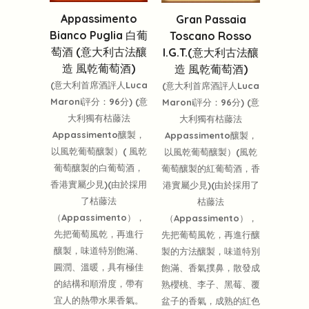
Appassimento
Gran Passaia
Bianco Puglia 白葡
Toscano Rosso
萄酒 (意大利古法釀
I.G.T.(意大利古法釀
造 風乾葡萄酒)
造 風乾葡萄酒)
(意大利首席酒評人Luca
(意大利首席酒評人Luca
Maroni評分：96分) (意
Maroni評分：96分) (意
大利獨有枯藤法
大利獨有枯藤法
Appassimento釀製，
Appassimento釀製，
以風乾葡萄釀製）( 風乾
以風乾葡萄釀製）(風乾
葡萄釀製的白葡萄酒，
葡萄釀製的紅葡萄酒，香
香港實屬少見)(由於採用
港實屬少見)(由於採用了
了枯藤法
枯藤法
（Appassimento），
（Appassimento），
先把葡萄風乾，再進行
先把葡萄風乾，再進行釀
釀製，味道特別飽滿、
製的方法釀製，味道特別
圓潤、溫暖，具有極佳
飽滿、香氣撲鼻，散發成
的結構和順滑度，帶有
熟櫻桃、李子、黑莓、覆
宜人的熱帶水果香氣。
盆子的香氣，成熟的紅色