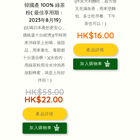
(拌意大利麵吃，超方便
韓國產 100% 綠茶
又充滿魚香，用來塗麵
粉( 最佳享用期：
包、多士吃早餐、下午
2023年8月19)
茶也可以！)
(比喝日本產的更安心，
HK$16.00
價格還十分經濟)(平時用
來沖綠茶上街喝，做甜
產品詳情
品，用來養生、養顏都
十分適合啊！)(水壺內，
加入購物車
用綠茶粉用冷水沖泡再
放點蜂蜜，就是上街好
伴侶！)
HK$55.00
HK$22.00
產品詳情
加入購物車