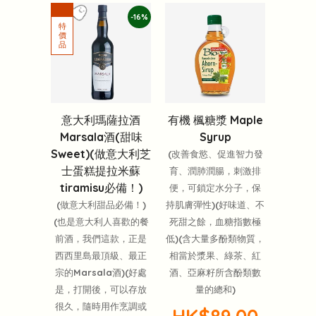
-16%
意大利瑪薩拉酒
有機 楓糖漿 Maple
Marsala酒(甜味
Syrup
Sweet)(做意大利芝
(改善食慾、促進智力發
士蛋糕提拉米蘇
育、潤肺潤腸，刺激排
tiramisu必備！)
便，可鎖定水分子，保
(做意大利甜品必備！)
持肌膚彈性)(好味道、不
(也是意大利人喜歡的餐
死甜之餘，血糖指數極
前酒，我們這款，正是
低)(含大量多酚類物質，
西西里島最頂級、最正
相當於漿果、綠茶、紅
宗的Marsala酒)(好處
酒、亞麻籽所含酚類數
是，打開後，可以存放
量的總和)
很久，隨時用作烹調或
HK$89.00