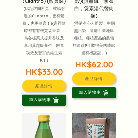
(Cilantro) (散買裝)
殼)(無薰硫，無漂
白，煲素湯代替肉
(比起坊間所見，被輻射
類)
過的Cilantro，更有營
養，也更健康！)(家裡隨
(香港有心人監製，中國
時都有有機芫荽香菜，
無污染、遠離工業地區
為各樣菜式提升香味及
種植。種植產品的農場
享用其超級養生、解毒
均連續9年取得美國或歐
功效及豐富的維生素
盟有機認証。)
K！)
HK$62.00
HK$33.00
產品詳情
產品詳情
加入購物車
加入購物車