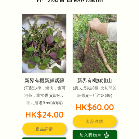
新界有機新鮮紫蘇
新界有機鮮淮山
(可配沙律，燒肉，也可
(農夫成功試種! 比坊間的
泡茶，非常香!)(紫色，
細條)(一斤約2-3條)
非九層塔Basi)l(1兩)
HK$60.00
HK$24.00
產品詳情
產品詳情
加入購物車