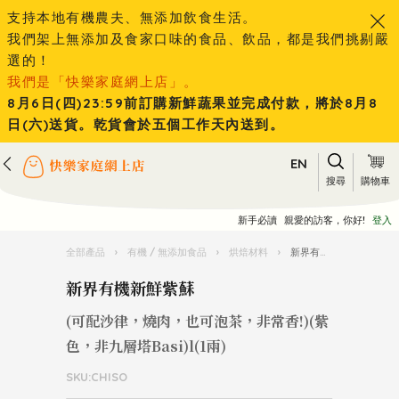
支持本地有機農夫、無添加飲食生活。
我們架上無添加及食家口味的食品、飲品，都是我們挑剔嚴
選的！
我們是「快樂家庭網上店」。
8月6日(四)23:59前訂購新鮮蔬果並完成付款，將於8月8
日(六)送貨。乾貨會於五個工作天內送到。
EN
搜尋
購物車
新手必讀
親愛的訪客，你好!
登入
全部產品
›
有機 / 無添加食品
›
烘焙材料
›
新界有機新鮮紫蘇
新界有機新鮮紫蘇
(可配沙律，燒肉，也可泡茶，非常香!)(紫
色，非九層塔Basi)l(1兩)
SKU:CHISO