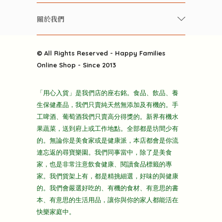
養生保健好東西
常見問題
雲南搜食記
關於我們
酒類
聯繫我們
粒粒皆辛苦
特別推介
關於我們
快樂電視台
© All Rights Reserved - Happy Families
雜貨部
送貨
Online Shop - Since 2013
禮品部
條款及細則
折上折大特價
「用心入貨」是我們店的座右銘。食品、飲品、養
隱私政策
生保健產品，我們只賣純天然無添加及有機的。手
主頁
工啤酒、葡萄酒我們只賣高分得獎的。新界有機水
果蔬菜，送到府上或工作地點。全部都是坊間少有
的。無論你是美食家或是健康派，本店都會是你流
連忘返的尋寶樂園。我們同事當中，除了是美食
家，也是非常注意飲食健康、閱讀食品標籤的專
家。我們貨架上有，都是精挑細選，好味的與健康
的。我們會嚴選好吃的、有機的食材、有意思的書
本、有意思的生活用品，讓你與你的家人都能活在
快樂家庭中。