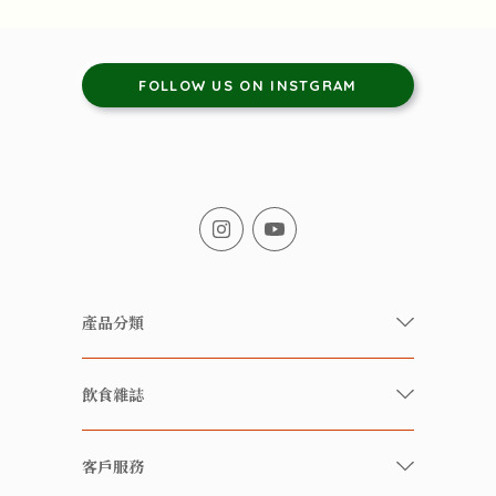
FOLLOW US ON INSTGRAM
產品分類
有機/無農藥新鮮蔬果
飲食雜誌
有機 / 無添加食品
快樂家庭 飲食雜誌
有機 / 無添加飲品
客戶服務
美食研究所