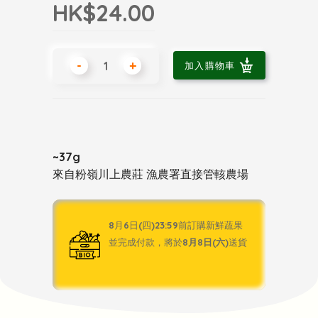
HK$24.00
-
+
加入購物車
~37g
來自粉嶺川上農莊 漁農署直接管輆農場
8月6日(四)23:59前訂購新鮮蔬果
並完成付款，將於
8月8日(六)
送貨