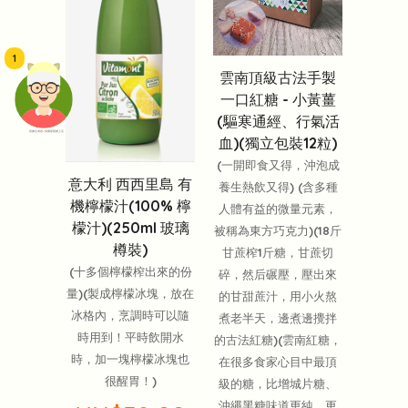
1
雲南頂級古法手製
一口紅糖 - 小黃薑
(驅寒通經、行氣活
頭像生成器: 快樂家庭網上店
血)(獨立包裝12粒)
(一開即食又得，沖泡成
意大利 西西里島 有
養生熱飲又得) (含多種
機檸檬汁(100% 檸
人體有益的微量元素，
檬汁)(250ml 玻璃
被稱為東方巧克力)(18斤
樽裝)
甘蔗榨1斤糖，甘蔗切
(十多個檸檬榨出來的份
碎，然后碾壓，壓出來
量)(製成檸檬冰塊，放在
的甘甜蔗汁，用小火熬
冰格內，烹調時可以隨
煮老半天，邊煮邊攪拌
時用到！平時飲開水
的古法紅糖)(雲南紅糖，
時，加一塊檸檬冰塊也
在很多食家心目中最頂
很醒胃！)
級的糖，比增城片糖、
沖繩黑糖味道更純、更