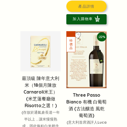
產品詳情
加入購物車
-22%
最頂級 陳年意大利
米（18個月陳放
Carnaroli米王）
Three Passo
(米芝蓮餐廳做
Bianco 有機 白葡萄
Risotto之選！)
酒 (古法釀造 風乾
(存放於通氣倉長達一年
葡萄酒)
半以上，讓米慢慢熟
(意大利首席酒評人Luca
成，因此每粒白米都含