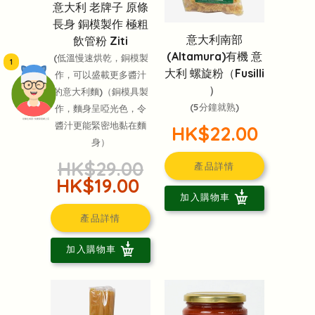
意大利 老牌子 原條
長身 銅模製作 極粗
意大利南部
飲管粉 Ziti
(Altamura)有機 意
(低溫慢速烘乾，銅模製
1
大利 螺旋粉（Fusilli
作，可以盛載更多醬汁
）
的意大利麵)（銅模具製
(5分鐘就熟)
作，麵身呈啞光色，令
頭像生成器: 快樂家庭網上店
醬汁更能緊密地黏在麵
HK$22.00
身）
HK$29.00
產品詳情
HK$19.00
加入購物車
產品詳情
加入購物車