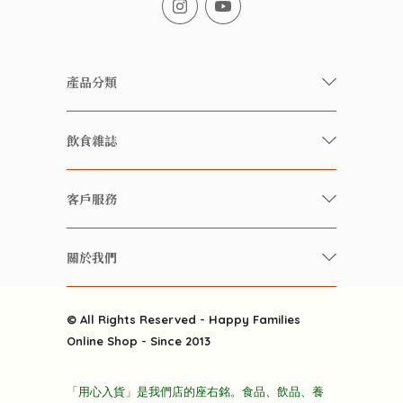
產品分類
有機/無農藥新鮮蔬果
飲食雜誌
有機 / 無添加食品
快樂家庭 飲食雜誌
有機 / 無添加飲品
客戶服務
美食研究所
養生保健好東西
常見問題
雲南搜食記
關於我們
酒類
聯繫我們
粒粒皆辛苦
特別推介
關於我們
快樂電視台
© All Rights Reserved - Happy Families
雜貨部
送貨
Online Shop - Since 2013
禮品部
條款及細則
折上折大特價
「用心入貨」是我們店的座右銘。食品、飲品、養