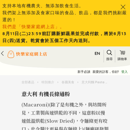
支持本地有機農夫、無添加飲食生活。
我們架上無添加及食家口味的食品、飲品，都是我們挑剔嚴
選的！
我們是「快樂家庭網上店」。
8月11日(二)23:59前訂購新鮮蔬果並完成付款，將於8月13
日(四)送貨。乾貨會於五個工作天內送到。
EN
搜尋
購物車
新手必讀
親愛的訪客，你好!
登入
全部產品
›
特別推介
›
各國美食
›
意大利麵 Pasta 王國
›
意大利
意大利 有機長條通粉
(Macaroni)(除了是有機之外，與坊間所
見，工業製高速烘乾的不同，這意粉以慢
速低溫烘乾(Slow Dried)，令麵條更有咬
口、也令醬汁更易黏在麵條上)(麵廠研發製