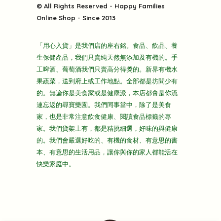
快樂電視台
© All Rights Reserved - Happy Families
雜貨部
送貨
Online Shop - Since 2013
禮品部
條款及細則
折上折大特價
「用心入貨」是我們店的座右銘。食品、飲品、養
隱私政策
生保健產品，我們只賣純天然無添加及有機的。手
主頁
工啤酒、葡萄酒我們只賣高分得獎的。新界有機水
果蔬菜，送到府上或工作地點。全部都是坊間少有
的。無論你是美食家或是健康派，本店都會是你流
連忘返的尋寶樂園。我們同事當中，除了是美食
家，也是非常注意飲食健康、閱讀食品標籤的專
家。我們貨架上有，都是精挑細選，好味的與健康
的。我們會嚴選好吃的、有機的食材、有意思的書
本、有意思的生活用品，讓你與你的家人都能活在
快樂家庭中。