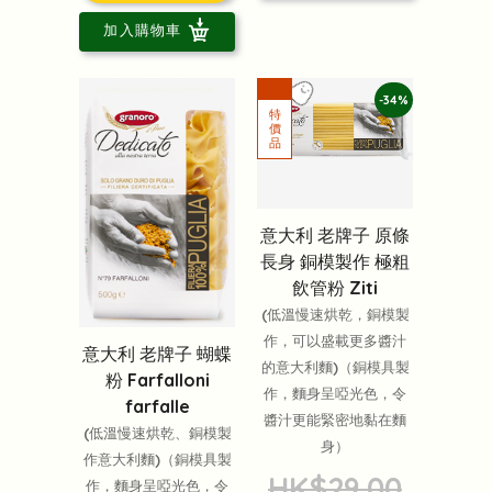
加入購物車
-34%
意大利 老牌子 原條
長身 銅模製作 極粗
飲管粉 Ziti
(低溫慢速烘乾，銅模製
作，可以盛載更多醬汁
意大利 老牌子 蝴蝶
的意大利麵)（銅模具製
粉 Farfalloni
作，麵身呈啞光色，令
farfalle
醬汁更能緊密地黏在麵
(低溫慢速烘乾、銅模製
身）
作意大利麵)（銅模具製
HK$29.00
作，麵身呈啞光色，令