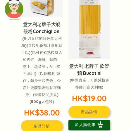
頭像生成器: 快樂家庭網上店
意大利老牌子大蜆
殼粉Conchiglioni
(用刀叉吃的特色意大利
粉)(直接配番茄汁享用就
可以)(也可在煮熟後釀入
如肉碎、海鮮、菇菌、
意大利 老牌子 飲管
芝士、蔬菜等，配上醬
麵 Bucatini
汁享用)（以銅模具 製
(中間真空，可以盛載更
作，麵身呈啞光色，令
多醬汁意大利麵)
醬汁更能緊密地黏在麵
身）(香港坊間少見)
HK$19.00
(500g大包裝)
HK$38.00
產品詳情
加入購物車
產品詳情