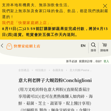
支持本地有機農夫、無添加飲食生活。
我們架上無添加及食家口味的食品、飲品，都是我們挑剔嚴
選的！
我們是「快樂家庭網上店」。
8月11日(二)23:59前訂購新鮮蔬果並完成付款，將於8月13
日(四)送貨。乾貨會於五個工作天內送到。
EN
搜尋
購物車
新手必讀
親愛的訪客，你好!
登入
全部產品
›
特別推介
›
各國美食
›
意大利麵 Pasta 王國
›
意大利老
意大利老牌子大蜆殼粉Conchiglioni
(用刀叉吃的特色意大利粉)(直接配番茄汁
享用就可以)(也可在煮熟後釀入如肉碎、海
鮮、菇菌、芝士、蔬菜等，配上醬汁享用)
（以銅模具 製作，麵身呈啞光色，令醬汁