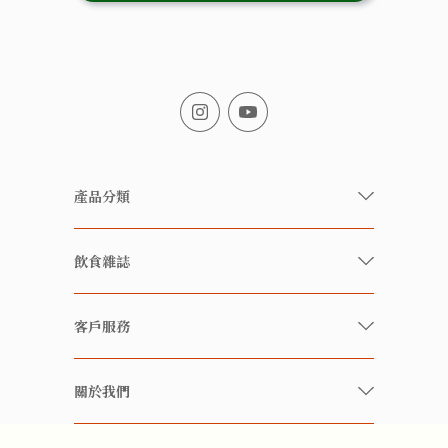
產品分類
有機/無農藥新鮮蔬果
飲食雜誌
有機 / 無添加食品
快樂家庭 飲食雜誌
有機 / 無添加飲品
客戶服務
美食研究所
養生保健好東西
常見問題
雲南搜食記
關於我們
酒類
聯繫我們
粒粒皆辛苦
特別推介
關於我們