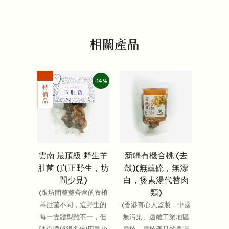
相關產品
-14%
雲南 最頂級 野生羊
新疆有機合桃 (去
肚菌 (真正野生，坊
殼)(無薰硫，無漂
間少見)
白，煲素湯代替肉
類)
(跟坊間整整齊齊的養植
羊肚菌不同，這野生的
(香港有心人監製，中國
每一隻體型雖不一，但
無污染、遠離工業地區
味道濃郁很多倍!用量少
種植。種植產品的農場