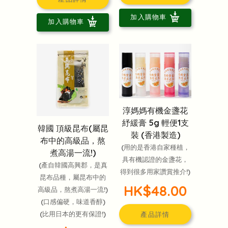
加入購物車
加入購物車
淳媽媽有機金盞花
紓緩膏 5g 輕便1支
韓國 頂級昆布(屬昆
裝 (香港製造)
布中的高級品，熬
(用的是香港自家種植，
煮高湯一流!)
具有機認證的金盞花，
(產自韓國高興郡，是真
得到很多用家讚賞推介!)
昆布品種，屬昆布中的
HK$48.00
高級品，熬煮高湯一流!)
(口感偏硬，味道香醇)
(比用日本的更有保證!)
產品詳情