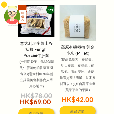
1
-12%
頭像生成器: 快樂家庭網上店
意大利老字號山谷
高原有機種植 黃金
採摘 Funghi
小米 (Millet)
Porcini牛肝菌
(提高免疫力、養顏美、
(一打開袋子，你就會聞
明目養眼、養精氣，補
到牛肝菌乾的香氣直湧
腎氣、養心安神、通便
出來)(意大利1870年創
排毒)(煮法簡單，當粥煮
立菇菌美食製作商人手
就可以！)(來自高原有機
用心製作)
蘋果平叔的果園)
HK$78.00
HK$42.00
HK$69.00
產品詳情
產品詳情