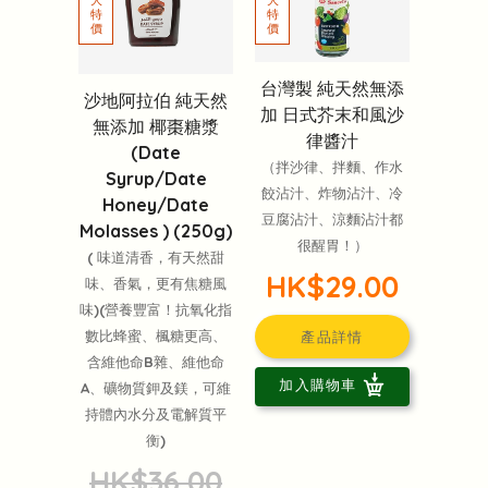
台灣製 純天然無添
沙地阿拉伯 純天然
加 日式芥末和風沙
無添加 椰棗糖漿
律醬汁
(Date
（拌沙律、拌麵、作水
Syrup/Date
餃沾汁、炸物沾汁、冷
Honey/Date
豆腐沾汁、涼麵沾汁都
Molasses ) (250g)
很醒胃！）
( 味道清香，有天然甜
HK$29.00
味、香氣，更有焦糖風
味)(營養豐富！抗氧化指
數比蜂蜜、楓糖更高、
產品詳情
含維他命B雜、維他命
加入購物車
A、礦物質鉀及鎂，可維
持體內水分及電解質平
衡)
HK$36.00