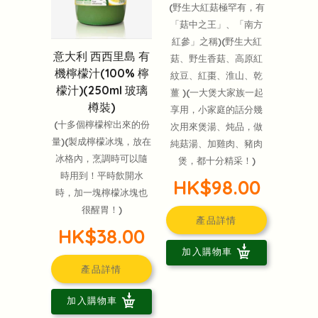
(野生大紅菇極罕有，有
「菇中之王」、「南方
紅參」之稱)(野生大紅
意大利 西西里島 有
菇、野生香菇、高原紅
機檸檬汁(100% 檸
紋豆、紅棗、淮山、乾
檬汁)(250ml 玻璃
薑 )(一大煲大家族一起
樽裝)
享用，小家庭的話分幾
(十多個檸檬榨出來的份
次用來煲湯、炖品，做
量)(製成檸檬冰塊，放在
純菇湯、加雞肉、豬肉
冰格內，烹調時可以隨
煲，都十分精采！)
時用到！平時飲開水
HK$98.00
時，加一塊檸檬冰塊也
很醒胃！)
產品詳情
HK$38.00
加入購物車
產品詳情
加入購物車