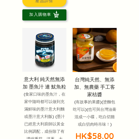
產品詳情
加入購物車
意大利 純天然無添
台灣純天然、無添
加 墨魚汁 連 魷魚粒
加、無農藥 手工客
家桔醬
(食家口味的墨魚汁，在
家中隨時都可以做到充
(有故事的果醬)(塗麵包
滿鮮味的墨汁意大利麵
吃可以)(也可與台灣油膏
或墨汁意大利飯) (墨汁
混成一小碟，吃白切雞
已經意大利廚師以黃金
或白切肉時吊味！)
比例調配，成份除了有
HK$58.00
濃縮番茄，洋蔥，大