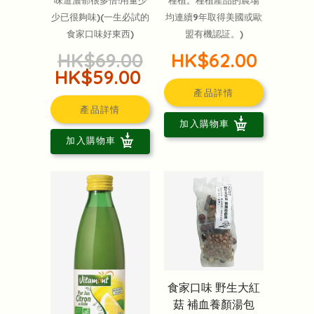
少已很夠味)(一生必試的
均連續9年取得美國或歐
食家口味好東西)
盟有機認証。)
HK$69.00
HK$62.00
HK$59.00
產品詳情
產品詳情
加入購物車
加入購物車
食家口味 野生大紅
菇 補血養顏湯包