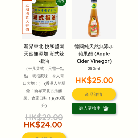
-17%
新界東北 悅和醬園
德國純天然無添加
天然無添加 潮式辣
蘋果醋 (Apple
椒油
Cider Vinegar)
（平凡菜式，只需一點
250ml
點，就很惹味，令人胃
HK$25.00
口大增！） (香港人的驕
傲！新界東北古法釀
產品詳情
製、食家口味！)(210毫
升)
加入購物車
HK$29.00
HK$24.00