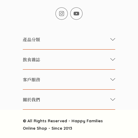
產品分類
有機/無農藥新鮮蔬果
飲食雜誌
有機 / 無添加食品
快樂家庭 飲食雜誌
有機 / 無添加飲品
客戶服務
美食研究所
養生保健好東西
常見問題
雲南搜食記
關於我們
酒類
聯繫我們
粒粒皆辛苦
特別推介
關於我們
快樂電視台
© All Rights Reserved - Happy Families
雜貨部
送貨
Online Shop - Since 2013
禮品部