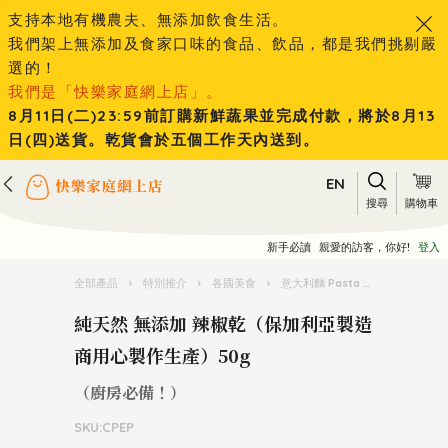
支持本地有機農夫、無添加飲食生活。
我們架上無添加及食家口味的食品、飲品，都是我們挑剔嚴
選的！
我們是「快樂家庭網上店」。
8月11日(二)23:59前訂購新鮮蔬果並完成付款，將於8月13
日(四)送貨。乾貨會於五個工作天內送到。
EN
搜尋
購物車
新手必讀
親愛的訪客，你好!
登入
全部產品
›
特別推介
›
各國美食
›
意大利麵 Pasta 王國
›
純天然
純天然 無添加 辣椒乾（保加利亞製造
商用心製作生產）50g
（廚房必備！）
SKU:CPEP