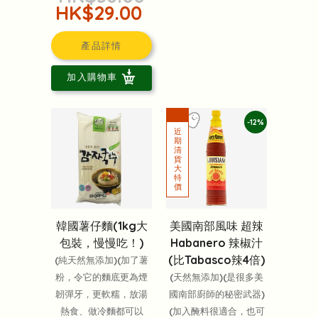
HK$29.00
產品詳情
加入購物車
-12%
韓國薯仔麵(1kg大
美國南部風味 超辣
包裝，慢慢吃！)
Habanero 辣椒汁
(比Tabasco辣4倍)
(純天然無添加)(加了薯
粉，令它的麵底更為煙
(天然無添加)(是很多美
韌彈牙，更軟糯，放湯
國南部廚師的秘密武器)
熱食、做冷麵都可以
(加入醃料很適合，也可