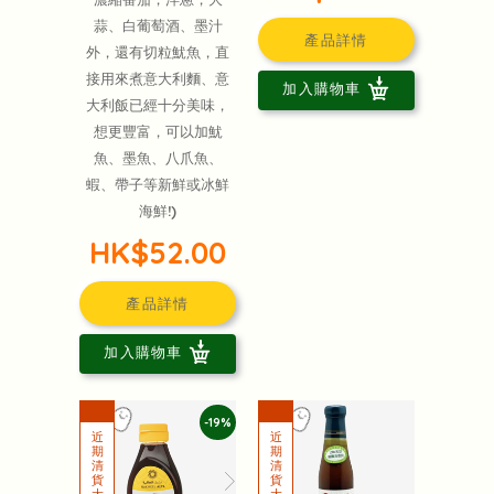
蒜、白葡萄酒、墨汁
產品詳情
外，還有切粒魷魚，直
接用來煮意大利麵、意
加入購物車
大利飯已經十分美味，
想更豐富，可以加魷
魚、墨魚、八爪魚、
蝦、帶子等新鮮或冰鮮
海鮮!)
HK$52.00
產品詳情
加入購物車
-19%