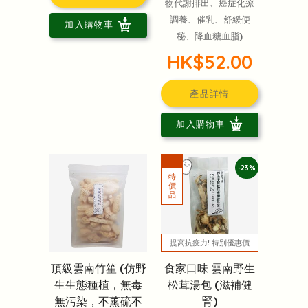
物代謝排出、癌症化療
調養、催乳、舒緩便
加入購物車
秘、降血糖血脂)
HK$52.00
產品詳情
加入購物車
-23%
提高抗疫力! 特別優惠價
頂級雲南竹笙 (仿野
食家口味 雲南野生
生生態種植，無毒
松茸湯包 (滋補健
無污染，不薰硫不
腎)