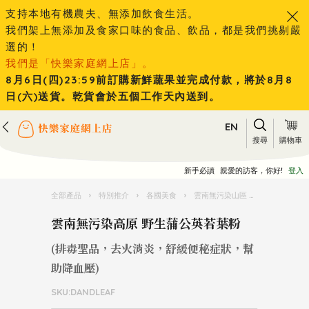
支持本地有機農夫、無添加飲食生活。
我們架上無添加及食家口味的食品、飲品，都是我們挑剔嚴
選的！
我們是「快樂家庭網上店」。
8月6日(四)23:59前訂購新鮮蔬果並完成付款，將於8月8
日(六)送貨。乾貨會於五個工作天內送到。
EN
搜尋
購物車
新手必讀
親愛的訪客，你好!
登入
全部產品
›
特別推介
›
各國美食
›
雲南無污染山區 手採野生菇菌 頂級茶葉
雲南無污染高原 野生蒲公英若葉粉
(排毒聖品，去火消炎，舒緩便秘症狀，幫
助降血壓)
SKU:DANDLEAF