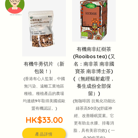
頭像生成器: 快樂家庭網上店
有機南非紅樹茶
(Rooibos tea) (又
有機牛蒡切片 （新
名：南非茶 南非國
包裝！）
寶茶 南非博士茶)
(（無經輻射處理，
(香港有心人監製，中國
養生成份全部保
無污染、遠離工業地區
留）)
種植。種植產品的農場
均連續9年取得美國或歐
(無咖啡因 抗氧化功能比
盟有機認証。)
綠茶高50倍)(舒緩神
經、改善睡眠質素。它
HK$33.00
更有助去水腫、排毒消
脂，具有美容功效) ( 一
產品詳情
盒20包茶包)