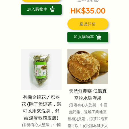
HK$35.00
加入購物車
產品詳情
加入購物車
天然無農藥 低溫真
有機金銀花 / 忍冬
空脫水羅漢果
花 (除了煲涼茶，還
(香港有心人監製，中國
可以用來洗身，舒
無污染、遠離工業地區
緩濕疹敏感皮膚)
種植)(煲湯，涼茶和泡茶
(香港有心人監製，中國
都可以！)(公認為減肥人