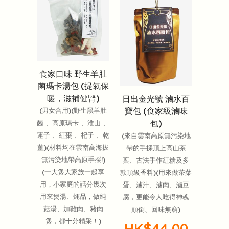
食家口味 野生羊肚
菌瑪卡湯包 (提氣保
暖，滋補健腎)
日出金光號 滷水百
寶包 (食家級滷味
(男女合用)(野生黑羊肚
包)
菌 、高原瑪卡 、淮山 、
蓮子 、紅棗 、杞子 、乾
(來自雲南高原無污染地
薑)(材料均在雲南高海拔
帶的手採頂上高山茶
無污染地帶高原手採!)
葉、古法手作紅糖及多
(一大煲大家族一起享
款頂級香料)(用來做茶葉
用，小家庭的話分幾次
蛋、滷汁、滷肉、滷豆
用來煲湯、炖品，做純
腐，更能令人吃得神魂
菇湯、加雞肉、豬肉
顛倒、回味無窮)
煲，都十分精采！)
HK$44.00