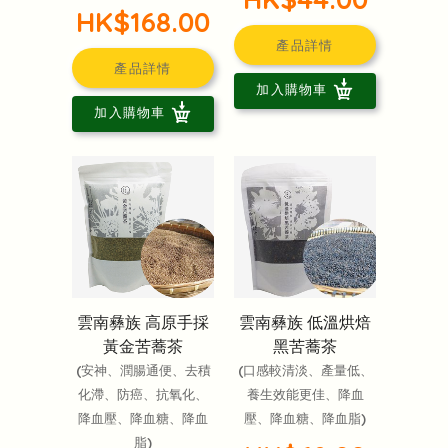
HK$168.00
產品詳情
產品詳情
加入購物車
加入購物車
雲南彝族 高原手採
雲南彝族 低溫烘焙
黃金苦蕎茶
黑苦蕎茶
(安神、潤腸通便、去積
(口感較清淡、產量低、
化滯、防癌、抗氧化、
養生效能更佳、降血
降血壓、降血糖、降血
壓、降血糖、降血脂)
脂)