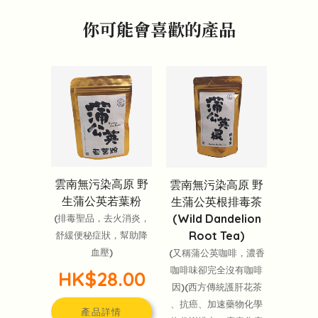
你可能會喜歡的產品
雲南無污染高原 野
雲南無污染高原 野
生蒲公英若葉粉
生蒲公英根排毒茶
(Wild Dandelion
(排毒聖品，去火消炎，
Root Tea)
舒緩便秘症狀，幫助降
血壓)
(又稱蒲公英咖啡，濃香
咖啡味卻完全沒有咖啡
HK$28.00
因)(西方傳統護肝花茶
、抗癌、加速藥物化學
產品詳情