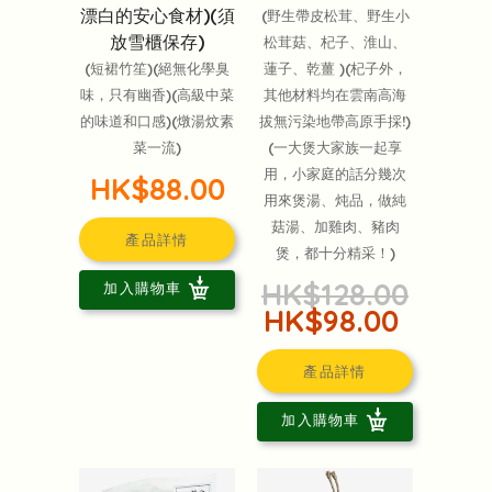
漂白的安心食材)(須
(野生帶皮松茸、野生小
放雪櫃保存)
松茸菇、杞子、淮山、
(短裙竹笙)(絕無化學臭
蓮子、乾薑 )(杞子外，
味，只有幽香)(高級中菜
其他材料均在雲南高海
的味道和口感)(燉湯炆素
拔無污染地帶高原手採!)
菜一流)
(一大煲大家族一起享
用，小家庭的話分幾次
HK$88.00
用來煲湯、炖品，做純
菇湯、加雞肉、豬肉
產品詳情
煲，都十分精采！)
HK$128.00
加入購物車
HK$98.00
產品詳情
加入購物車