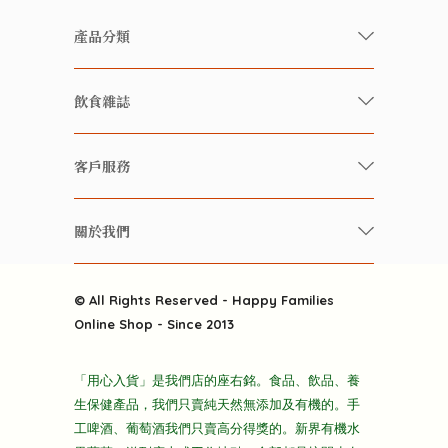
產品分類
有機/無農藥新鮮蔬果
飲食雜誌
有機 / 無添加食品
快樂家庭 飲食雜誌
有機 / 無添加飲品
客戶服務
美食研究所
養生保健好東西
常見問題
雲南搜食記
關於我們
酒類
聯繫我們
粒粒皆辛苦
特別推介
關於我們
快樂電視台
© All Rights Reserved - Happy Families
雜貨部
送貨
Online Shop - Since 2013
禮品部
條款及細則
折上折大特價
「用心入貨」是我們店的座右銘。食品、飲品、養
隱私政策
生保健產品，我們只賣純天然無添加及有機的。手
主頁
工啤酒、葡萄酒我們只賣高分得獎的。新界有機水