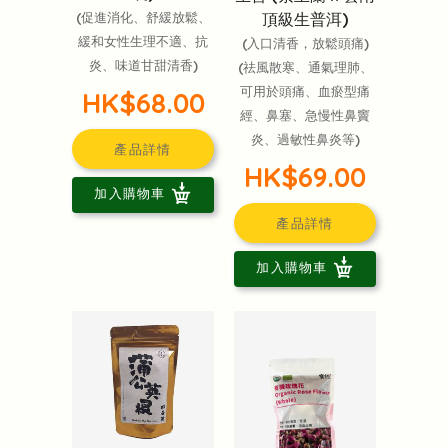
頂級生普洱)
(促進消化、舒緩放鬆、
緩和女性生理不適、抗
(入口清香，放鬆頭痛)
炎、味道甘甜清香)
(祛風散寒、通氣理肺、
可用於頭痛、血瘀型痛
HK$68.00
經、鼻塞、急慢性鼻竇
炎、過敏性鼻炎等)
產品詳情
HK$69.00
加入購物車
產品詳情
加入購物車