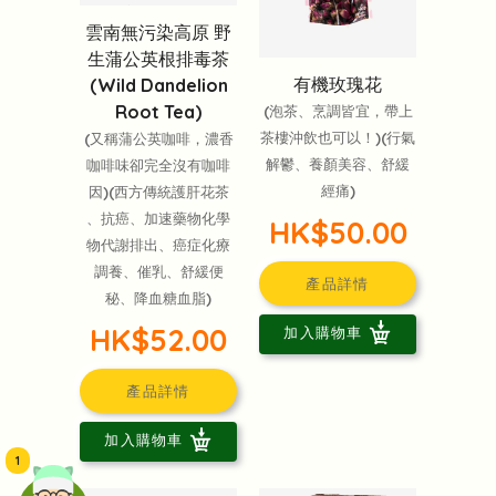
雲南無污染高原 野
生蒲公英根排毒茶
有機玫瑰花
(Wild Dandelion
Root Tea)
(泡茶、烹調皆宜，帶上
茶樓沖飲也可以！)(行氣
(又稱蒲公英咖啡，濃香
解鬱、養顏美容、舒緩
咖啡味卻完全沒有咖啡
經痛)
因)(西方傳統護肝花茶
、抗癌、加速藥物化學
HK$50.00
物代謝排出、癌症化療
調養、催乳、舒緩便
產品詳情
秘、降血糖血脂)
HK$52.00
加入購物車
產品詳情
加入購物車
1