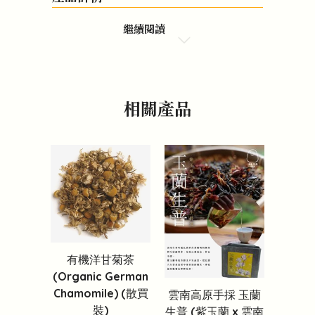
繼續閱讀
相關產品
有機洋甘菊茶
(Organic German
Chamomile) (散買
雲南高原手採 玉蘭
裝)
生普 (紫玉蘭 x 雲南