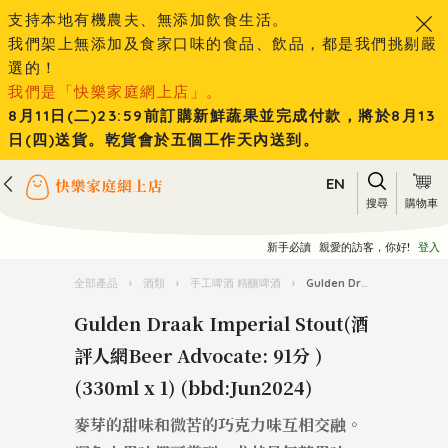
支持本地有機農夫、無添加飲食生活。
我們架上無添加及食家口味的食品、飲品，都是我們挑剔嚴
選的！
我們是「快樂家庭網上店」。
8月11日(二)23:59前訂購新鮮蔬果並完成付款，將於8月13
日(四)送貨。乾貨會於五個工作天內送到。
EN
搜尋
購物車
新手必讀
親愛的訪客，你好!
登入
全部產品
›
酒類
›
手工啤酒 精釀啤酒
›
Gulden Draak Imperial Stout(酒評人網Beer Advocate: 91分 )(330ml x 1) (bbd:Jun2024)
Gulden Draak Imperial Stout(酒
評人網Beer Advocate: 91分 )
(330ml x 1) (bbd:Jun2024)
麥芽的甜味和微苦的巧克力味互相交融。