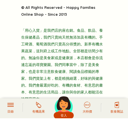
關於我們
快樂電視台
© All Rights Reserved - Happy Families
雜貨部
送貨
Online Shop - Since 2013
禮品部
條款及細則
折上折大特價
「用心入貨」是我們店的座右銘。食品、飲品、養
隱私政策
生保健產品，我們只賣純天然無添加及有機的。手
主頁
工啤酒、葡萄酒我們只賣高分得獎的。新界有機水
果蔬菜，送到府上或工作地點。全部都是坊間少有
的。無論你是美食家或是健康派，本店都會是你流
連忘返的尋寶樂園。我們同事當中，除了是美食
家，也是非常注意飲食健康、閱讀食品標籤的專
家。我們貨架上有，都是精挑細選，好味的與健康
的。我們會嚴選好吃的、有機的食材、有意思的書
本、有意思的生活用品，讓你與你的家人都能活在
快樂家庭中。
目錄
有機蔬果
大特價
飲食雜誌
登入
頭像生成器: 快樂家庭網上店