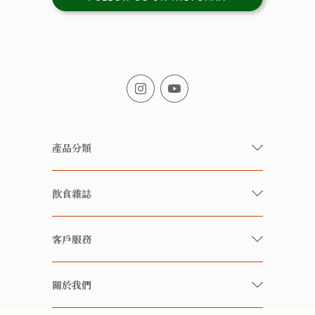
產品分類
有機/無農藥新鮮蔬果
飲食雜誌
有機 / 無添加食品
快樂家庭 飲食雜誌
有機 / 無添加飲品
客戶服務
美食研究所
養生保健好東西
常見問題
雲南搜食記
關於我們
酒類
聯繫我們
粒粒皆辛苦
特別推介