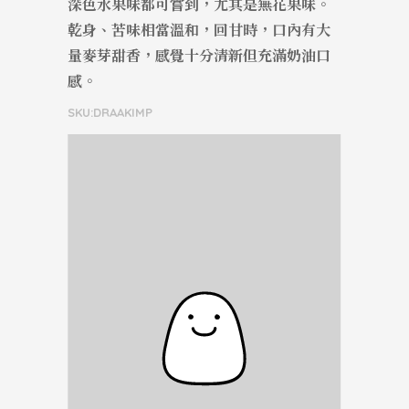
深色水果味都可嘗到，尤其是無花果味。
乾身、苦味相當溫和，回甘時，口內有大
量麥芽甜香，感覺十分清新但充滿奶油口
感。
SKU:DRAAKIMP