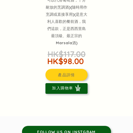
可以代替葡萄酒，十分
耐放的烹調酒)(隨時用作
烹調或直接享用)(是意大
利人喜歡的餐前酒，我
們這款，正是西西里島
最頂級、最正宗的
Marsala酒)
HK$117.00
HK$98.00
產品詳情
加入購物車
FOLLOW US ON INSTGRAM