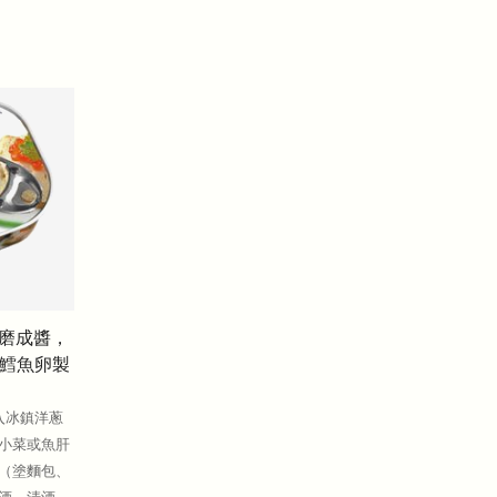
已磨成醬，
鱈魚卵製
入冰鎮洋蔥
小菜或魚肝
（塗麵包、
酒、清酒，