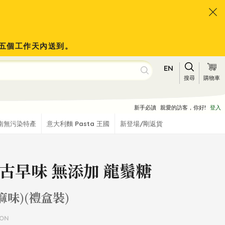
會於五個工作天內送到。
EN
搜尋
購物車
新手必讀
親愛的訪客，你好!
登入
南無污染特產
意大利麵 Pasta 王國
新登場/剛返貨
古早味 無添加 龍鬚糖
麻味)(禮盒裝)
GON