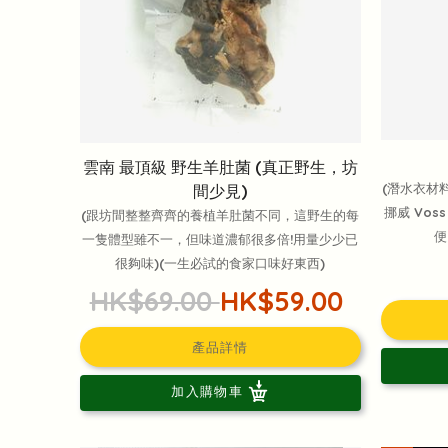
雲南 最頂級 野生羊肚菌 (真正野生，坊
(潛水衣材
間少見)
挪威 Vos
(跟坊間整整齊齊的養植羊肚菌不同，這野生的每
便
一隻體型雖不一，但味道濃郁很多倍!用量少少已
很夠味)(一生必試的食家口味好東西)
HK$69.00
HK$59.00
產品詳情
加入購物車