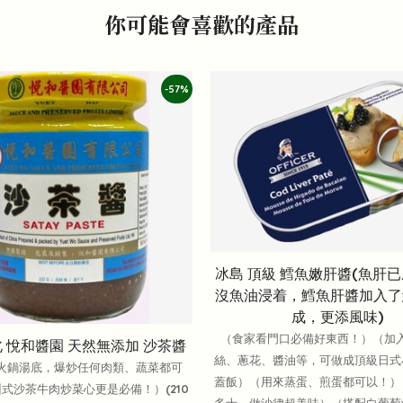
你可能會喜歡的產品
-57%
冰島 頂級 鱈魚嫩肝醬(魚肝
沒魚油浸着，鱈魚肝醬加入了
成，更添風味)
（食家看門口必備好東西！）（加
 悅和醬園 天然無添加 沙茶醬
絲、蔥花、醬油等，可做成頂級日式
火鍋湯底，爆炒任何肉類、蔬菜都可
蓋飯）（用來蒸蛋、煎蛋都可以！）
式沙茶牛肉炒菜心更是必備！）(210
多士、做沙律超美味）（搭配白葡萄