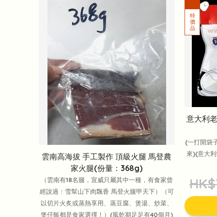
意大利老字
(一打開袋
來)(意大
雲南高海拔 手工製作 頂級火腿 馬登農
家火腿(份量：368g)
HK$
（雲南有18名腿，宣威只屬其中一種，有食家曾
經說過：雪幫山下肉飄香 馬登火腿甲天下）（可
以切片火炙或蒸熱享用、蒸豆腐、煲湯、炒菜、
煲仔飯都是食家選擇！）(風乾期足足有40個月)