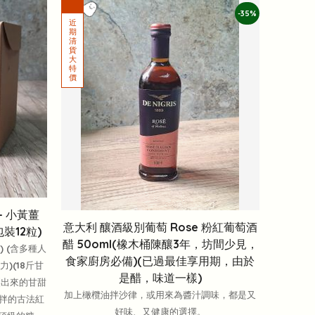
-35%
- 小黃薑
意大利 釀酒級別葡萄 Rose 粉紅葡萄酒
裝12粒)
醋 50oml(橡木桶陳釀3年，坊間少見，
 (含多種人
食家廚房必備)(已過最佳享用期，由於
)(18斤甘
是醋，味道一樣)
壓出來的甘甜
加上橄欖油拌沙律，或用來為醬汁調味，都是又
拌的古法紅
好味、又健康的選擇。