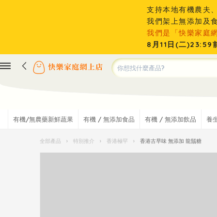
支持本地有機農夫
我們架上無添加及
我們是「快樂家庭
8月11日(二)23
有機/無農藥新鮮蔬果
有機 / 無添加食品
有機 / 無添加飲品
養
全部產品
›
特別推介
›
香港極罕
›
香港古早味 無添加 龍鬚糖