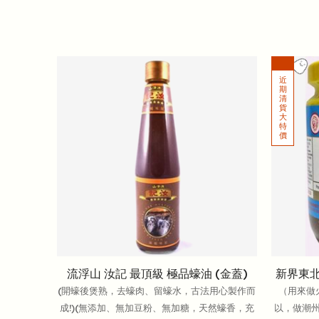
流浮山 汝記 最頂級 極品蠔油 (金蓋)
新界東北
(開蠔後煲熟，去蠔肉、留蠔水，古法用心製作而
（用來做
成!)(無添加、無加豆粉、無加糖，天然蠔香，充
以，做潮州