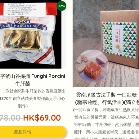
-12%
號山谷採摘 Funghi Porcini
牛肝菌
子，你就會聞到牛肝菌乾的香氣直湧出
雲南頂級古法手製 一口紅糖 
利1870年創立菇菌美食製作商人手用心
(驅寒通經、行氣活血)(獨立包
製作)
(一開即食又得，沖泡成養生熱飲又得)
78.00
HK$69.00
體有益的微量元素，被稱為東方巧克力
蔗榨1斤糖，甘蔗切碎，然后碾壓，
蔗汁，用小火熬煮老半天，邊煮邊攪
產品詳情