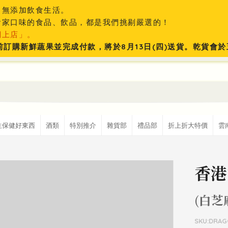
、無添加飲食生活。
食家口味的食品、飲品，都是我們挑剔嚴選的！
網上店」。
:59前訂購新鮮蔬果並完成付款，將於8月13日(四)送貨。乾貨
生保健好東西
酒類
特別推介
雜貨部
禮品部
折上折大特價
雲
香港
(白芝
SKU:DRA