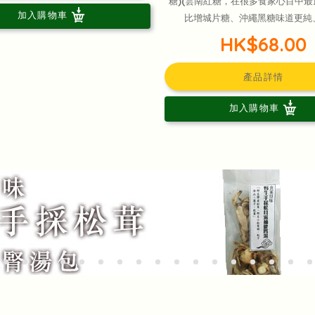
糖)(雲南紅糖，在很多食家心目中
加入購物車
比增城片糖、沖繩黑糖味道更純
HK$68.00
產品詳情
加入購物車