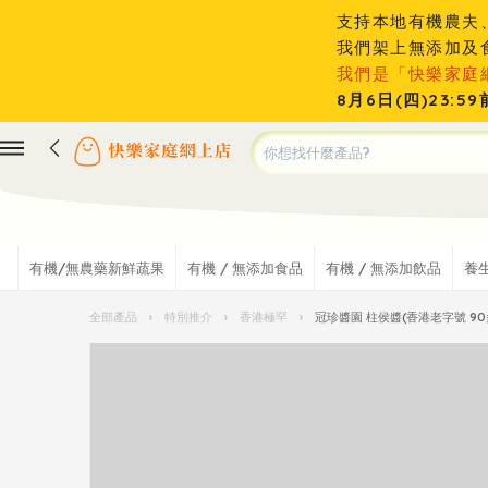
支持本地有機農夫
我們架上無添加及
我們是「快樂家庭
8月6日(四)23
有機/無農藥新鮮蔬果
有機 / 無添加食品
有機 / 無添加飲品
養
全部產品
›
特別推介
›
香港極罕
›
冠珍醬園 柱侯醬(香港老字號 9