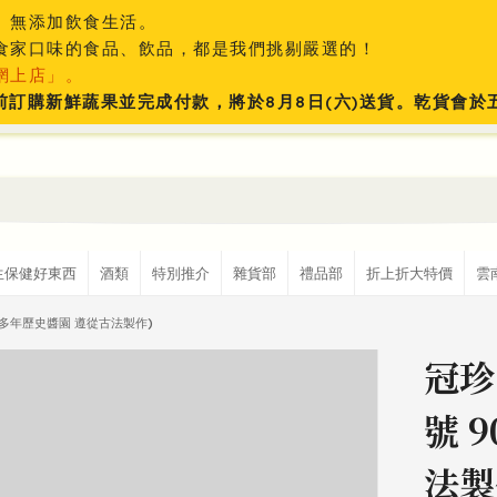
、無添加飲食生活。
食家口味的食品、飲品，都是我們挑剔嚴選的！
網上店」。
:59前訂購新鮮蔬果並完成付款，將於8月8日(六)送貨。乾貨會
生保健好東西
酒類
特別推介
雜貨部
禮品部
折上折大特價
雲
0多年歷史醬園 遵從古法製作)
冠珍
號 
法製