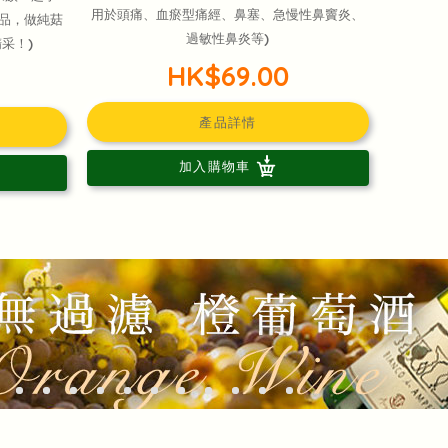
用於頭痛、血瘀型痛經、鼻塞、急慢性鼻竇炎、
品，做純菇
過敏性鼻炎等)
采！)
HK$69.00
產品詳情
加入購物車