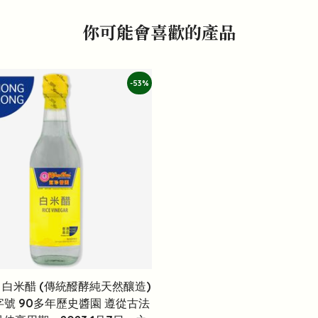
你可能會喜歡的產品
-53%
 白米醋 (傳統醱酵純天然釀造)
字號 90多年歷史醬園 遵從古法