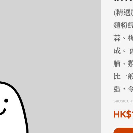
(精
麵粉
蒜、
成。
腩、
比一
造，令
SKU:KCC
HK$