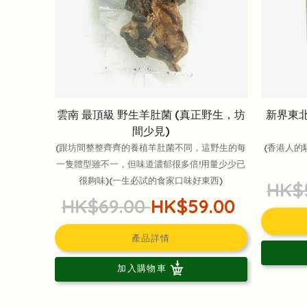
雲南 最頂級 野生羊肚菌 (真正野生，坊
新界東北
間少見)
(跟坊間整整齊齊的養植羊肚菌不同，這野生的每
(香港人的
一隻體型雖不一，但味道濃郁很多倍!用量少少已
很夠味)(一生必試的食家口味好東西)
HK$
HK$69.00
HK$59.00
產品詳情
加入購物車