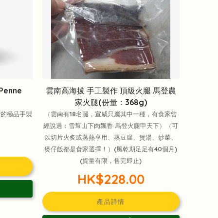
enne
雲南高海拔 手工製作 頂級火腿 馬登農
家火腿(份量：368g)
讚的極品手製
（雲南有18名腿，宣威只屬其中一種，有食家曾
經說過：雪幫山下肉飄香 馬登火腿甲天下）（可
以切片火炙或蒸熱享用、蒸豆腐、煲湯、炒菜、
煲仔飯都是食家選擇！）(風乾期足足有40個月)
(貨量有限，售完即止)
HK$228.00
產品詳情