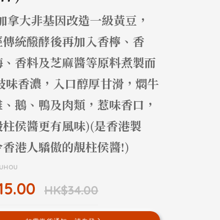
選加拿大非基因改造一級黃豆，
經傳統醱酵後再加入香檸、香
梅、香料及芝麻醬等原料煮製而
 豉味香濃，入口醇厚甘滑，燜牛
雞、鵝、鴨及肉類，惹味香口，
般柱侯醬更有風味)(是香港製
香港人驕傲的靚柱侯醬!)
HUHOU
15.00
HK$34.00