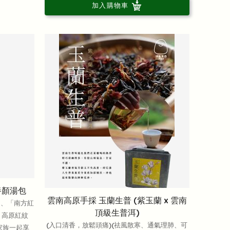
加入購物車
養顏湯包
雲南高原手採 玉蘭生普 (紫玉蘭 x 雲南
」、「南方紅
頂級生普洱)
、高原紅紋
(入口清香，放鬆頭痛)(祛風散寒、通氣理肺、可
家族一起享