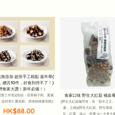
然無添加 超班手工糕點 嘉年華(
，總共10件，好食到停不了！)
灣食家大讚！新年必備！）
食家口味 野生大紅菇 補血
(樸實工作室)(包括：杏香柚子糕、夏威
、金桔杏仁棗泥糕、原味核桃棗泥糕)
(野生大紅菇極罕有，有「菇中之王
參」之稱)(野生大紅菇、野生香菇
HK$88.00
豆、紅棗、淮山、乾薑 )(一大煲大