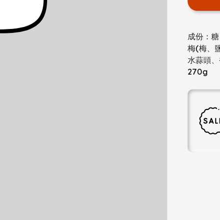
成份：糖
梅(梅、
水蒜頭、
270g