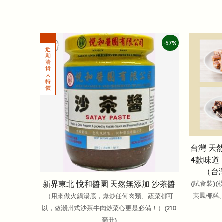
-57%
台灣 天
4款味道
（台
新界東北 悅和醬園 天然無添加 沙茶醬
(試食裝)
夷鳳椰糕
（用來做火鍋湯底，爆炒任何肉類、蔬菜都可
以，做潮州式沙茶牛肉炒菜心更是必備！）(210
毫升)