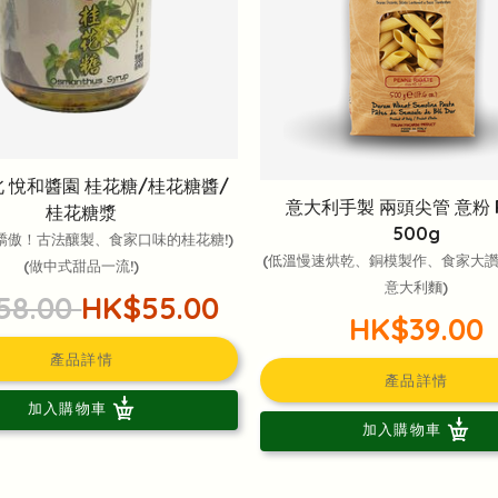
 悅和醬園 桂花糖/桂花糖醬/
意大利手製 兩頭尖管 意粉 P
桂花糖漿
500g
驕傲！古法釀製、食家口味的桂花糖!)
(低溫慢速烘乾、銅模製作、食家大
(做中式甜品一流!)
意大利麵)
58.00
HK$55.00
HK$39.00
產品詳情
產品詳情
加入購物車
加入購物車