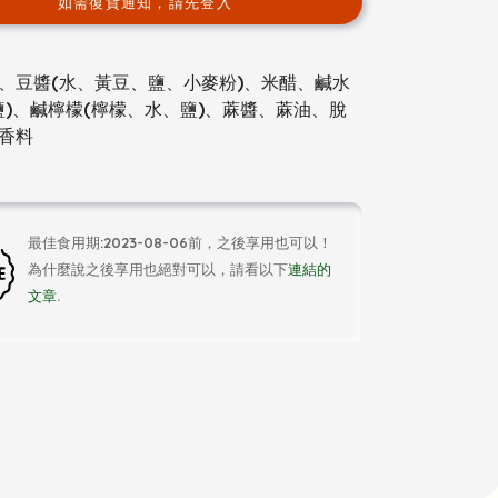
如需復貨通知，請先登入
、豆醬(水、黃豆、鹽、小麥粉)、米醋、鹹水
鹽)、鹹檸檬(檸檬、水、鹽)、蔴醬、蔴油、脫
香料
最佳食用期:2023-08-06前，之後享用也可以！
為什麼說之後享用也絕對可以，請看以下
連結的
文章
.