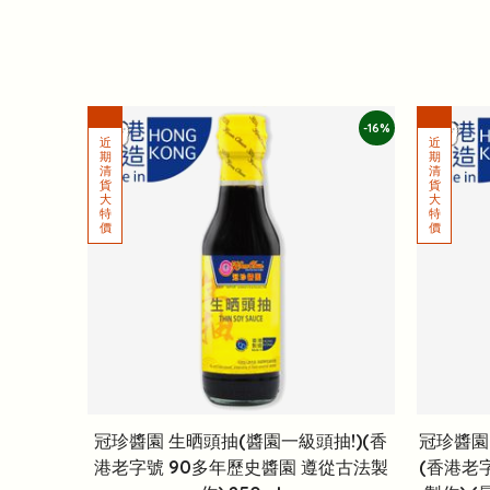
-16%
冠珍醬園 生晒頭抽(醬園一級頭抽!)(香
冠珍醬園
港老字號 90多年歷史醬園 遵從古法製
(香港老