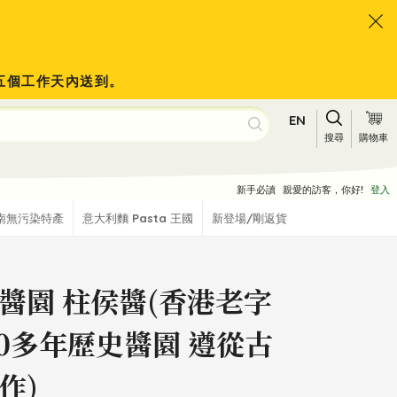
於五個工作天內送到。
EN
搜尋
購物車
新手必讀
親愛的訪客，你好!
登入
南無污染特產
意大利麵 Pasta 王國
新登場/剛返貨
醬園 柱侯醬(香港老字
90多年歷史醬園 遵從古
作)