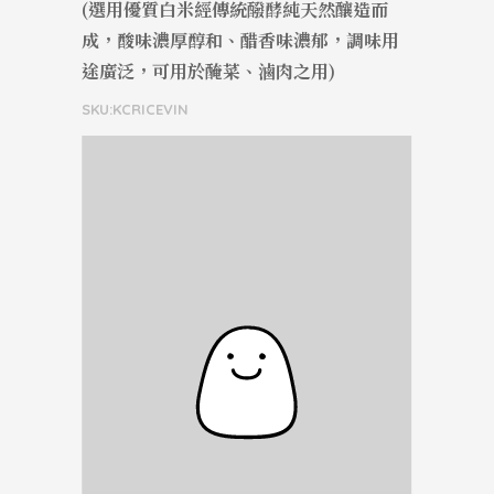
(選用優質白米經傳統醱酵純天然釀造而
成，酸味濃厚醇和、醋香味濃郁，調味用
途廣泛，可用於醃菜、滷肉之用)
SKU:KCRICEVIN