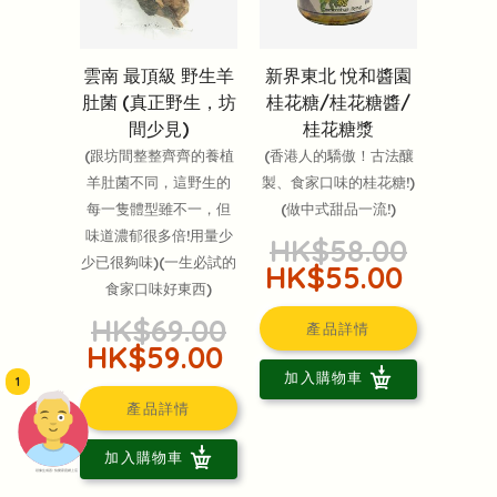
雲南 最頂級 野生羊
新界東北 悅和醬園
肚菌 (真正野生，坊
桂花糖/桂花糖醬/
間少見)
桂花糖漿
(跟坊間整整齊齊的養植
(香港人的驕傲！古法釀
羊肚菌不同，這野生的
製、食家口味的桂花糖!)
每一隻體型雖不一，但
(做中式甜品一流!)
味道濃郁很多倍!用量少
HK$58.00
少已很夠味)(一生必試的
HK$55.00
食家口味好東西)
HK$69.00
產品詳情
HK$59.00
加入購物車
1
產品詳情
加入購物車
頭像生成器: 快樂家庭網上店