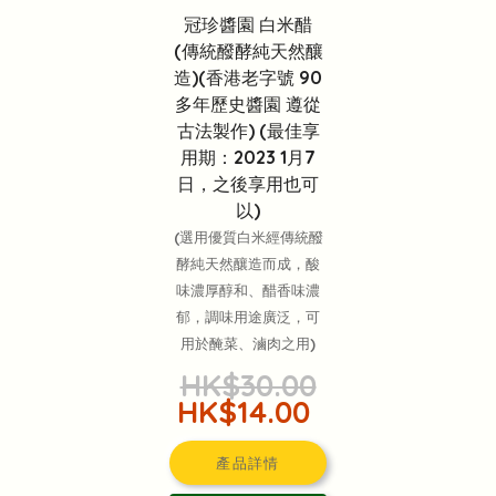
冠珍醬園 白米醋
(傳統醱酵純天然釀
造)(香港老字號 90
多年歷史醬園 遵從
古法製作) (最佳享
用期：2023 1月7
日，之後享用也可
以)
(選用優質白米經傳統醱
酵純天然釀造而成，酸
味濃厚醇和、醋香味濃
郁，調味用途廣泛，可
用於醃菜、滷肉之用)
HK$30.00
HK$14.00
產品詳情