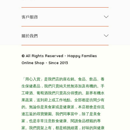
有機 / 無添加食品
快樂家庭 飲食雜誌
有機 / 無添加飲品
客戶服務
美食研究所
養生保健好東西
常見問題
雲南搜食記
關於我們
酒類
聯繫我們
粒粒皆辛苦
特別推介
關於我們
快樂電視台
© All Rights Reserved - Happy Families
雜貨部
送貨
Online Shop - Since 2013
禮品部
條款及細則
折上折大特價
「用心入貨」是我們店的座右銘。食品、飲品、養
隱私政策
生保健產品，我們只賣純天然無添加及有機的。手
主頁
工啤酒、葡萄酒我們只賣高分得獎的。新界有機水
果蔬菜，送到府上或工作地點。全部都是坊間少有
的。無論你是美食家或是健康派，本店都會是你流
連忘返的尋寶樂園。我們同事當中，除了是美食
家，也是非常注意飲食健康、閱讀食品標籤的專
家。我們貨架上有，都是精挑細選，好味的與健康