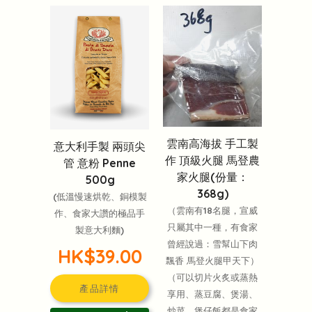
雲南高海拔 手工製
意大利手製 兩頭尖
作 頂級火腿 馬登農
管 意粉 Penne
家火腿(份量：
500g
368g)
(低溫慢速烘乾、銅模製
（雲南有18名腿，宣威
作、食家大讚的極品手
只屬其中一種，有食家
製意大利麵)
曾經說過：雪幫山下肉
HK$39.00
飄香 馬登火腿甲天下）
（可以切片火炙或蒸熱
產品詳情
享用、蒸豆腐、煲湯、
炒菜、煲仔飯都是食家