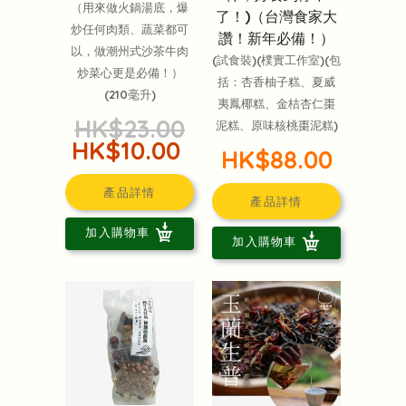
（用來做火鍋湯底，爆
了！)（台灣食家大
炒任何肉類、蔬菜都可
讚！新年必備！）
以，做潮州式沙茶牛肉
(試食裝)(樸實工作室)(包
炒菜心更是必備！）
括：杏香柚子糕、夏威
(210毫升)
夷鳳椰糕、金桔杏仁棗
HK$23.00
泥糕、原味核桃棗泥糕)
HK$10.00
HK$88.00
產品詳情
產品詳情
加入購物車
加入購物車