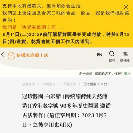
支持本地有機農夫、無添加飲食生活。
我們架上無添加及食家口味的食品、飲品，都是我們挑剔嚴
選的！
我們是「快樂家庭網上店」。
8月11日(二)23:59前訂購新鮮蔬果並完成付款，將於8月13
日(四)送貨。乾貨會於五個工作天內送到。
EN
搜尋
購物車
新手必讀
親愛的訪客，你好!
登入
全部產品
›
特別推介
›
香港極罕
›
冠珍醬園 白米醋 (傳統醱酵純天然釀造)(香港老字號 90多年歷史醬園 遵從古法製作) (最佳享用期：2023 1月7日，之後享用也可以)
冠珍醬園 白米醋 (傳統醱酵純天然釀
造)(香港老字號 90多年歷史醬園 遵從
古法製作) (最佳享用期：2023 1月7
日，之後享用也可以)