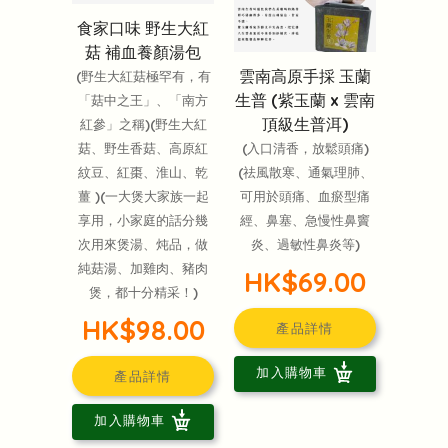
食家口味 野生大紅
菇 補血養顏湯包
雲南高原手採 玉蘭
(野生大紅菇極罕有，有
生普 (紫玉蘭 x 雲南
「菇中之王」、「南方
頂級生普洱)
紅參」之稱)(野生大紅
(入口清香，放鬆頭痛)
菇、野生香菇、高原紅
(祛風散寒、通氣理肺、
紋豆、紅棗、淮山、乾
可用於頭痛、血瘀型痛
薑 )(一大煲大家族一起
經、鼻塞、急慢性鼻竇
享用，小家庭的話分幾
炎、過敏性鼻炎等)
次用來煲湯、炖品，做
純菇湯、加雞肉、豬肉
HK$69.00
煲，都十分精采！)
HK$98.00
產品詳情
加入購物車
產品詳情
加入購物車