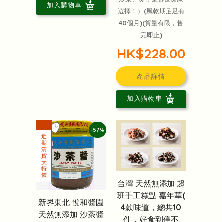
加入購物車
選擇！）(風乾期足足有
40個月)(貨量有限，售
完即止)
HK$228.00
產品詳情
加入購物車
-57%
台灣 天然無添加 超
班手工糕點 嘉年華(
新界東北 悅和醬園
4款味道，總共10
天然無添加 沙茶醬
件，好食到停不