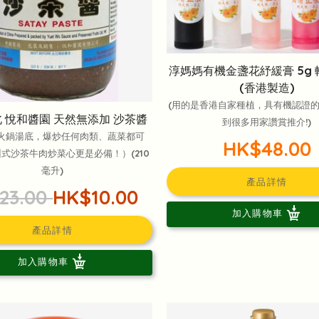
淳媽媽有機金盞花紓緩膏 5g 
(香港製造)
(用的是香港自家種植，具有機認證
 悅和醬園 天然無添加 沙茶醬
到很多用家讚賞推介!)
火鍋湯底，爆炒任何肉類、蔬菜都可
HK$48.00
式沙茶牛肉炒菜心更是必備！）(210
毫升)
產品詳情
23.00
HK$10.00
加入購物車
產品詳情
加入購物車