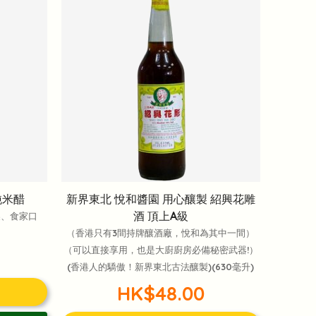
純米醋
新界東北 悅和醬園 用心釀製 紹興花雕
酒 頂上A級
製、食家口
（香港只有3間持牌釀酒廠，悅和為其中一間）
（可以直接享用，也是大廚廚房必備秘密武器!）
(香港人的驕傲！新界東北古法釀製)(630毫升)
HK$48.00