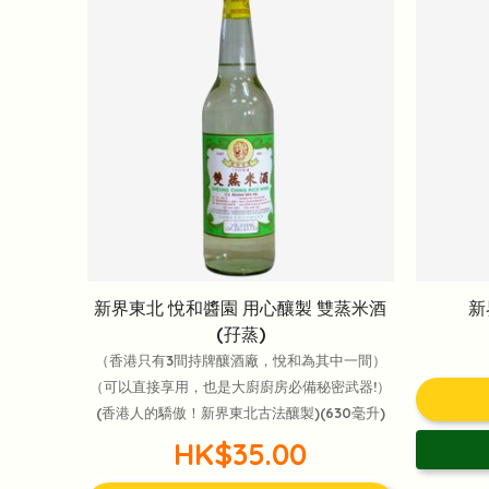
新界東北 悅和醬園 用心釀製 雙蒸米酒
新
(孖蒸)
（香港只有3間持牌釀酒廠，悅和為其中一間）
（可以直接享用，也是大廚廚房必備秘密武器!）
(香港人的驕傲！新界東北古法釀製)(630毫升)
HK$35.00