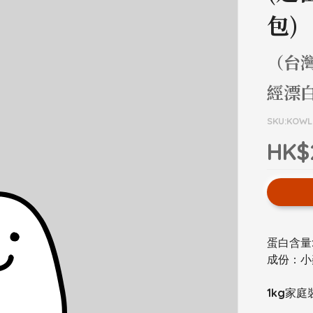
包)
（台
經漂
SKU:KOW
HK$
蛋白含量: 1
成份：小
1kg家庭