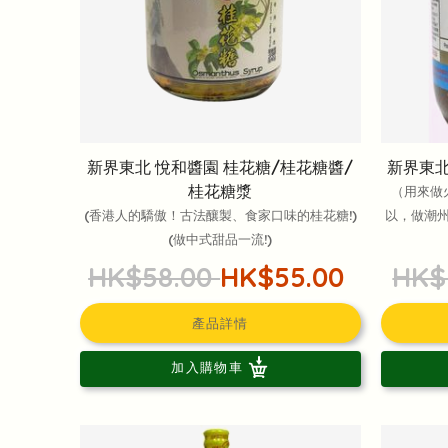
新界東北 悅和醬園 桂花糖/桂花糖醬/
新界東北
桂花糖漿
（用來做
(香港人的驕傲！古法釀製、食家口味的桂花糖!)
以，做潮州
(做中式甜品一流!)
HK$58.00
HK$55.00
HK$
產品詳情
加入購物車