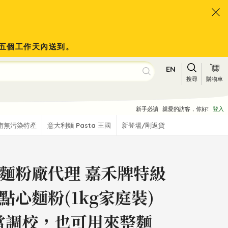
會於五個工作天內送到。
EN
搜尋
購物車
新手必讀
親愛的訪客，你好!
登入
南無污染特產
意大利麵 Pasta 王國
新登場/剛返貨
麵粉廠代理 嘉禾牌特級
點心麵粉(1kg家庭裝)
當調校，也可用來整麵