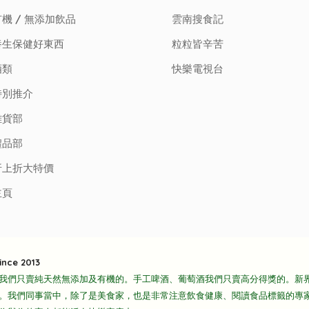
機 / 無添加飲品
雲南搜食記
養生保健好東西
粒粒皆辛苦
酒類
快樂電視台
特別推介
雜貨部
禮品部
折上折大特價
主頁
ince 2013
我們只賣純天然無添加及有機的。手工啤酒、葡萄酒我們只賣高分得獎的。新
。我們同事當中，除了是美食家，也是非常注意飲食健康、閱讀食品標籤的專