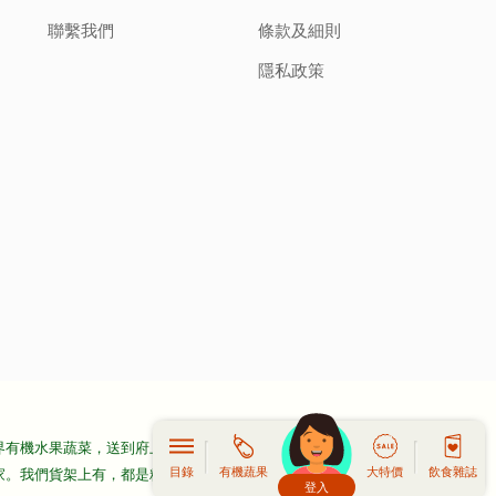
聯繫我們
條款及細則
隱私政策
界有機水果蔬菜，送到府上或工作地點。全部都是坊間少有的。
目錄
有機蔬果
大特價
飲食雜誌
家。我們貨架上有，都是精挑細選，好味的與健康的。我們會嚴
登入
頭像生成器: 快樂家庭網上店