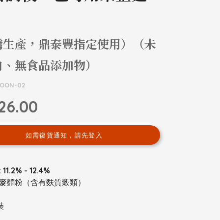
灣生產，鼎泰豐指定使用）（未
白、無食品添加物）
LOON-02
26.00
如需復貨通知，請先登入
1.2% - 12.4%
麥麵粉（含有麩質穀類）
裝