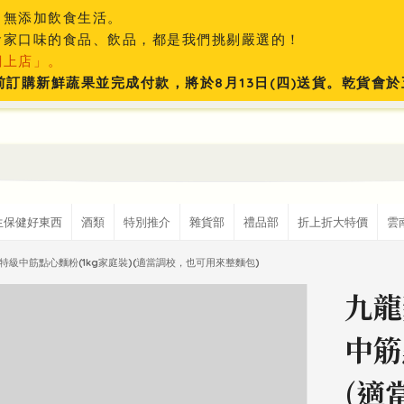
、無添加飲食生活。
食家口味的食品、飲品，都是我們挑剔嚴選的！
網上店」。
:59前訂購新鮮蔬果並完成付款，將於8月13日(四)送貨。乾貨
生保健好東西
酒類
特別推介
雜貨部
禮品部
折上折大特價
雲
特級中筋點心麵粉(1kg家庭裝)(適當調校，也可用來整麵包)
九龍
中筋
(適