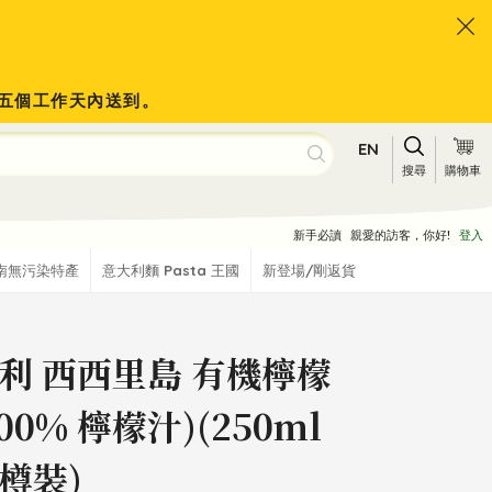
會於五個工作天內送到。
EN
搜尋
購物車
新手必讀
親愛的訪客，你好!
登入
南無污染特產
意大利麵 Pasta 王國
新登場/剛返貨
利 西西里島 有機檸檬
00% 檸檬汁)(250ml
樽裝)