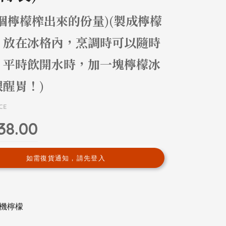
個檸檬榨出來的份量)(製成檸檬
，放在冰格內，烹調時可以隨時
！平時飲開水時，加一塊檸檬冰
醒胃！)
CE
38.00
如需復貨通知，請先登入
機檸檬