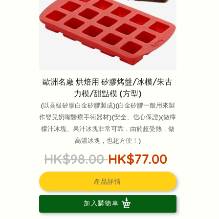
歐洲名廠 烘焙用 矽膠烤盤/冰模/朱古
力模/甜點模 (方型)
(以高級矽膠白金矽膠製成)(白金矽膠一般用來製
作嬰兒奶嘴醫療手術器材)(安全、信心保證)(做檸
檬汁冰塊、果汁冰塊非常可靠，由於超受熱，做
高湯冰塊，也超方便！)
HK$98.00
HK$77.00
產品詳情
加入購物車