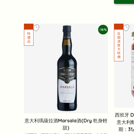
-16%
西班牙 D
意大利瑪薩拉酒Marsala酒(Dry 乾身輕
意大利
甜)
期：31