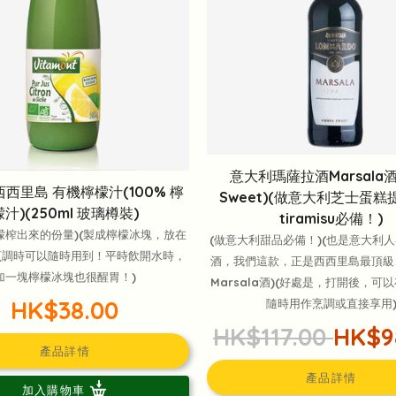
意大利瑪薩拉酒Marsala
西西里島 有機檸檬汁(100% 檸
Sweet)(做意大利芝士蛋
檬汁)(250ml 玻璃樽裝)
tiramisu必備！)
檬榨出來的份量)(製成檸檬冰塊，放在
(做意大利甜品必備！)(也是意大利
烹調時可以隨時用到！平時飲開水時，
酒，我們這款，正是西西里島最頂級
加一塊檸檬冰塊也很醒胃！)
Marsala酒)(好處是，打開後，可
HK$38.00
隨時用作烹調或直接享用
HK$117.00
HK$9
產品詳情
產品詳情
加入購物車