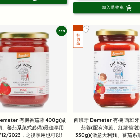
加入購物車
-33%
emeter 有機番茄蓉 400g(做
西班牙 Demeter 有機 西班
麵、蕃茄系菜式必備)最佳享用
茄蓉(配有洋蔥、紅蘿蔔增
/12/2023，之後享用也可以!
350g)(做意大利麵、蕃茄系