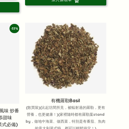
-33%
有機羅勒Basil
(散買裝)(比起坊間所見，被輻射過的羅勒，更有
牙風味 炒番
營養，也更健康！)(家裡隨時都有羅勒葉stand
添甜味
by，做地中海菜、做西菜，特別是有番茄、魚肉
菜式必備)
的意大利菜式時，都可以輕鬆搞定！)