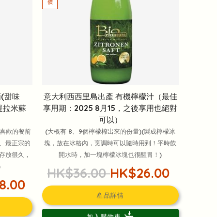
酒(甜味
意大利西西里島出產 有機檸檬汁（最佳
糕提拉米蘇
享用期：2025 8月15，之後享用也絕對
可以）
人喜歡的餐前
(大概有 8、9個檸檬榨出來的份量)(製成檸檬冰
、最正宗的
塊，放在冰格內，烹調時可以隨時用到！平時飲
以存放很久，
開水時，加一塊檸檬冰塊也很醒胃！)
)
HK$36.00
HK$26.00
8.00
產品詳情
加入購物車