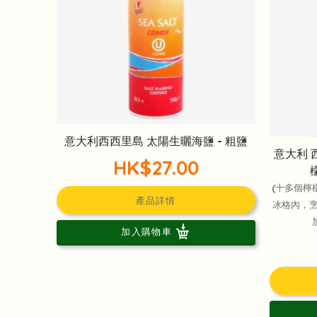
意大利西西里島 太陽生曬海鹽 - 粗鹽
意大利 
HK$27.00
(十多個檸
產品詳情
冰格內，
加入購物車