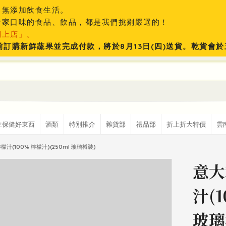
、無添加飲食生活。
食家口味的食品、飲品，都是我們挑剔嚴選的！
網上店」。
:59前訂購新鮮蔬果並完成付款，將於8月13日(四)送貨。乾貨
生保健好東西
酒類
特別推介
雜貨部
禮品部
折上折大特價
雲
汁(100% 檸檬汁)(250ml 玻璃樽裝)
意大
汁(1
玻璃