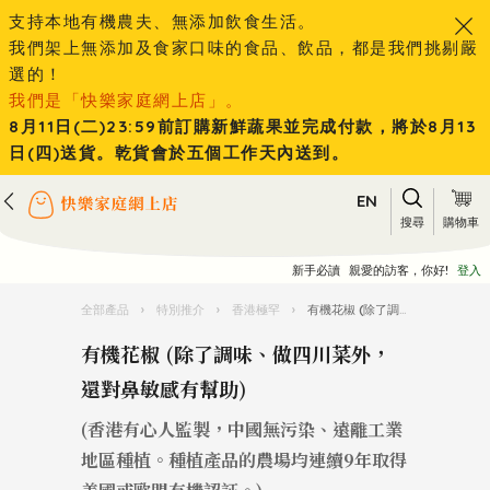
支持本地有機農夫、無添加飲食生活。
我們架上無添加及食家口味的食品、飲品，都是我們挑剔嚴
選的！
我們是「快樂家庭網上店」。
8月11日(二)23:59前訂購新鮮蔬果並完成付款，將於8月13
日(四)送貨。乾貨會於五個工作天內送到。
EN
搜尋
購物車
新手必讀
親愛的訪客，你好!
登入
全部產品
›
特別推介
›
香港極罕
›
有機花椒 (除了調味、做四川菜外，還對鼻敏感有幫助)
有機花椒 (除了調味、做四川菜外，
還對鼻敏感有幫助)
(香港有心人監製，中國無污染、遠離工業
地區種植。種植產品的農場均連續9年取得