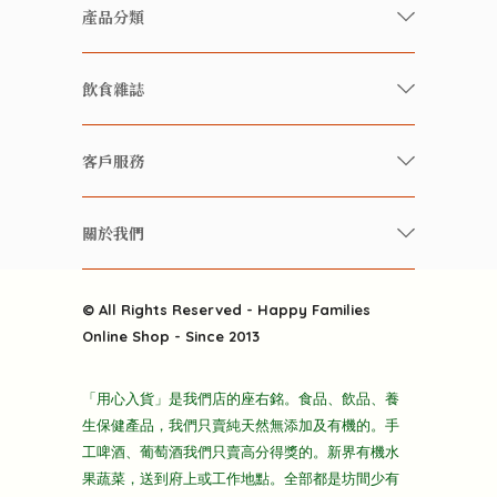
產品分類
有機/無農藥新鮮蔬果
飲食雜誌
有機 / 無添加食品
快樂家庭 飲食雜誌
有機 / 無添加飲品
客戶服務
美食研究所
養生保健好東西
常見問題
雲南搜食記
關於我們
酒類
聯繫我們
粒粒皆辛苦
特別推介
關於我們
快樂電視台
© All Rights Reserved - Happy Families
雜貨部
送貨
Online Shop - Since 2013
禮品部
條款及細則
折上折大特價
「用心入貨」是我們店的座右銘。食品、飲品、養
隱私政策
生保健產品，我們只賣純天然無添加及有機的。手
主頁
工啤酒、葡萄酒我們只賣高分得獎的。新界有機水
果蔬菜，送到府上或工作地點。全部都是坊間少有