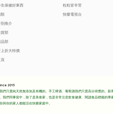
養生保健好東西
粒粒皆辛苦
酒類
快樂電視台
特別推介
雜貨部
禮品部
折上折大特價
主頁
ince 2013
我們只賣純天然無添加及有機的。手工啤酒、葡萄酒我們只賣高分得獎的。新
。我們同事當中，除了是美食家，也是非常注意飲食健康、閱讀食品標籤的專
你與你的家人都能活在快樂家庭中。