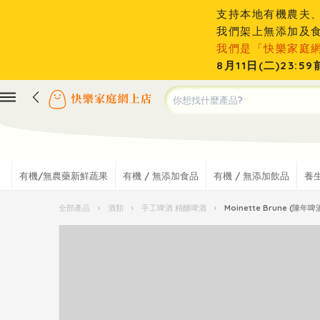
支持本地有機農夫
我們架上無添加及
我們是「快樂家庭
8月11日(二)23
有機/無農藥新鮮蔬果
有機 / 無添加食品
有機 / 無添加飲品
養
全部產品
›
酒類
›
手工啤酒 精釀啤酒
›
Moinette Brune (陳年啤