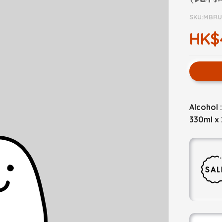
SKU:MBR
HK$
Alcohol 
330ml x 