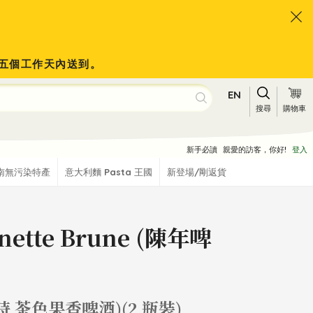
會於五個工作天內送到。
EN
搜尋
購物車
新手必讀
親愛的訪客，你好!
登入
南無污染特產
意大利麵 Pasta 王國
新登場/剛返貨
nette Brune (陳年啤
時 茶色果香啤酒)(2 瓶裝)