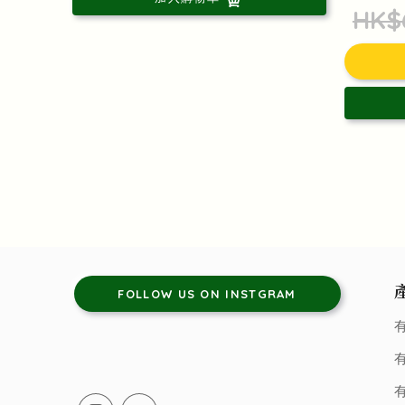
HK$
FOLLOW US ON INSTGRAM
有
有