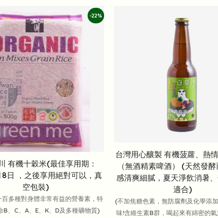
-22%
台灣用心釀製 有機菠蘿、熱
川 有機十穀米(最佳享用期：
（無酒精素啤酒） (天然發
 6月8日 ，之後享用絕對可以，真
感清爽細膩，夏天淨飲消暑、
空包裝)
適合)
一百多種對身體非常有益的營養素，特
(不加焦糖色素，無防腐劑及化學添
B、C、A、E、K、D及多種礦物質)
味!含維生素B群，喝起來有綿密的