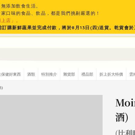
、無添加飲食生活。
食家口味的食品、飲品，都是我們挑剔嚴選的！
網上店」。
:59前訂購新鮮蔬果並完成付款，將於8月13日(四)送貨。乾貨
生保健好東西
酒類
特別推介
雜貨部
禮品部
折上折大特價
雲
酒)
Moi
酒)
(比利