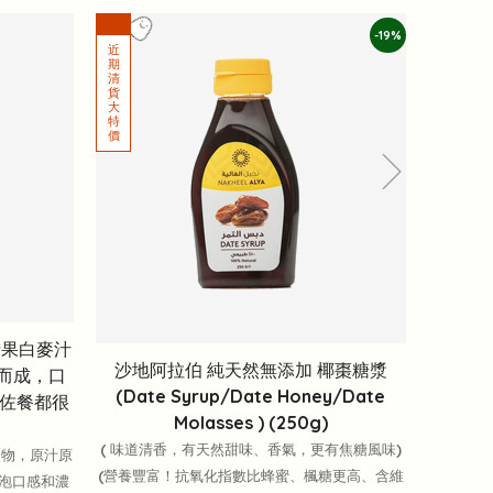
-19%
情果白麥汁
沙地阿拉伯 純天然無添加 椰棗糖漿
酵而成，口
(Date Syrup/Date Honey/Date
佐餐都很
Molasses ) (250g)
( 味道清香，有天然甜味、香氣，更有焦糖風味)
加物，原汁原
(營養豐富！抗氧化指數比蜂蜜、楓糖更高、含維
氣泡口感和濃