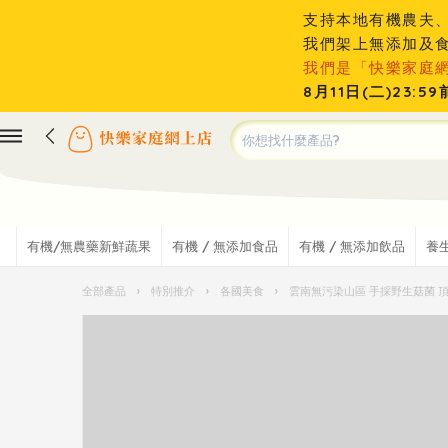
支持本地有機農夫
我們架上無添加及
我們是「快樂家庭
8月11日(二)23
有機/無農藥新鮮蔬果
有機 / 無添加食品
有機 / 無添加飲品
養
全部產品
›
特別推介
›
各國美食
›
雲南無污染山區 手採野生菇菌 