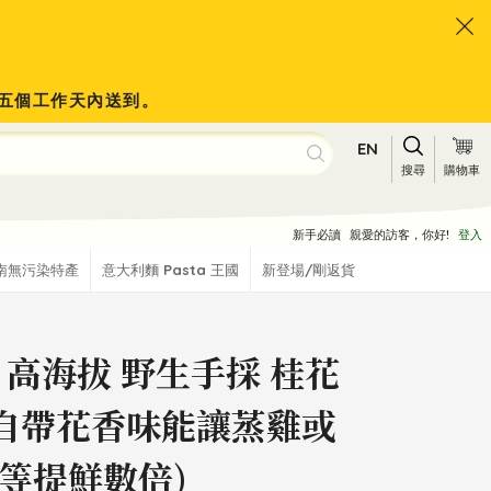
會於五個工作天內送到。
EN
搜尋
購物車
新手必讀
親愛的訪客，你好!
登入
南無污染特產
意大利麵 Pasta 王國
新登場/剛返貨
 高海拔 野生手採 桂花
(自帶花香味能讓蒸雞或
等提鮮數倍)