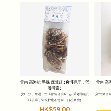
雲南 高海拔 手採 鹿茸菇 (爽滑彈牙，營
雲南 高
養豐富)
(炒、炆、燉湯、煲湯都適合的全能茹菌)(幾經試
(營養價值
味挑選，這款炒也不會韌，口感爽脆)
HK$59.00