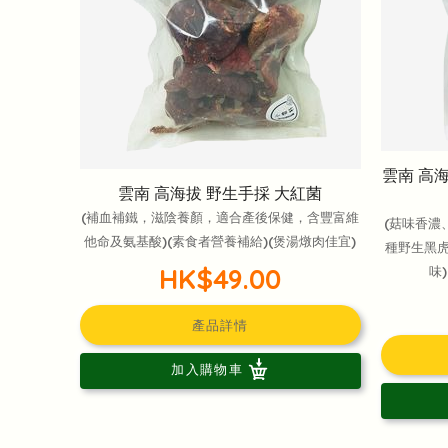
雲南 高
雲南 高海拔 野生手採 大紅菌
(補血補鐵，滋陰養顏，適合產後保健，含豐富維
(菇味香濃
他命及氨基酸)(素食者營養補給)(煲湯燉肉佳宜)
種野生黑
HK$49.00
味
產品詳情
加入購物車