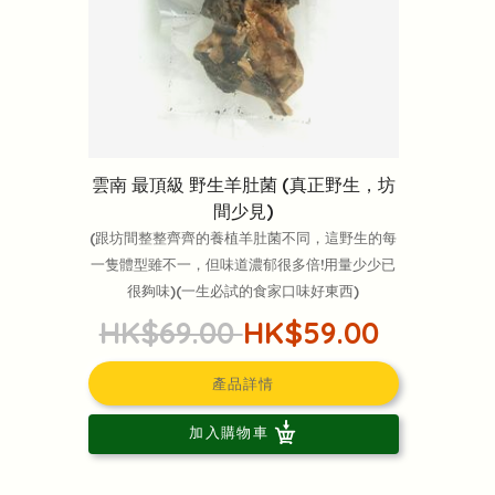
雲南 最頂級 野生羊肚菌 (真正野生，坊
間少見)
(跟坊間整整齊齊的養植羊肚菌不同，這野生的每
一隻體型雖不一，但味道濃郁很多倍!用量少少已
很夠味)(一生必試的食家口味好東西)
HK$69.00
HK$59.00
產品詳情
加入購物車