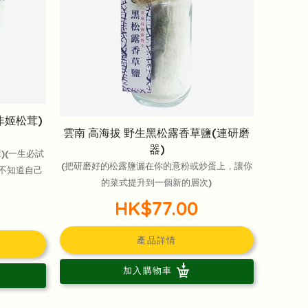
非姬松茸)
雲南 高海拔 野生黑松露香草鹽(連研磨
器)
)(一生必試
(把研磨好的松露鹽灑在你的意粉或炒蛋上，讓你
你不知道自己
的菜式提升到一個新的層次)
HK$77.00
產品詳情
加入購物車