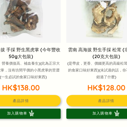
海拔 手採 野生黑虎掌 (今年豐收
雲南 高海拔 野生手採 松茸 (
50g大包裝)
(20克大包裝)
、營養價值高、補血養生)(此為正宗大
(是帶皮，更香、價錢更高的高級松茸
虎掌，沒有坊間平價的小黑虎掌的苦澀
的食家口味好東西)(未試過的話，
)(一生必試的食家口味好東西)
錯過了什麼)
HK$138.00
HK$128.00
產品詳情
產品詳情
加入購物車
加入購物車