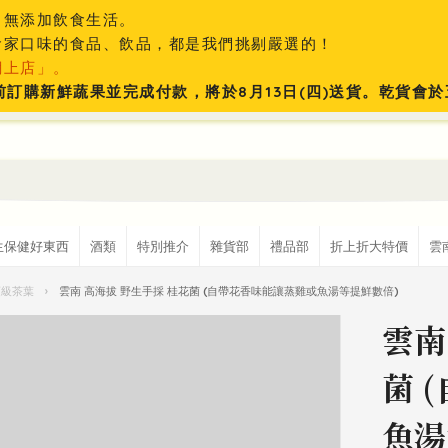
、無添加飲食生活。
食家口味的食品、飲品，都是我們挑剔嚴選的！
網上店」。
:59前訂購新鮮蔬果並完成付款，將於8月13日(四)送貨。乾貨
生保健好東西
酒類
特別推介
雜貨部
禮品部
折上折大特價
雲
頂級茶葉
›
雲南 高海拔 野生手採 桂花菌 (自帶花香味能讓蒸雞或魚湯等提鮮數倍)
雲南
菌 
魚湯