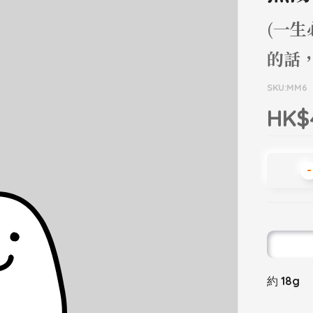
(一生
的話
SKU:MM6
HK$
-
約 18g