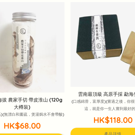
雲南最頂級 高原手採 勐海
海拔 農家手切 帶皮淮山 (120g
(口感綿滑，富厚度)(嘗過之後，你
大樽裝)
這，就是你一生人嘗到最好的茶
高)(無漂白和薰硫，煲湯焗水不會帶酸)
HK$118.00
HK$68.00
產品詳情