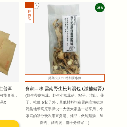
-23%
提高抗疫力! 特別優惠價
生普洱
食家口味 雲南野生松茸湯包 (滋補健腎)
很可能會說：
(野生帶皮松茸、野生小松茸菇、杞子、淮山、蓮
!)
子、乾薑 )(杞子外，其他材料均在雲南高海拔無
污染地帶高原手採!)(一大煲大家族一起享用，小
家庭的話分幾次用來煲湯、炖品，做純菇湯、加
雞肉、豬肉煲，都十分精采！)