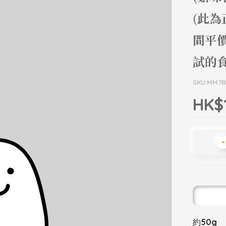
(此
間平
試的
SKU:MM7
HK$
-
約50g