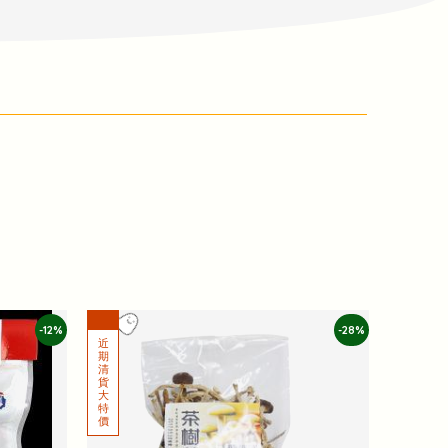
-12%
-28%