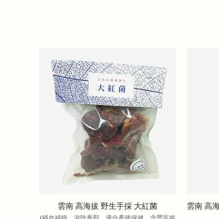
雲南 高海拔 野生手採 大紅菌
雲南 高
(補血補鐵，滋陰養顏，適合產後保健，含豐富維