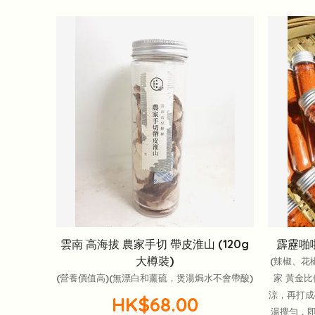
雲南 高海拔 農家手切 帶皮淮山 (120g
霹靂啪
大樽裝)
(辣椒、花
(營養價值高)(無漂白和薰硫，煲湯焗水不會帶酸)
家 黃金
涼，再打成
HK$68.00
湯攪勻，