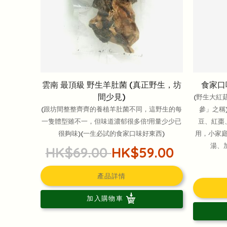
雲南 最頂級 野生羊肚菌 (真正野生，坊
食家口
間少見)
(野生大紅
(跟坊間整整齊齊的養植羊肚菌不同，這野生的每
參」之稱
一隻體型雖不一，但味道濃郁很多倍!用量少少已
豆、紅棗
很夠味)(一生必試的食家口味好東西)
用，小家
湯、
HK$69.00
HK$59.00
產品詳情
加入購物車