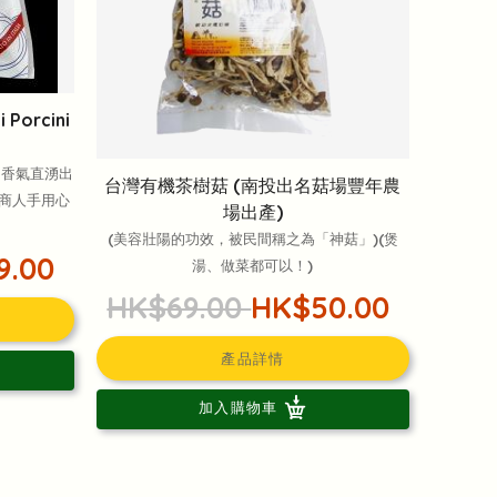
orcini
的香氣直湧出
‎台灣有機茶樹菇 (南投出名菇場豐年農
作商人手用心
場出產)
(美容壯陽的功效，被民間稱之為「神菇」)(煲
9.00
湯、做菜都可以！)
HK$69.00
HK$50.00
產品詳情
加入購物車