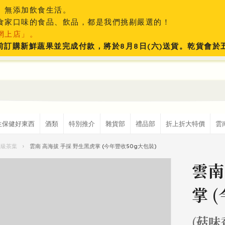
、無添加飲食生活。
食家口味的食品、飲品，都是我們挑剔嚴選的！
網上店」。
:59前訂購新鮮蔬果並完成付款，將於8月8日(六)送貨。乾貨會
生保健好東西
酒類
特別推介
雜貨部
禮品部
折上折大特價
雲
頂級茶葉
›
雲南 高海拔 手採 野生黑虎掌 (今年豐收50g大包裝)
雲南
掌 
(菇