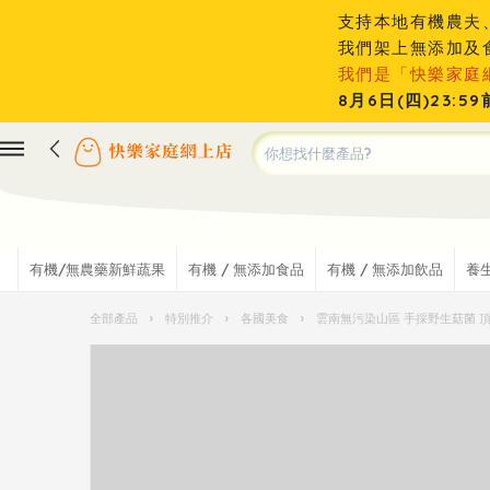
支持本地有機農夫
我們架上無添加及
我們是「快樂家庭
8月6日(四)23
有機/無農藥新鮮蔬果
有機 / 無添加食品
有機 / 無添加飲品
養
全部產品
›
特別推介
›
各國美食
›
雲南無污染山區 手採野生菇菌 