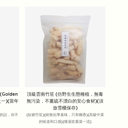
Golden
頂級雲南竹笙 (仿野生生態種植，無毒
之一)(當年
無污染，不薰硫不漂白的安心食材)(須
放雪櫃保存)
過的話，你不
(短裙竹笙)(絕無化學臭味，只有幽香)(高級中菜
的味道和口感)(燉湯炆素菜一流)