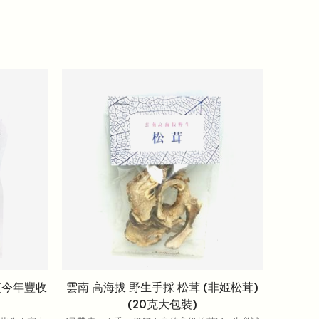
(今年豐收
雲南 高海拔 野生手採 松茸 (非姬松茸)
(20克大包裝)