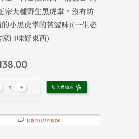
為正宗大種野生黑虎掌，沒有坊
價的小黑虎掌的苦澀味)(一生必
食家口味好東西)
B
138.00
+
加入購物車
順豐自取點自提OK