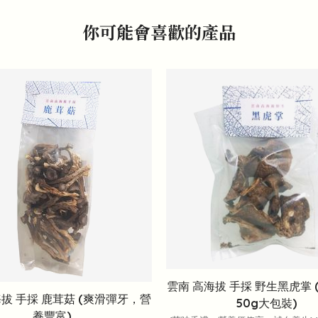
你可能會喜歡的產品
雲南 高海拔 手採 野生黑虎掌 
海拔 手採 鹿茸菇 (爽滑彈牙，營
50g大包裝)
養豐富)