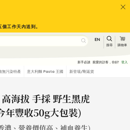
於五個工作天內送到。
EN
搜尋
購物車
新手必讀
親愛的訪客，你好!
登入
南無污染特產
意大利麵 Pasta 王國
新登場/剛返貨
 高海拔 手採 野生黑虎
(今年豐收50g大包裝)
味香濃、營養價值高、補血養生)