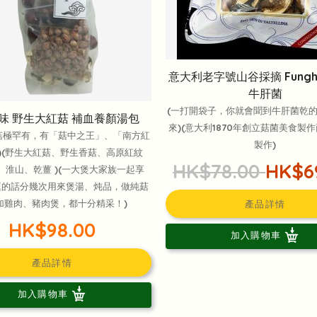
意大利老字號山谷採摘 Funghi P
牛肝菌
(一打開袋子，你就會聞到牛肝菌乾
味 野生大紅菇 補血養顏湯包
來)(意大利1870年創立菇菌美食製
菇極罕有，有「菇中之王」、「南方紅
製作)
)(野生大紅菇、野生香菇、高原紅紋
HK$78.00
HK$6
、淮山、乾薑 )(一大煲大家族一起享
庭的話分幾次用來煲湯、炖品，做純菇
加雞肉、豬肉煲，都十分精采！)
產品詳情
HK$98.00
加入購物車
產品詳情
加入購物車