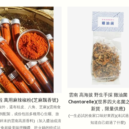
雲南 高海拔 野生手採 雞油菌 (
啦 萬用麻辣椒粉(芝麻飄香號)
Chantarelle)(世界四大名菌
椒外，還有桂皮、八角、芝麻)(雲南食
新貨，限量供應)
比例配製，成份包括多種用心生曬、放
(一生必試的食家口味好東西)(未試
碎末的雲南高原香料)（加入醬油或清
知道自己錯過了什麼)
即食超級美味拌麵醬、吃火鍋的特式沾