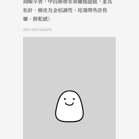
胡椒辛香，中段稍帶水果糖酯甜感，並具
松針、樹皮及金桔調性。尾端帶些許焦
糖、餅乾感）
SKU:NEVADAPA