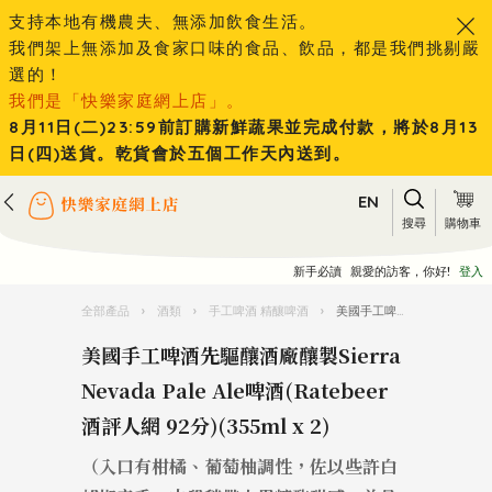
支持本地有機農夫、無添加飲食生活。
我們架上無添加及食家口味的食品、飲品，都是我們挑剔嚴
選的！
我們是「快樂家庭網上店」。
8月11日(二)23:59前訂購新鮮蔬果並完成付款，將於8月13
日(四)送貨。乾貨會於五個工作天內送到。
EN
搜尋
購物車
新手必讀
親愛的訪客，你好!
登入
全部產品
›
酒類
›
手工啤酒 精釀啤酒
›
美國手工啤酒先驅釀酒廠釀製Sierra Nevada Pale Ale啤酒(Ratebeer 酒評人網 92分)(355ml x 2)
美國手工啤酒先驅釀酒廠釀製Sierra
Nevada Pale Ale啤酒(Ratebeer
酒評人網 92分)(355ml x 2)
（入口有柑橘、葡萄柚調性，佐以些許白