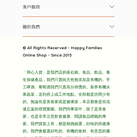
快樂家庭 飲食雜誌
有機 / 無添加飲品
客戶服務
美食研究所
養生保健好東西
常見問題
雲南搜食記
關於我們
酒類
聯繫我們
粒粒皆辛苦
特別推介
關於我們
快樂電視台
© All Rights Reserved - Happy Families
雜貨部
送貨
Online Shop - Since 2013
禮品部
條款及細則
折上折大特價
「用心入貨」是我們店的座右銘。食品、飲品、養
隱私政策
生保健產品，我們只賣純天然無添加及有機的。手
主頁
工啤酒、葡萄酒我們只賣高分得獎的。新界有機水
果蔬菜，送到府上或工作地點。全部都是坊間少有
的。無論你是美食家或是健康派，本店都會是你流
連忘返的尋寶樂園。我們同事當中，除了是美食
家，也是非常注意飲食健康、閱讀食品標籤的專
家。我們貨架上有，都是精挑細選，好味的與健康
的。我們會嚴選好吃的、有機的食材、有意思的書