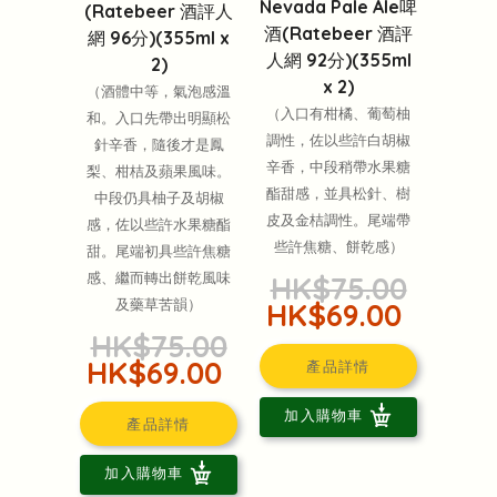
Nevada Pale Ale啤
(Ratebeer 酒評人
酒(Ratebeer 酒評
網 96分)(355ml x
人網 92分)(355ml
2)
x 2)
（酒體中等，氣泡感溫
（入口有柑橘、葡萄柚
和。入口先帶出明顯松
調性，佐以些許白胡椒
針辛香，隨後才是鳳
辛香，中段稍帶水果糖
梨、柑桔及蘋果風味。
酯甜感，並具松針、樹
中段仍具柚子及胡椒
皮及金桔調性。尾端帶
感，佐以些許水果糖酯
些許焦糖、餅乾感）
甜。尾端初具些許焦糖
感、繼而轉出餅乾風味
HK$75.00
及藥草苦韻）
HK$69.00
HK$75.00
HK$69.00
產品詳情
加入購物車
產品詳情
加入購物車