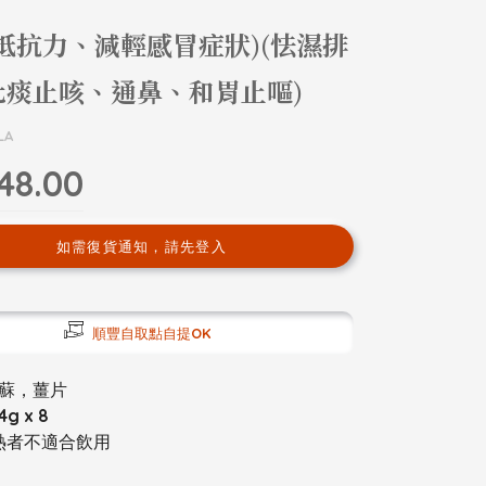
抵抗力、減輕感冒症狀)(怯濕排
化痰止咳、通鼻、和胃止嘔)
LA
48.00
如需復貨通知，請先登入
順豐自取點自提OK
蘇，薑片
g x 8
燥熱者不適合飲用