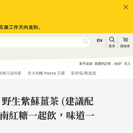
會於五個工作天內送到。
EN
搜尋
購物車
新手必讀
親愛的訪客，你好!
登入
南無污染特產
意大利麵 Pasta 王國
新登場/剛返貨
 野生紫蘇薑茶 (建議配
南紅糖一起飲，味道一