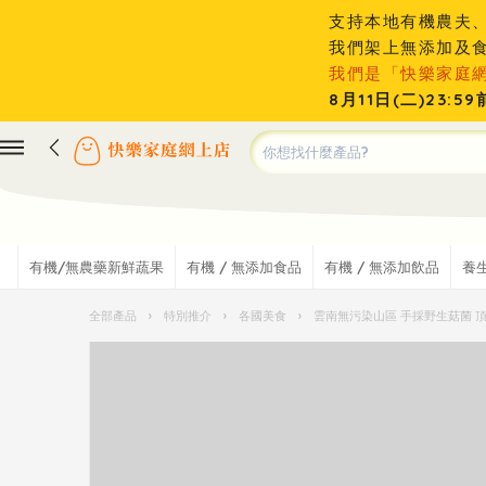
支持本地有機農夫
我們架上無添加及
我們是「快樂家庭
8月11日(二)23
有機/無農藥新鮮蔬果
有機 / 無添加食品
有機 / 無添加飲品
養
全部產品
›
特別推介
›
各國美食
›
雲南無污染山區 手採野生菇菌 