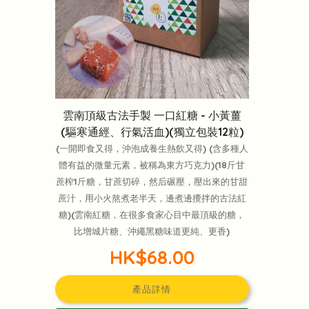
雲南頂級古法手製 一口紅糖 - 小黃薑
(驅寒通經、行氣活血)(獨立包裝12粒)
(一開即食又得，沖泡成養生熱飲又得) (含多種人
體有益的微量元素，被稱為東方巧克力)(18斤甘
蔗榨1斤糖，甘蔗切碎，然后碾壓，壓出來的甘甜
蔗汁，用小火熬煮老半天，邊煮邊攪拌的古法紅
糖)(雲南紅糖，在很多食家心目中最頂級的糖，
比增城片糖、沖繩黑糖味道更純、更香)
HK$68.00
產品詳情