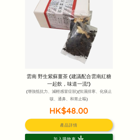
雲南 野生紫蘇薑茶 (建議配合雲南紅糖
一起飲，味道一流!)
(增強抵抗力、減輕感冒症狀)(怯濕排寒、化痰止
咳、通鼻、和胃止嘔)
HK$48.00
產品詳情
加入購物車