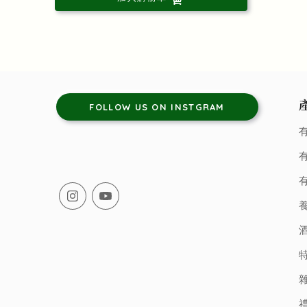
FOLLOW US ON INSTGRAM
有
有