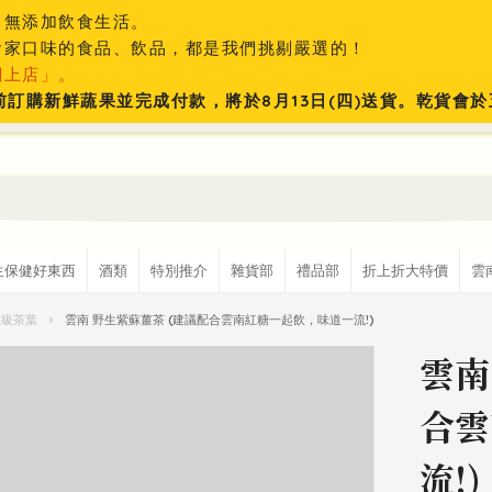
、無添加飲食生活。
食家口味的食品、飲品，都是我們挑剔嚴選的！
網上店」。
:59前訂購新鮮蔬果並完成付款，將於8月13日(四)送貨。乾貨
生保健好東西
酒類
特別推介
雜貨部
禮品部
折上折大特價
雲
頂級茶葉
›
雲南 野生紫蘇薑茶 (建議配合雲南紅糖一起飲，味道一流!)
雲南
合雲
流!)