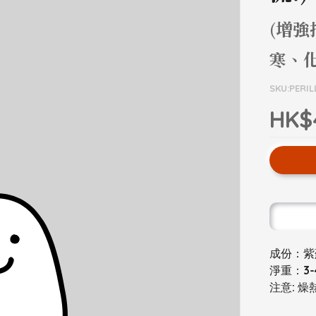
(增強
寒、
SKU:PERIL
HK$
成份：紫
淨重：3-4
注意: 