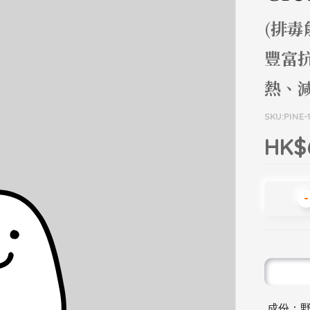
(排
豐富
熱、
SKU:PINE-
HK$
-
成份：野