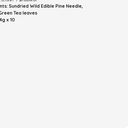
nts: Sundried Wild Edible Pine Needle,
Green Tea leaves
g x 10