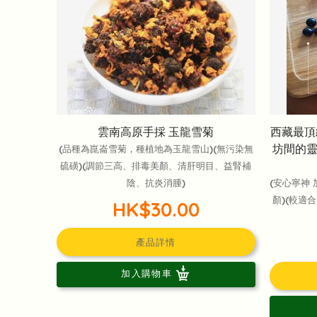
雲南高原手採 玉龍雪菊
西藏最頂
坊間的
(品種為崑崙雪菊，種植地為玉龍雪山)(無污染無
硫磺)(調節三高、排毒美顏、清肝明目、益腎補
陰、抗炎消腫)
(安心寧神
顏)(較適
HK$30.00
產品詳情
加入購物車