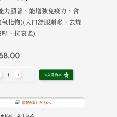
毒能力顯著、能增強免疫力、含
抗氧化物)(入口舒服順喉、去燥
減壓、抗衰老)
1
68.00
+
加入購物車
順豐自取點自提OK
生松針，蒼山綠茶