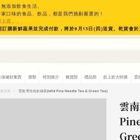
、無添加飲食生活。
食家口味的食品、飲品，都是我們挑剔嚴選的！
網上店」。
:59前訂購新鮮蔬果並完成付款，將於8月13日(四)送貨。乾貨
生保健好東西
酒類
特別推介
雜貨部
禮品部
折上折大特價
雲
頂級茶葉
›
雲南 野生松針綠茶(Wild Pine Needle Tea & Green Tea)
雲南
Pin
Gre