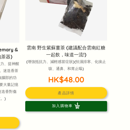
雲南 野生紫蘇薑茶 (建議配合雲南紅糖
mary &
一起飲，味道一流!)
鋼泡茶器)
(增強抵抗力、減輕感冒症狀)(怯濕排寒、化痰止
憶力、提神醒
咳、通鼻、和胃止嘔)
。迷迭香茶
HK$48.00
強腦部的功
要大量記憶
迷迭香對傷
產品詳情
。)
加入購物車