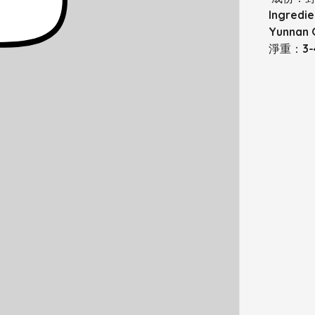
Ingredie
Yunnan 
淨重：3-4