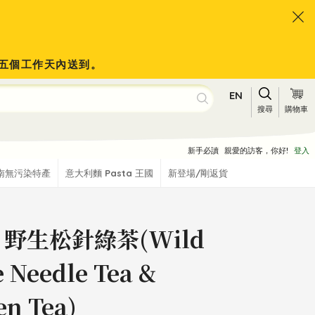
會於五個工作天內送到。
EN
搜尋
購物車
新手必讀
親愛的訪客，你好!
登入
南無污染特產
意大利麵 Pasta 王國
新登場/剛返貨
 野生松針綠茶(Wild
e Needle Tea &
en Tea)