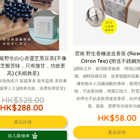
雲南 野生香橼迷迭香茶 (Rose
級野生白心赤靈芝黑豆茶(不像
Citron Tea) (附送不銹
靈芝般苦味，只有微甘，功效更
(調味之外，能消除胃氣脹、增強記
高) (失眠救星)
惱、減輕頭痛症狀、改善脫髮的現象
 加強免疫力 延緩衰老 延年益壽 美容養
擁有能令人頭腦清醒的香味，能增
合虛寒人士)(精美包裝，送禮自用皆宜)
能，可改善頭痛，增運記憶力，對需
HK$328.00
的學生不妨多飲用迷迭香茶，此外
HK$288.00
風、腹脹、肥胖等亦很有功效
HK$58.00
產品詳情
產品詳情
加入購物車