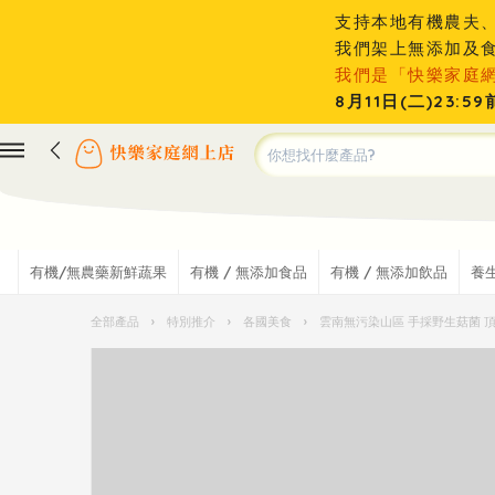
支持本地有機農夫
我們架上無添加及
我們是「快樂家庭
8月11日(二)23
有機/無農藥新鮮蔬果
有機 / 無添加食品
有機 / 無添加飲品
養
全部產品
›
特別推介
›
各國美食
›
雲南無污染山區 手採野生菇菌 