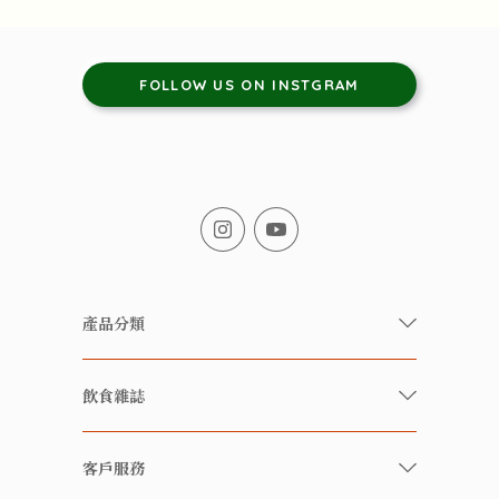
FOLLOW US ON INSTGRAM
產品分類
有機/無農藥新鮮蔬果
飲食雜誌
有機 / 無添加食品
快樂家庭 飲食雜誌
有機 / 無添加飲品
客戶服務
美食研究所