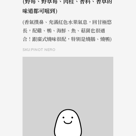
(野莓、野草莓、肉桂、香料、香草的
味道都可嚐到)
(香氣撲鼻、充滿紅色水果氣息，回甘極悠
長，配雞、鴨、海鮮、魚、菇菌也很適
合！跟廣式燒味很配，特別是燒鵝、燒鴨)
SKU:PINOT NERO