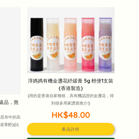
淳媽媽有機金盞花紓緩膏 5g 輕便1支裝
(香港製造)
(用的是香港自家種植，具有機認證的金盞花，得
高級品，熬
到很多用家讚賞推介!)
HK$48.00
屬昆布中的高
道香醇)(比
產品詳情