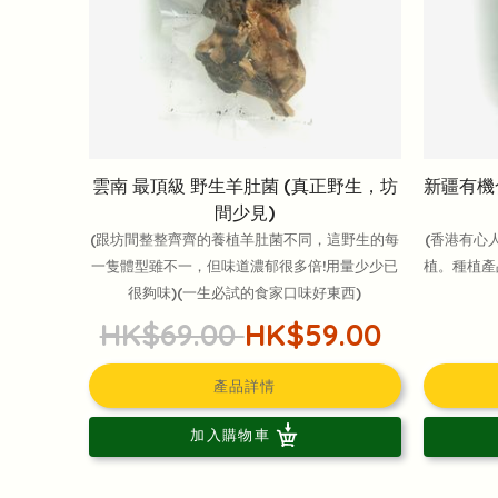
雲南 最頂級 野生羊肚菌 (真正野生，坊
新疆有機
間少見)
(跟坊間整整齊齊的養植羊肚菌不同，這野生的每
(香港有心
一隻體型雖不一，但味道濃郁很多倍!用量少少已
植。種植產
很夠味)(一生必試的食家口味好東西)
HK$69.00
HK$59.00
產品詳情
加入購物車