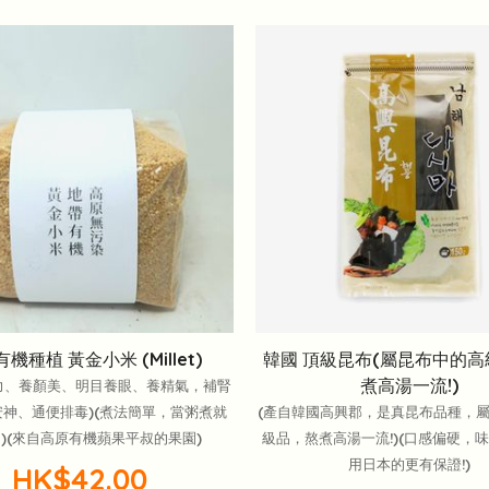
機種植 黃金小米 (Millet)
韓國 頂級昆布(屬昆布中的
煮高湯一流!)
力、養顏美、明目養眼、養精氣，補腎
神、通便排毒)(煮法簡單，當粥煮就
(產自韓國高興郡，是真昆布品種，
)(來自高原有機蘋果平叔的果園)
級品，熬煮高湯一流!)(口感偏硬，味
用日本的更有保證!)
HK$42.00