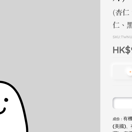
(杏
仁、
SKU:TWNU
HK$
-
有機
成份：
(美國)