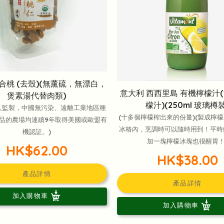
合桃 (去殼)(無薰硫，無漂白，
意大利 西西里島 有機檸檬汁(1
煲素湯代替肉類)
檬汁)(250ml 玻璃樽裝
人監製，中國無污染、遠離工業地區種
(十多個檸檬榨出來的份量)(製成檸
品的農場均連續9年取得美國或歐盟有
冰格內，烹調時可以隨時用到！平時
機認証。)
加一塊檸檬冰塊也很醒胃！
HK$62.00
HK$38.00
產品詳情
產品詳情
加入購物車
加入購物車