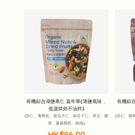
有機綜合湖鹽果仁 嘉年華(薄鹽風味，
有機綜合
低溫烘焙不油炸)
(杏仁、葡萄乾、葵瓜子仁、南瓜子仁、黑豆、腰
(杏仁、葡
果、蔓越莓乾、核桃)
HK$96.00