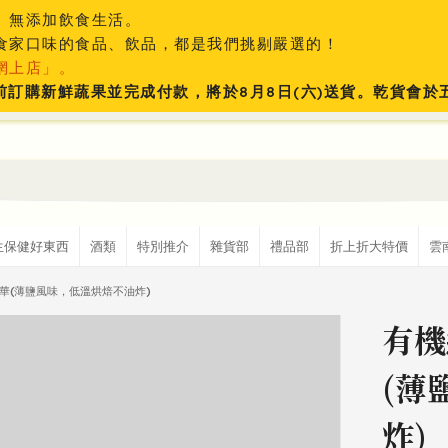
、無添加飲食生活。
食家口味的食品、飲品，都是我們挑剔嚴選的！
網上店」。
:59前訂購新鮮蔬果並完成付款，將於8月8日(六)送貨。乾貨會
生保健好東西
酒類
特別推介
雜貨部
禮品部
折上折大特價
雲
華(薄鹽風味，低溫烘焙不油炸)
有機
(薄
炸)