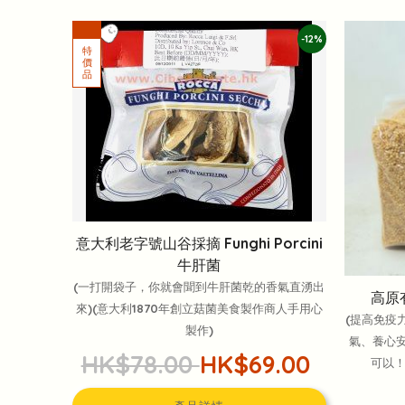
-12%
意大利老字號山谷採摘 Funghi Porcini
牛肝菌
(一打開袋子，你就會聞到牛肝菌乾的香氣直湧出
高原有
來)(意大利1870年創立菇菌美食製作商人手用心
(提高免疫
製作)
氣、養心安
HK$78.00
HK$69.00
可以！