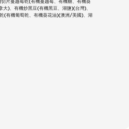
機切片蔓越莓乾(有機蔓越莓、有機糖、有機葵
加拿大)、有機炒黑豆(有機黑豆、湖鹽)(台灣)、
乾(有機葡萄乾、有機葵花油)(澳洲/美國)、湖
。