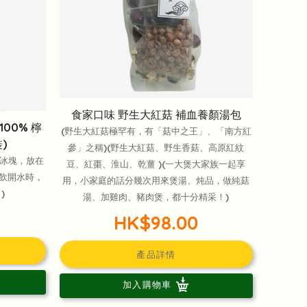
食家口味 野生大紅菇 補血養顏湯包
00% 檸
(野生大紅菇極罕有，有「菇中之王」、「南方紅
)
參」之稱)(野生大紅菇、野生香菇、高原紅紋
檬冰塊，放在
豆、紅棗、淮山、乾薑 )(一大煲大家族一起享
飲開水時，
用，小家庭的話分幾次用來煲湯、炖品，做純菇
)
湯、加雞肉、豬肉煲，都十分精采！)
HK$98.00
產品詳情
加入購物車