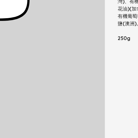
灣)、有
花油)(
有機葡萄
鹽(澳洲)
250g