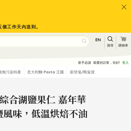
於五個工作天內送到。
EN
搜尋
購物車
新手必讀
親愛的訪客，你好!
登入
南無污染特產
意大利麵 Pasta 王國
新登場/剛返貨
綜合湖鹽果仁 嘉年華
鹽風味，低溫烘焙不油