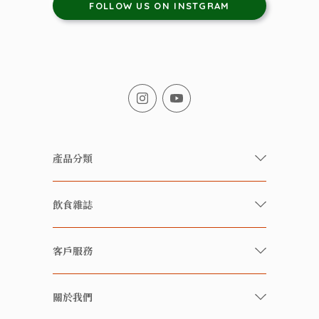
FOLLOW US ON INSTGRAM
產品分類
有機/無農藥新鮮蔬果
飲食雜誌
有機 / 無添加食品
快樂家庭 飲食雜誌
有機 / 無添加飲品
客戶服務
美食研究所
養生保健好東西
常見問題
雲南搜食記
關於我們
酒類
聯繫我們