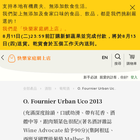
支持本地有機農夫、無添加飲食生活。
我們架上無添加及食家口味的食品、飲品，都是我們挑剔嚴
選的！
我們是「快樂家庭網上店」。
8月11日(二)23:59前訂購新鮮蔬果並完成付款，將於8月13
日(四)送貨。乾貨會於五個工作天內送到。
EN
搜尋
購物車
新手必讀
親愛的訪客，你好!
登入
全部產品
›
酒類
›
葡萄酒
›
O. Fournier Urban Uco 2013
O. Fournier Urban Uco 2013
(充滿深度餘韻，口感幼滑、帶有花香、酒
體中等，跟肉類菜色很配)(著名酒評雜誌
Wine Advocate 給予90分)(集阿根廷、
西班牙國寶級葡萄 Malbec 及