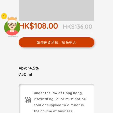
1
HK$108.00
HK$136.00
頭像生成器: 快樂家庭網上店
如需復貨通知，請先登入
Abv: 14,5%
750 ml
Under the law of Hong Kong,
intoxicating liquor must not be
sold or supplied to a minor in
the course of business.