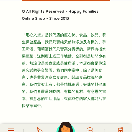
粒粒皆辛苦
特別推介
關於我們
快樂電視台
© All Rights Reserved - Happy Families
雜貨部
送貨
Online Shop - Since 2013
禮品部
條款及細則
折上折大特價
「用心入貨」是我們店的座右銘。食品、飲品、養
隱私政策
生保健產品，我們只賣純天然無添加及有機的。手
主頁
工啤酒、葡萄酒我們只賣高分得獎的。新界有機水
果蔬菜，送到府上或工作地點。全部都是坊間少有
的。無論你是美食家或是健康派，本店都會是你流
連忘返的尋寶樂園。我們同事當中，除了是美食
家，也是非常注意飲食健康、閱讀食品標籤的專
家。我們貨架上有，都是精挑細選，好味的與健康
的。我們會嚴選好吃的、有機的食材、有意思的書
本、有意思的生活用品，讓你與你的家人都能活在
快樂家庭中。