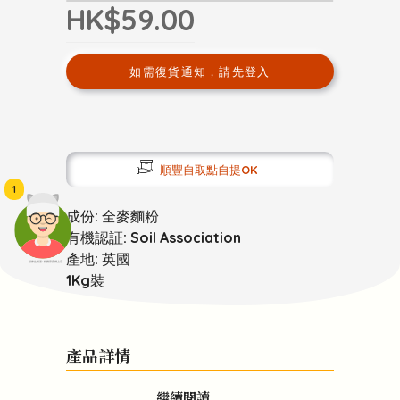
HK$59.00
如需復貨通知，請先登入
順豐自取點自提OK
1
成份: 全麥麵粉
有機認証: Soil Association
產地: 英國
頭像生成器: 快樂家庭網上店
1Kg裝
產品詳情
繼續閱讀