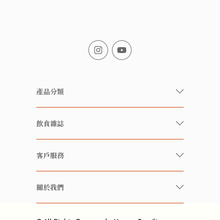
產品分類
有機/無農藥新鮮蔬果
飲食雜誌
有機 / 無添加食品
快樂家庭 飲食雜誌
有機 / 無添加飲品
客戶服務
美食研究所
養生保健好東西
常見問題
雲南搜食記
關於我們
酒類
聯繫我們
粒粒皆辛苦
特別推介
關於我們