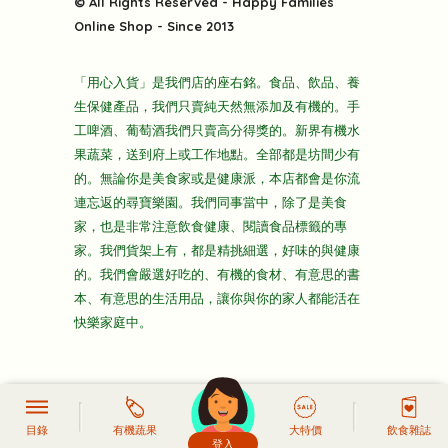
快樂電視台
© All Rights Reserved - Happy Families
雜貨部
送貨
Online Shop - Since 2013
禮品部
條款及細則
折上折大特價
「用心入貨」是我們店的座右銘。食品、飲品、養
隱私政策
生保健產品，我們只賣純天然無添加及有機的。手
主頁
工啤酒、葡萄酒我們只賣高分得獎的。新界有機水
果蔬菜，送到府上或工作地點。全部都是坊間少有
的。無論你是美食家或是健康派，本店都會是你流
連忘返的尋寶樂園。我們同事當中，除了是美食
家，也是非常注意飲食健康、閱讀食品標籤的專
家。我們貨架上有，都是精挑細選，好味的與健康
的。我們會嚴選好吃的、有機的食材、有意思的書
本、有意思的生活用品，讓你與你的家人都能活在
快樂家庭中。
目錄
有機蔬果
大特價
飲食雜誌
登入