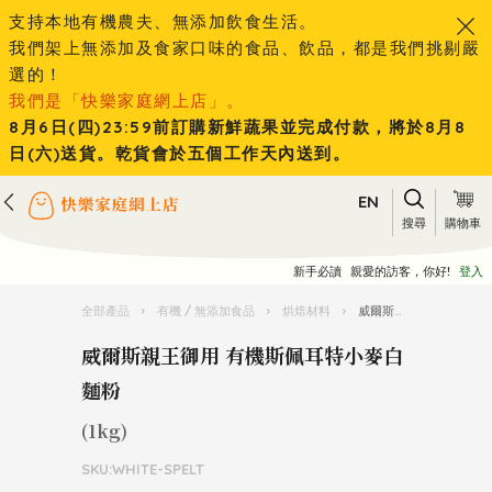
支持本地有機農夫、無添加飲食生活。
我們架上無添加及食家口味的食品、飲品，都是我們挑剔嚴
選的！
我們是「快樂家庭網上店」。
8月6日(四)23:59前訂購新鮮蔬果並完成付款，將於8月8
日(六)送貨。乾貨會於五個工作天內送到。
EN
搜尋
購物車
新手必讀
親愛的訪客，你好!
登入
全部產品
›
有機 / 無添加食品
›
烘焙材料
›
威爾斯親王御用 有機斯佩耳特小麥白麵粉
威爾斯親王御用 有機斯佩耳特小麥白
麵粉
(1kg)
SKU:WHITE-SPELT