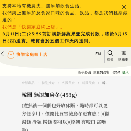
支持本地有機農夫、無添加飲食生活。
我們架上無添加及食家口味的食品、飲品，都是我們挑剔嚴
選的！
我們是「快樂家庭網上店」。
8月11日(二)23:59前訂購新鮮蔬果並完成付款，將於8月13
日(四)送貨。乾貨會於五個工作天內送到。
EN
搜尋
購物車
新手必讀
親愛的訪客，你好!
登入
全部產品
›
特別推介
›
各國美食
›
韓國美食
›
韓國 無添加烏冬(453g)
韓國 無添加烏冬(453g)
(煮熟後一個個包好放冰隔，隨時都可以更
方便享用，價錢比買雪藏烏冬更實惠！)(做
湯麵 冷麵 撈麵 都可以)(煙韌 有咬口 富嚼
勁)