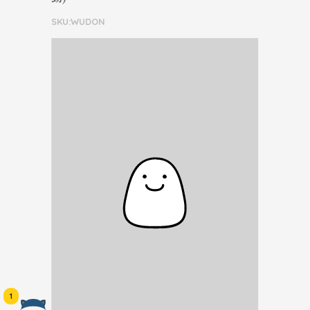
SKU:WUDON
1