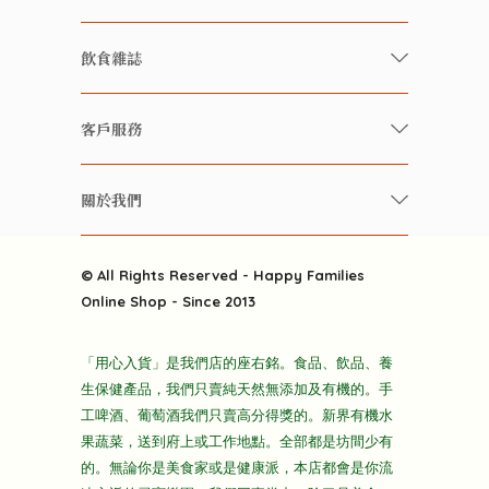
有機/無農藥新鮮蔬果
飲食雜誌
有機 / 無添加食品
快樂家庭 飲食雜誌
有機 / 無添加飲品
客戶服務
美食研究所
養生保健好東西
常見問題
雲南搜食記
關於我們
酒類
聯繫我們
粒粒皆辛苦
特別推介
關於我們
快樂電視台
© All Rights Reserved - Happy Families
雜貨部
送貨
Online Shop - Since 2013
禮品部
條款及細則
折上折大特價
「用心入貨」是我們店的座右銘。食品、飲品、養
隱私政策
生保健產品，我們只賣純天然無添加及有機的。手
主頁
工啤酒、葡萄酒我們只賣高分得獎的。新界有機水
果蔬菜，送到府上或工作地點。全部都是坊間少有
的。無論你是美食家或是健康派，本店都會是你流