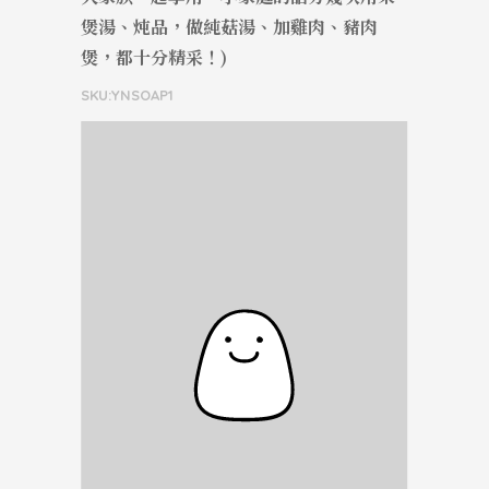
煲湯、炖品，做純菇湯、加雞肉、豬肉
煲，都十分精采！)
SKU:YNSOAP1