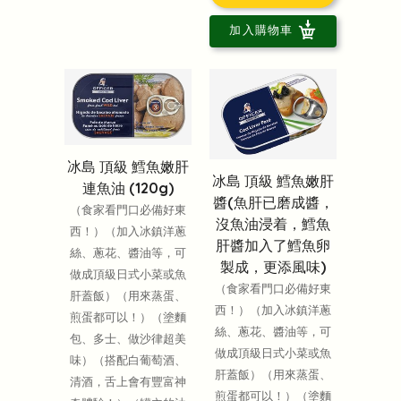
加入購物車
冰島 頂級 鱈魚嫩肝
冰島 頂級 鱈魚嫩肝
連魚油 (120g)
醬(魚肝已磨成醬，
（食家看門口必備好東
沒魚油浸着，鱈魚
西！）（加入冰鎮洋蔥
肝醬加入了鱈魚卵
絲、蔥花、醬油等，可
製成，更添風味)
做成頂級日式小菜或魚
（食家看門口必備好東
肝蓋飯）（用來蒸蛋、
西！）（加入冰鎮洋蔥
煎蛋都可以！）（塗麵
絲、蔥花、醬油等，可
包、多士、做沙律超美
做成頂級日式小菜或魚
味）（搭配白葡萄酒、
肝蓋飯）（用來蒸蛋、
清酒，舌上會有豐富神
煎蛋都可以！）（塗麵