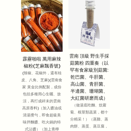
雲南 頂級 野生手採
霹靂啪啦 萬用麻辣
菇菌粉 四重奏（以
椒粉(芝麻飄香號)
罕有食家級別菇菌:
(辣椒、花椒外，還有桂
乾巴菌、牛肝菌、
皮、八角、芝麻)(雲南食
高山菌、青肝菌、
家 黃金比例配製，成份
半邊菌、珊瑚菌、
包括多種用心生曬、放
大紅菌研磨而成）
涼，再打成碎末的雲南
（做湯底吃麵、炆蘿
高原香料)（加入醬油或
蔔、根莖類蔬菜，都十
清湯攪勻，即食超級美
分精采！）（蒸雞、蒸
味拌麵醬、吃火鍋的特
肉餅、蒸蛋、蒸豆腐，
式沾醬）（加上青檸