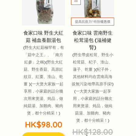
提高抗疫力! 特別優惠價
食家口味 野生大紅
食家口味 雲南野生
菇 補血養顏湯包
松茸湯包 (滋補健
腎)
(野生大紅菇極罕有，有
「菇中之王」、「南方
(野生帶皮松茸、野生小
紅參」之稱)(野生大紅
松茸菇、杞子、淮山、
菇、野生香菇、高原紅
蓮子、乾薑 )(杞子外，
紋豆、紅棗、淮山、乾
其他材料均在雲南高海
薑 )(一大煲大家族一起
拔無污染地帶高原手採!)
享用，小家庭的話分幾
(一大煲大家族一起享
次用來煲湯、炖品，做
用，小家庭的話分幾次
純菇湯、加雞肉、豬肉
用來煲湯、炖品，做純
煲，都十分精采！)
菇湯、加雞肉、豬肉
煲，都十分精采！)
HK$98.00
HK$128.00