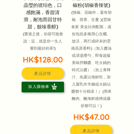
椒粉(胡椒香辣號)
晶瑩的琥珀色，口
感飽滿，香甜清
(辣椒、花椒外，還有胡
滑，耐泡而回甘特
椒、茴香、生薑 )(雲南
甜，餘味香醇)
食家 黃金比例配製，成
份包括多種用心生曬、
(嘗過之後，你很可能會
放涼，再打成碎末的雲
說：這，就是你一生人
南高原香料)（加入醬油
嘗到最好的茶!)
或清湯攪勻，即食超級
HK$128.00
美味拌麵醬、吃火鍋的
特式沾醬）（加上青檸
產品詳情
汁、魚露沾海鮮吃，加
入腐乳作羊腩或火鍋沾
加入購物車
醬都十分精采！）(用來
醃肉、醃海鮮燒烤或爆
炒都可以！)
HK$47.00
產品詳情