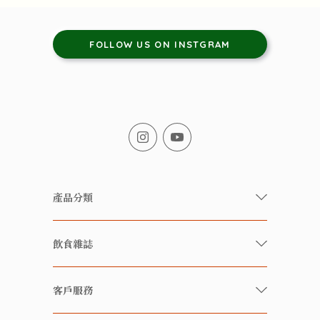
FOLLOW US ON INSTGRAM
產品分類
有機/無農藥新鮮蔬果
飲食雜誌
有機 / 無添加食品
快樂家庭 飲食雜誌
有機 / 無添加飲品
客戶服務
美食研究所
養生保健好東西