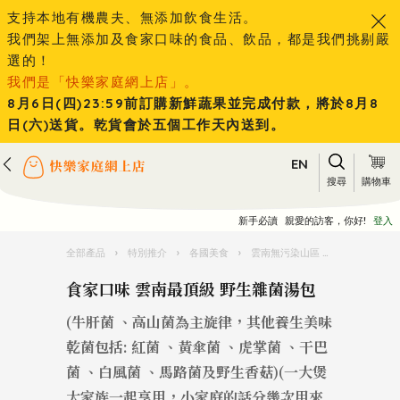
支持本地有機農夫、無添加飲食生活。
我們架上無添加及食家口味的食品、飲品，都是我們挑剔嚴
選的！
我們是「快樂家庭網上店」。
8月6日(四)23:59前訂購新鮮蔬果並完成付款，將於8月8
日(六)送貨。乾貨會於五個工作天內送到。
EN
搜尋
購物車
新手必讀
親愛的訪客，你好!
登入
全部產品
›
特別推介
›
各國美食
›
雲南無污染山區 手採野生菇菌 頂級茶葉
食家口味 雲南最頂級 野生雜菌湯包
(牛肝菌 、高山菌為主旋律，其他養生美味
乾菌包括: 紅菌 、黃傘菌 、虎掌菌 、干巴
菌 、白風菌 、馬路菌及野生香菇)(一大煲
大家族一起享用，小家庭的話分幾次用來