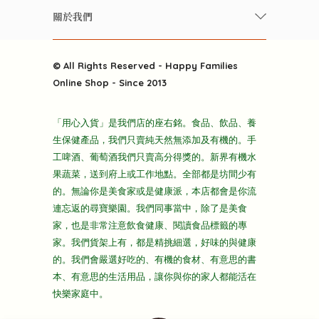
常見問題
雲南搜食記
關於我們
酒類
聯繫我們
粒粒皆辛苦
特別推介
關於我們
快樂電視台
© All Rights Reserved - Happy Families
雜貨部
送貨
Online Shop - Since 2013
禮品部
條款及細則
折上折大特價
「用心入貨」是我們店的座右銘。食品、飲品、養
隱私政策
生保健產品，我們只賣純天然無添加及有機的。手
主頁
工啤酒、葡萄酒我們只賣高分得獎的。新界有機水
果蔬菜，送到府上或工作地點。全部都是坊間少有
的。無論你是美食家或是健康派，本店都會是你流
連忘返的尋寶樂園。我們同事當中，除了是美食
家，也是非常注意飲食健康、閱讀食品標籤的專
家。我們貨架上有，都是精挑細選，好味的與健康
的。我們會嚴選好吃的、有機的食材、有意思的書
本、有意思的生活用品，讓你與你的家人都能活在
快樂家庭中。