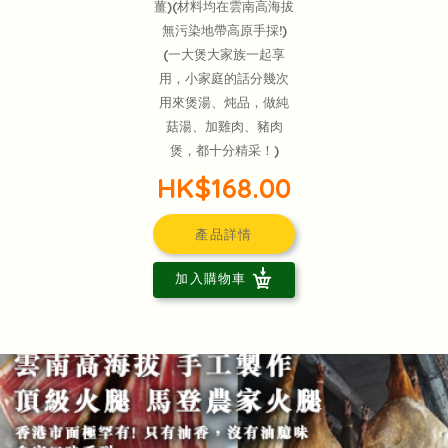
薑)(材料均在雲南高海拔
無污染地帶高原手採!)
(一大煲大家族一起享
用，小家庭的話分幾次
用來煲湯、炖品，做純
菇湯、加雞肉、豬肉
煲，都十分精采！)
HK$168.00
產品詳情
加入購物車