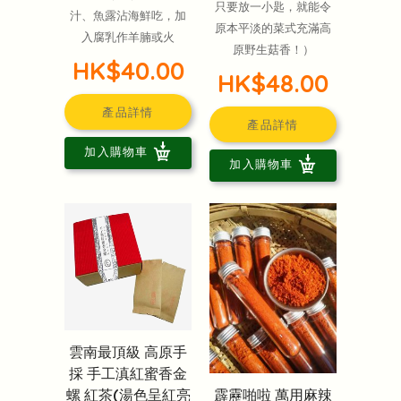
只要放一小匙，就能令
汁、魚露沾海鮮吃，加
原本平淡的菜式充滿高
入腐乳作羊腩或火
原野生菇香！）
HK$40.00
HK$48.00
產品詳情
產品詳情
加入購物車
加入購物車
雲南最頂級 高原手
採 手工滇紅蜜香金
霹靂啪啦 萬用麻辣
螺 紅茶(湯色呈紅亮