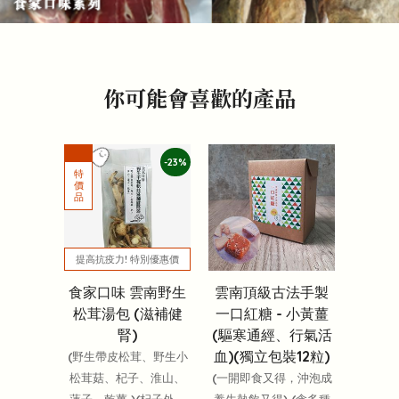
你可能會喜歡的產品
-23%
提高抗疫力! 特別優惠價
食家口味 雲南野生
雲南頂級古法手製
松茸湯包 (滋補健
一口紅糖 - 小黃薑
腎)
(驅寒通經、行氣活
血)(獨立包裝12粒)
(野生帶皮松茸、野生小
松茸菇、杞子、淮山、
(一開即食又得，沖泡成
蓮子、乾薑 )(杞子外，
養生熱飲又得) (含多種