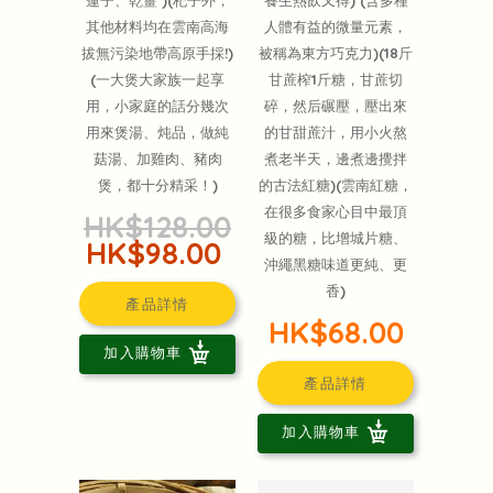
其他材料均在雲南高海
人體有益的微量元素，
拔無污染地帶高原手採!)
被稱為東方巧克力)(18斤
(一大煲大家族一起享
甘蔗榨1斤糖，甘蔗切
用，小家庭的話分幾次
碎，然后碾壓，壓出來
用來煲湯、炖品，做純
的甘甜蔗汁，用小火熬
菇湯、加雞肉、豬肉
煮老半天，邊煮邊攪拌
煲，都十分精采！)
的古法紅糖)(雲南紅糖，
在很多食家心目中最頂
HK$128.00
級的糖，比增城片糖、
HK$98.00
沖繩黑糖味道更純、更
香)
產品詳情
HK$68.00
加入購物車
產品詳情
加入購物車