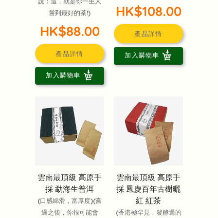
說：這，就是你一生人
HK$108.00
嘗到最好的茶!)
HK$88.00
產品詳情
產品詳情
加入購物車
加入購物車
雲南最頂級 高原手
雲南最頂級 高原手
採 勐海生普洱
採 鳳慶百年古樹曬
紅 紅茶
(口感綿滑，富厚度)(嘗
過之後，你很可能會
(香港極罕見，發酵過的