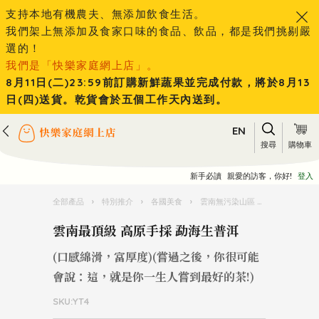
支持本地有機農夫、無添加飲食生活。
我們架上無添加及食家口味的食品、飲品，都是我們挑剔嚴
選的！
我們是「快樂家庭網上店」。
8月11日(二)23:59前訂購新鮮蔬果並完成付款，將於8月13
日(四)送貨。乾貨會於五個工作天內送到。
EN
搜尋
購物車
新手必讀
親愛的訪客，你好!
登入
全部產品
›
特別推介
›
各國美食
›
雲南無污染山區 手採野生菇菌 頂級茶葉
雲南最頂級 高原手採 勐海生普洱
(口感綿滑，富厚度)(嘗過之後，你很可能
會說：這，就是你一生人嘗到最好的茶!)
SKU:YT4