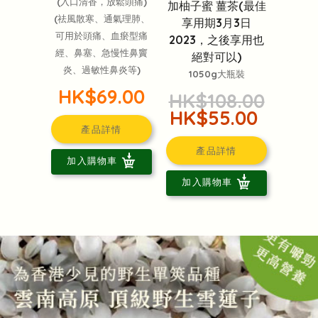
(入口清香，放鬆頭痛)
加柚子蜜 薑茶(最佳
(祛風散寒、通氣理肺、
享用期3月3日
可用於頭痛、血瘀型痛
2023，之後享用也
經、鼻塞、急慢性鼻竇
絕對可以)
炎、過敏性鼻炎等)
1050g大瓶裝
HK$69.00
HK$108.00
HK$55.00
產品詳情
產品詳情
加入購物車
加入購物車