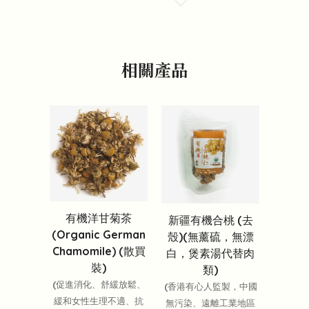
相關產品
有機洋甘菊茶
新疆有機合桃 (去
(Organic German
殼)(無薰硫，無漂
Chamomile) (散買
白，煲素湯代替肉
裝)
類)
(促進消化、舒緩放鬆、
(香港有心人監製，中國
緩和女性生理不適、抗
無污染、遠離工業地區