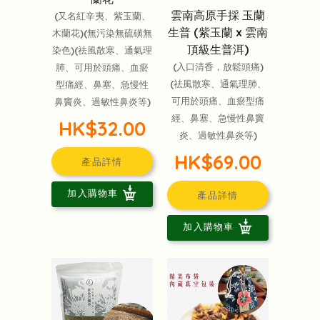
雲南高原手採 玉蘭
(又名紅辛夷、紫玉蘭、
生普 (紫玉蘭 x 雲南
木蘭花)(無污染無硫磺無
頂級生普洱)
染色)(祛風散寒、通氣理
(入口清香，放鬆頭痛)
肺、可用於頭痛、血瘀
(祛風散寒、通氣理肺、
型痛經、鼻塞、急慢性
可用於頭痛、血瘀型痛
鼻竇炎、過敏性鼻炎等)
經、鼻塞、急慢性鼻竇
HK$32.00
炎、過敏性鼻炎等)
HK$69.00
產品詳情
加入購物車
產品詳情
加入購物車