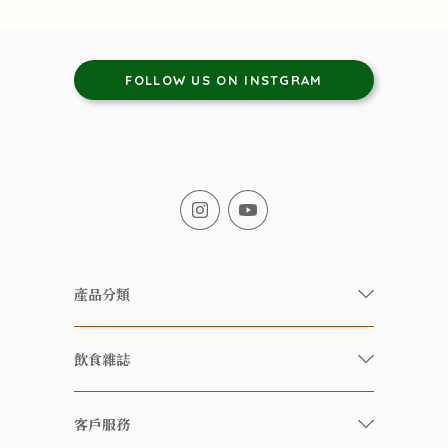
FOLLOW US ON INSTGRAM
產品分類
有機/無農藥新鮮蔬果
飲食雜誌
有機 / 無添加食品
快樂家庭 飲食雜誌
有機 / 無添加飲品
客戶服務