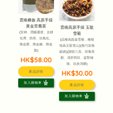
雲南彝族 高原手採
黃金苦蕎茶
雲南高原手採 玉龍
(安神、潤腸通便、去積
雪菊
化滯、防癌、抗氧化、
(品種為崑崙雪菊，種植
降血壓、降血糖、降血
地為玉龍雪山)(無污染無
脂)
硫磺)(調節三高、排毒美
顏、清肝明目、益腎補
HK$58.00
陰、抗炎消腫)
HK$30.00
產品詳情
加入購物車
產品詳情
加入購物車