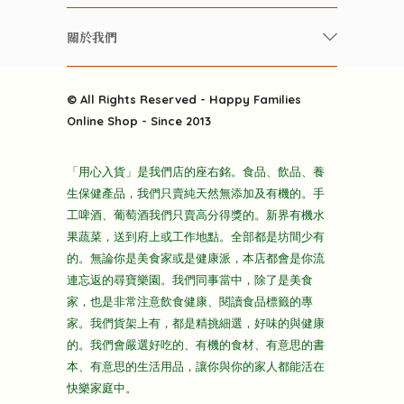
美食研究所
養生保健好東西
常見問題
雲南搜食記
關於我們
酒類
聯繫我們
粒粒皆辛苦
特別推介
關於我們
快樂電視台
© All Rights Reserved - Happy Families
雜貨部
送貨
Online Shop - Since 2013
禮品部
條款及細則
折上折大特價
「用心入貨」是我們店的座右銘。食品、飲品、養
隱私政策
生保健產品，我們只賣純天然無添加及有機的。手
主頁
工啤酒、葡萄酒我們只賣高分得獎的。新界有機水
果蔬菜，送到府上或工作地點。全部都是坊間少有
的。無論你是美食家或是健康派，本店都會是你流
連忘返的尋寶樂園。我們同事當中，除了是美食
家，也是非常注意飲食健康、閱讀食品標籤的專
家。我們貨架上有，都是精挑細選，好味的與健康
的。我們會嚴選好吃的、有機的食材、有意思的書
本、有意思的生活用品，讓你與你的家人都能活在
快樂家庭中。