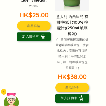
Cider Vinegar)
250ml
HK$25.00
意大利 西西里島 有
機檸檬汁(100% 檸
產品詳情
檬汁)(250ml 玻璃
樽裝)
加入購物車
(十多個檸檬榨出來的份
量)(製成檸檬冰塊，放在
冰格內，烹調時可以隨
時用到！平時飲開水
時，加一塊檸檬冰塊也
很醒胃！)
HK$38.00
產品詳情
1
加入購物車