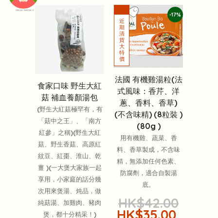
頭像生成器: 快樂家庭網上店
-17%
法國 有機雞湯粒(法
食家口味 野生大紅
式風味：香芹、洋
菇 補血養顏湯包
蔥、香料、香草)
(野生大紅菇極罕有，有
(不含味精) (8粒裝 )
「菇中之王」、「南方
(80g )
紅參」之稱)(野生大紅
用有機雞、蔬菜、香
菇、野生香菇、高原紅
料、香草製成，不含味
紋豆、紅棗、淮山、乾
精，無添加任何色素、
薑 )(一大煲大家族一起
防腐劑，適合自製湯
享用，小家庭的話分幾
底。
次用來煲湯、炖品，做
HK$42.00
純菇湯、加雞肉、豬肉
HK$35.00
煲，都十分精采！)