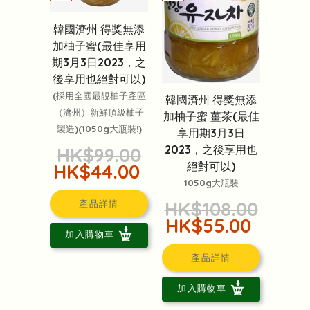
韓國濟州 得獎無添
加柚子蜜(最佳享用
期3月3日2023，之
後享用也絕對可以)
(採用全國最靚柚子產區
韓國濟州 得獎無添
（濟州）新鮮頂級柚子
加柚子蜜 薑茶(最佳
製造)(1050g大瓶裝!)
享用期3月3日
2023，之後享用也
HK$99.00
絕對可以)
HK$44.00
1050g大瓶裝
HK$108.00
產品詳情
HK$55.00
加入購物車
產品詳情
加入購物車