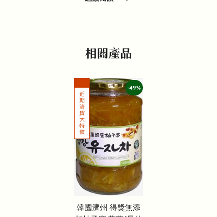
相關產品
-49%
韓國濟州 得獎無添