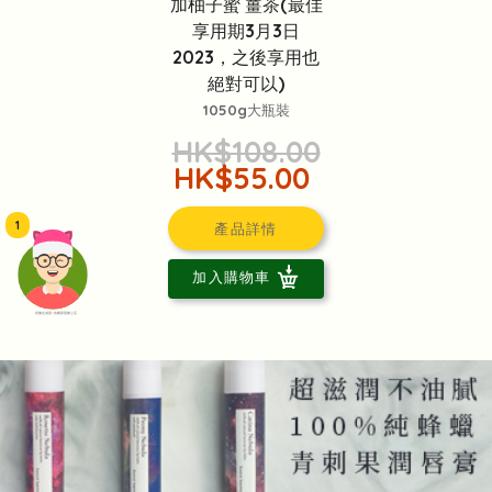
加柚子蜜 薑茶(最佳
享用期3月3日
2023，之後享用也
絕對可以)
1050g大瓶裝
HK$108.00
HK$55.00
1
產品詳情
加入購物車
頭像生成器: 快樂家庭網上店