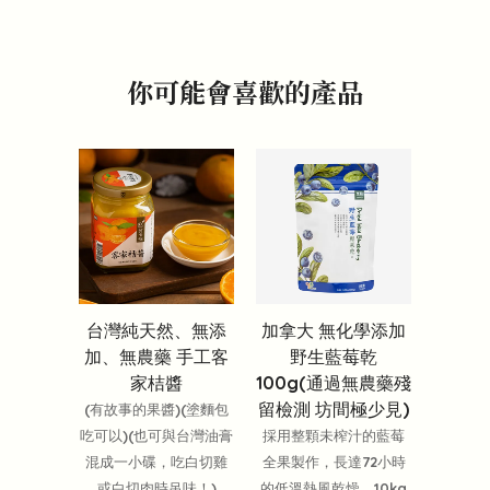
你可能會喜歡的產品
台灣純天然、無添
加拿大 無化學添加
加、無農藥 手工客
野生藍莓乾
家桔醬
100g(通過無農藥殘
留檢測 坊間極少見)
(有故事的果醬)(塗麵包
吃可以)(也可與台灣油膏
採用整顆未榨汁的藍莓
混成一小碟，吃白切雞
全果製作，長達72小時
或白切肉時吊味！)
的低溫熱風乾燥，10kg