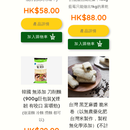
藍莓只能做出1kg的果乾
HK$58.00
HK$88.00
產品詳情
產品詳情
加入購物車
加入購物車
韓國 無添加 刀削麵
(900g巨包裝)(煙
台灣 黑芝麻醬 脆米
韌 有咬口 富嚼勁)
卷（以無農藥化肥
(做湯麵 冷麵 撈麵 都可
台灣米製作，製程
以)
無化學添加）(不計