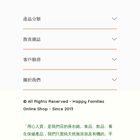
產品分類
有機/無農藥新鮮蔬果
飲食雜誌
有機 / 無添加食品
快樂家庭 飲食雜誌
有機 / 無添加飲品
客戶服務
美食研究所
養生保健好東西
常見問題
雲南搜食記
關於我們
酒類
聯繫我們
粒粒皆辛苦
特別推介
關於我們
快樂電視台
© All Rights Reserved - Happy Families
雜貨部
送貨
Online Shop - Since 2013
禮品部
條款及細則
折上折大特價
「用心入貨」是我們店的座右銘。食品、飲品、養
隱私政策
生保健產品，我們只賣純天然無添加及有機的。手
主頁