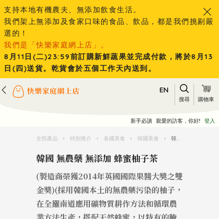
支持本地有機農夫、無添加飲食生活。
我們架上無添加及食家口味的食品、飲品，都是我們挑剔嚴
選的！
我們是「快樂家庭網上店」。
8月11日(二)23:59前訂購新鮮蔬果並完成付款，將於8月13
日(四)送貨。乾貨會於五個工作天內送到。
EN
搜尋
購物車
新手必讀
親愛的訪客，你好!
登入
全部產品
›
特別推介
›
各國美食
›
韓國美食
›
韓國 無農藥 無添加 蜂蜜柚子茶
韓國 無農藥 無添加 蜂蜜柚子茶
(製造商榮獲2014年英國國際果醬大奬之雙
金奬)(採用韓國本土的無農藥污染的柚子，
在全羅南道應用礦物質耕作方法和循環農
業方法生產，搭配天然蜂蜜，以特有的腌