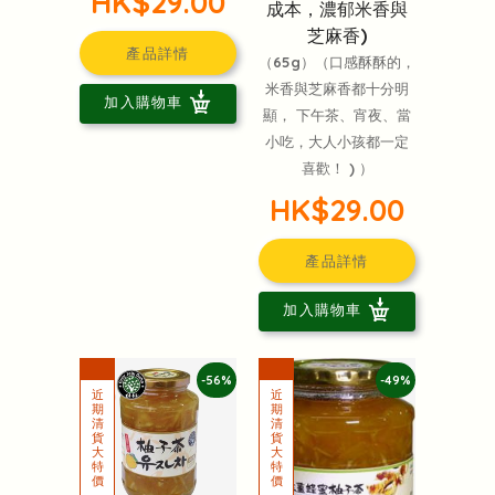
HK$29.00
成本，濃郁米香與
芝麻香)
產品詳情
（65g）（口感酥酥的，
米香與芝麻香都十分明
加入購物車
顯， 下午茶、宵夜、當
小吃，大人小孩都一定
喜歡！ ) ）
HK$29.00
產品詳情
加入購物車
-56%
-49%