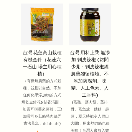
台灣 花蓮高山栽種
台灣 用料上乘 無添
有機金針（花蓮六
加 剝皮辣椒 (坊間
十石山 場主用心種
少見：剝皮辣椒經
植）
農藥殘留檢驗。不
添加防腐劑、味
（有機無農藥的方式栽
精、人工色素、人
種，並且以自然、不加
工香料)
任何化學添加物的方式
烘乾金針花)(甘香清甜，
(蒸雞、蒸肉餅、蒸排
加雲耳與薑來蒸雞，正!
骨、蒸魚放一點點一起
加雲耳冬菇絲豬肉絲弄
蒸，夏天時能令人胃口
古法蒸魚，正! 正! 正!)
大開!，用來炒肉絲也很
美味！台灣人會放入雞