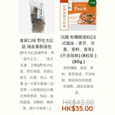
-17%
法國 有機雞湯粒(法
食家口味 野生大紅
式風味：香芹、洋
菇 補血養顏湯包
蔥、香料、香草)
(野生大紅菇極罕有，有
(不含味精) (8粒裝 )
「菇中之王」、「南方
(80g )
紅參」之稱)(野生大紅
用有機雞、蔬菜、香
菇、野生香菇、高原紅
料、香草製成，不含味
紋豆、紅棗、淮山、乾
精，無添加任何色素、
薑 )(一大煲大家族一起
防腐劑，適合自製湯
享用，小家庭的話分幾
底。
次用來煲湯、炖品，做
HK$42.00
純菇湯、加雞肉、豬肉
HK$35.00
煲，都十分精采！)