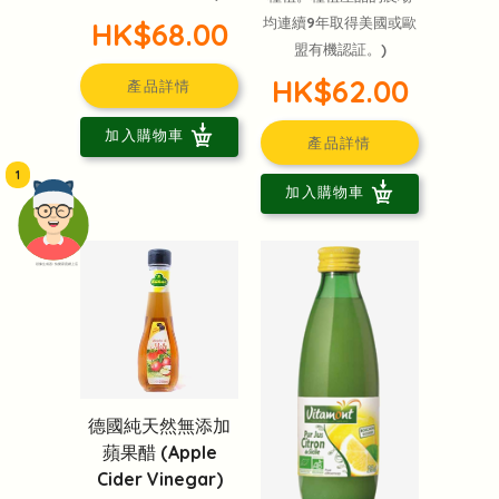
均連續9年取得美國或歐
HK$68.00
盟有機認証。)
HK$62.00
產品詳情
加入購物車
產品詳情
1
加入購物車
頭像生成器: 快樂家庭網上店
德國純天然無添加
蘋果醋 (Apple
Cider Vinegar)