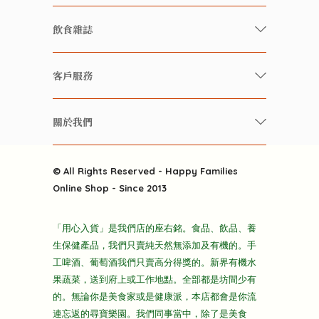
有機/無農藥新鮮蔬果
飲食雜誌
有機 / 無添加食品
快樂家庭 飲食雜誌
有機 / 無添加飲品
客戶服務
美食研究所
養生保健好東西
常見問題
雲南搜食記
關於我們
酒類
聯繫我們
粒粒皆辛苦
特別推介
關於我們
快樂電視台
© All Rights Reserved - Happy Families
雜貨部
送貨
Online Shop - Since 2013
禮品部
條款及細則
折上折大特價
「用心入貨」是我們店的座右銘。食品、飲品、養
隱私政策
生保健產品，我們只賣純天然無添加及有機的。手
主頁
工啤酒、葡萄酒我們只賣高分得獎的。新界有機水
果蔬菜，送到府上或工作地點。全部都是坊間少有
的。無論你是美食家或是健康派，本店都會是你流
連忘返的尋寶樂園。我們同事當中，除了是美食