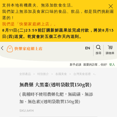
支持本地有機農夫、無添加飲食生活。
我們架上無添加及食家口味的食品、飲品，都是我們挑剔嚴
選的！
我們是「快樂家庭網上店」。
8月11日(二)23:59前訂購新鮮蔬果並完成付款，將於8月13
日(四)送貨。乾貨會於五個工作天內送到。
EN
搜尋
購物車
新手必讀
親愛的訪客，你好!
登入
全部產品
›
特別推介
›
各國美食
›
台灣美食巡禮
›
無農藥 大黑棗(
無農藥 大黑棗(透明袋散買150g裝)
( 栽種時不使用農藥化肥，無硫磺、無添
加、無色素)(透明袋散買150g裝)
SKU:A414