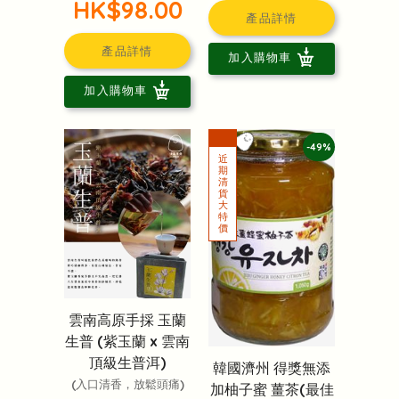
HK$98.00
產品詳情
產品詳情
加入購物車
加入購物車
-49%
雲南高原手採 玉蘭
生普 (紫玉蘭 x 雲南
頂級生普洱)
韓國濟州 得獎無添
(入口清香，放鬆頭痛)
加柚子蜜 薑茶(最佳