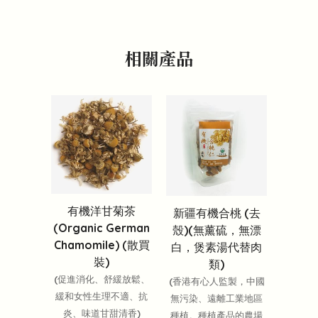
相關產品
有機洋甘菊茶
新疆有機合桃 (去
(Organic German
殼)(無薰硫，無漂
Chamomile) (散買
白，煲素湯代替肉
裝)
類)
(促進消化、舒緩放鬆、
(香港有心人監製，中國
緩和女性生理不適、抗
無污染、遠離工業地區
炎、味道甘甜清香)
種植。種植產品的農場