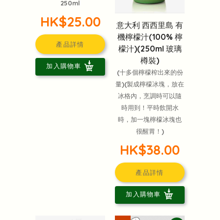
250ml
HK$25.00
意大利 西西里島 有
機檸檬汁(100% 檸
產品詳情
檬汁)(250ml 玻璃
樽裝)
加入購物車
(十多個檸檬榨出來的份
量)(製成檸檬冰塊，放在
冰格內，烹調時可以隨
時用到！平時飲開水
時，加一塊檸檬冰塊也
很醒胃！)
HK$38.00
產品詳情
加入購物車