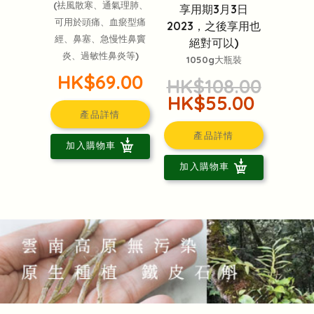
(祛風散寒、通氣理肺、
享用期3月3日
可用於頭痛、血瘀型痛
2023，之後享用也
經、鼻塞、急慢性鼻竇
絕對可以)
炎、過敏性鼻炎等)
1050g大瓶裝
HK$69.00
HK$108.00
HK$55.00
產品詳情
產品詳情
加入購物車
加入購物車