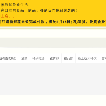
、無添加飲食生活。
食家口味的食品、飲品，都是我們挑剔嚴選的！
網上店」。
:59前訂購新鮮蔬果並完成付款，將於8月13日(四)送貨。乾貨
生保健好東西
酒類
特別推介
雜貨部
禮品部
折上折大特價
雲