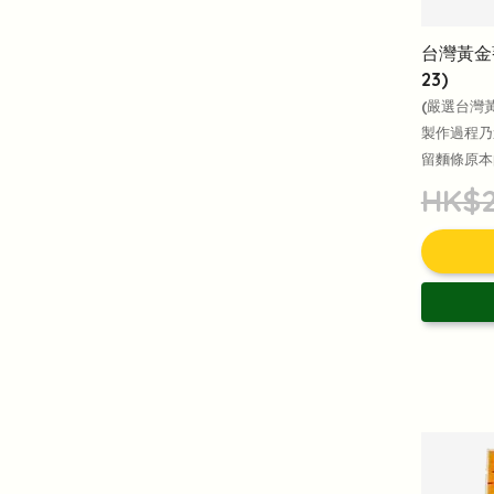
台灣黃金蕎麥
23)
(嚴選台灣
製作過程乃
留麵條原本
HK$2