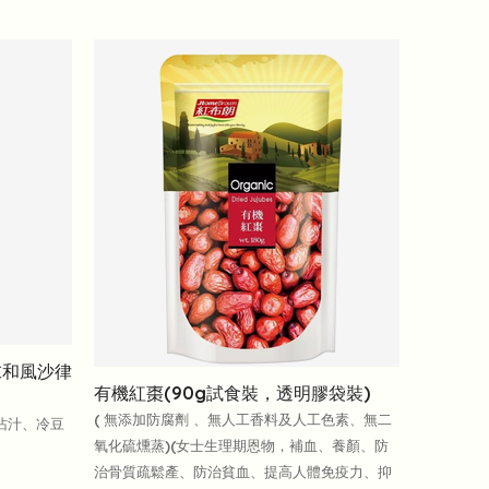
末和風沙律
有機紅棗(90g試食裝，透明膠袋裝)
( 無添加防腐劑 、無人工香料及人工色素、無二
沾汁、冷豆
氧化硫燻蒸)(女士生理期恩物，補血、養顏、防
治骨質疏鬆產、防治貧血、提高人體免疫力、抑