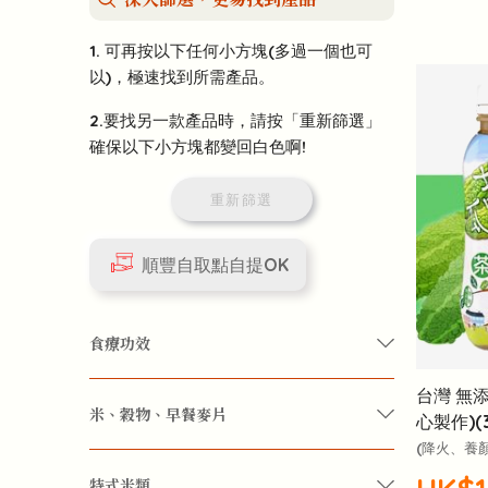
1. 可再按以下任何小方塊(多過一個也可
以)，極速找到所需產品。
2.要找另一款產品時，請按「重新篩選」
確保以下小方塊都變回白色啊!
重新篩選
順豐自取點自提OK
食療功效
台灣 無
米、穀物、早餐麥片
四季保健
女性護理
精力回復
心製作)(3
(降火、養
多色糙米
早餐片 / 麥片
珍珠米
肌膚保養
身心療癒
體質改善
特式米類