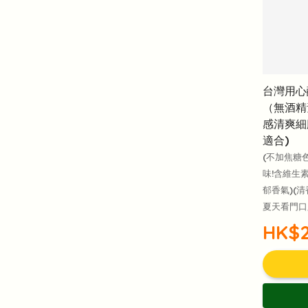
台灣用心
（無酒精
感清爽細
適合)
(不加焦糖
味!含維生
郁香氣)(
夏天看門口必
HK$2