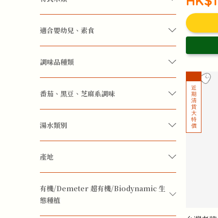
HK$1
養生穀物
低升糖指數
異國料理
增強免疫力
壯陽
益腎
眼睛視力
適合嬰幼兒、素食
袪濕
護肝
防治感冒
嬰幼兒
素食
調味品種類
便秘
情緒舒緩
抗癌
抗菌
糖
調味醬料
豉油
香料
番茄、黑豆、芝麻系調味
消化系統
痛風
膽固醇
黑豆
湯水類別
降三高(血壓、血脂、血糖)
湯料
產地
去火
排毒
改善腸胃
暖身暖手腳
台灣
雲南
有機/Demeter 超有機/Biodynamic 生
淨化內臟
補血
酸鹼平衡
態種植