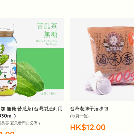
添加 無糖 苦瓜茶(台灣製造商用
台灣老牌子滷味包
30ml )
(散買一包)
顏美容 夏天看門口必備!)
HK$12.00