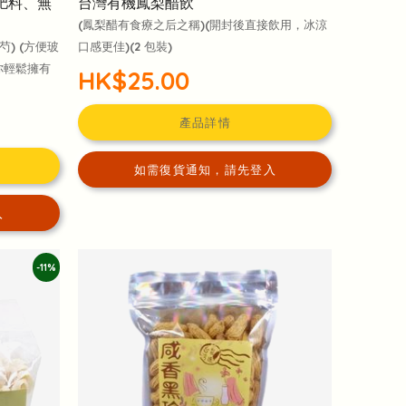
肥料、無
台灣有機鳳梨醋飲
(鳳梨醋有食療之后之稱)(開封後直接飲用，冰涼
) (方便玻
口感更佳)(2 包裝)
你輕鬆擁有
HK$25.00
產品詳情
如需復貨通知，請先登入
入
-11%