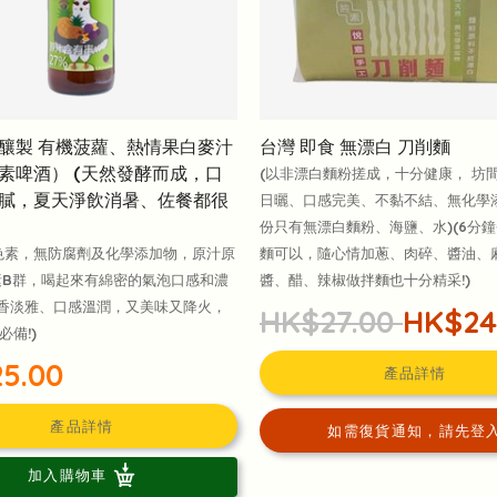
釀製 有機菠蘿、熱情果白麥汁
台灣 即食 無漂白 刀削麵
素啤酒） (天然發酵而成，口
(以非漂白麵粉搓成，十分健康， 坊間
膩，夏天淨飲消暑、佐餐都很
日曬、口感完美、不黏不結、無化學添
份只有無漂白麵粉、海鹽、水)(6分
色素，無防腐劑及化學添加物，原汁原
麵可以，隨心情加蔥、肉碎、醬油、
素B群，喝起來有綿密的氣泡口感和濃
醬、醋、辣椒做拌麵也十分精采!)
清香淡雅、口感溫潤，又美味又降火，
HK$27.00
HK$24
備!)
5.00
產品詳情
產品詳情
如需復貨通知，請先登
加入購物車