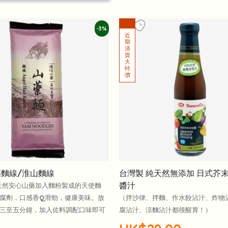
-3%
藥麵線/淮山麵線
台灣製 純天然無添加 日式芥
醬汁
天然安心山藥加入麵粉製成的天使麵
腐劑，口感香Q滑勁，健康美味。放
（拌沙律、拌麵、作水餃沾汁、炸物
三至五分鐘，加入佐料調配口味即可
腐沾汁、涼麵沾汁都很醒胃！）