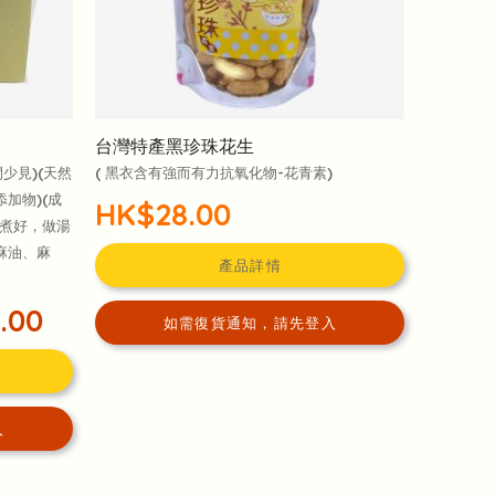
台灣特產黑珍珠花生
少見)(天然
( 黑衣含有強而有力抗氧化物-花青素)
加物)(成
HK$28.00
鐘煮好，做湯
麻油、麻
產品詳情
.00
如需復貨通知，請先登入
入