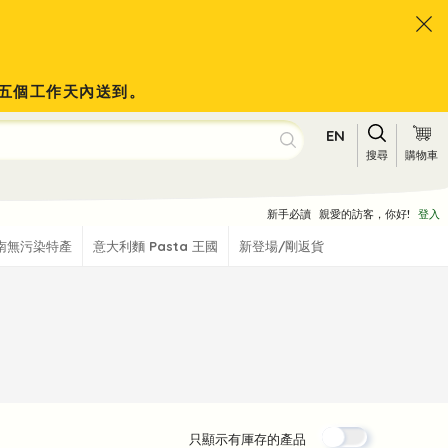
會於五個工作天內送到。
EN
搜尋
購物車
新手必讀
親愛的訪客，你好!
登入
南無污染特產
意大利麵 Pasta 王國
新登場/剛返貨
只顯示有厙存的產品