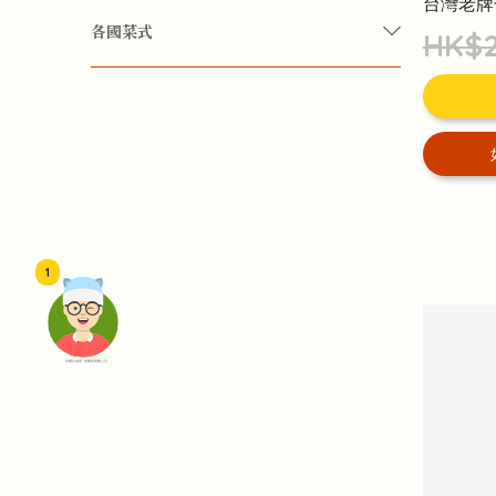
台灣老牌
有機
安神保腦
改善睡眠質素
減少疲勞
各國菜式
HK$2
頭腦清醒
中國菜
地中海菜式
日式菜
東南亞菜
歐洲菜
韓國菜
保濕
抗氧化
抗衰老
減少皺紋
養顏
1
女士生理期
婦科護理
更年期
產後保健
頭像生成器: 快樂家庭網上店