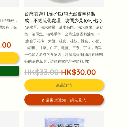
台灣製 萬用滷水包(純天然香辛料製
成，不經硫化處理，坊間少見)(6小包 )
，非全麵粉，
曬製程，保
(滷水蛋、滷水雞翼、滷水腩肉、滷水豆腐、滷魷
魚、滷墨魚、滷豬手等，全靠這個香料滷包！)
(集合了花椒、大茴、桂皮、桂枝、陳皮、小茴、
.00
白胡椒、甘草、白芷、乾薑、三奈、丁香，簡單
一包加入燉煮的食物內，越滷越香!越滷越夠味!獨
特的滷香風味，讓你在家也能輕鬆料理!)
HK$33.00
HK$30.00
產品詳情
如需復貨通知，請先登入