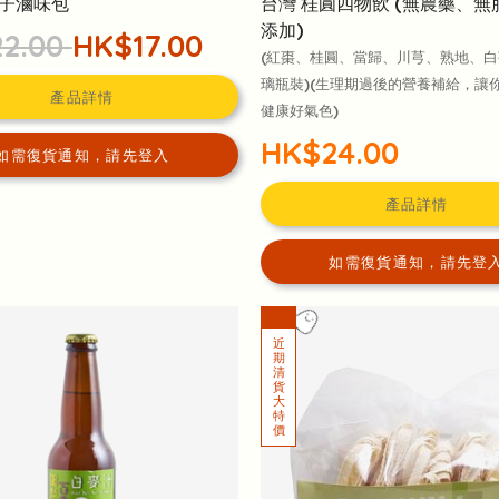
子滷味包
台灣 桂圓四物飲 (無農藥、無
添加)
2.00
HK$17.00
(紅棗、桂圓、當歸、川芎、熟地、白芍
璃瓶裝)(生理期過後的營養補給，讓
產品詳情
健康好氣色)
HK$24.00
如需復貨通知，請先登入
產品詳情
如需復貨通知，請先登