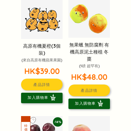
無果蠟 無防腐劑 有
高原有機夏橙(3個
機高原泥土種植 冬
裝)
棗
(來自高原有機蘋果果園)
(1磅 超罕有)
HK$39.00
HK$48.00
產品詳情
產品詳情
加入購物車
加入購物車
-14%