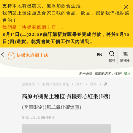
支持本地有機農夫、無添加飲食生活。
我們架上無添加及食家口味的食品、飲品，都是我們挑剔嚴
選的！
我們是「快樂家庭網上店」。
8月11日(二)23:59前訂購新鮮蔬果並完成付款，將於8月13
日(四)送貨。乾貨會於五個工作天內送到。
EN
搜尋
購物車
新手必讀
親愛的訪客，你好!
登入
全部產品
›
有機 / 無添加食品
›
湯水
›
湯料
›
高原有機泥土種植 有機雞心紅棗(1磅)
高原有機泥土種植 有機雞心紅棗(1磅)
(季節限定)(無二氧化硫燻蒸)
SKU:JUJUBE-MINI