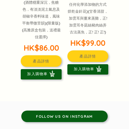
(酒體穩重深沉，焦糖
任何化學添加物的方式
色，有淡淡泥土氣息及
烘乾金針花)(甘香清甜，
胡椒辛香料味道，風味
加雲耳與薑來蒸雞，正!
平衡帶微苦韻)(限量版)
加雲耳冬菇絲豬肉絲弄
(高雅原盒包裝，送禮最
古法蒸魚，正! 正! 正!)
佳選擇)
HK$99.00
HK$86.00
產品詳情
產品詳情
加入購物車
加入購物車
FOLLOW US ON INSTGRAM