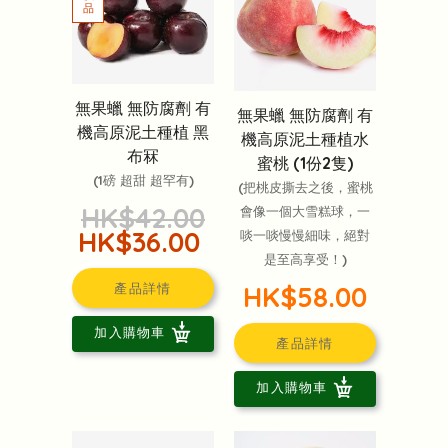
無果蠟 無防腐劑 有
無果蠟 無防腐劑 有
機高原泥土種植 黑
機高原泥土種植水
布冧
蜜桃 (1份2隻)
(1磅 超甜 超罕有)
(把桃皮撕去之後，蜜桃
HK$42.00
會像一個大雪糕球，一
HK$36.00
啖一啖慢慢細味，絕對
是至高享受！)
HK$58.00
產品詳情
加入購物車
產品詳情
加入購物車