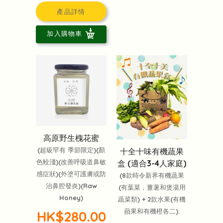
產品詳情
加入購物車
高原野生槐花蜜
(超級罕有 季節限定)(顏
十全十味有機蔬果
色較淺)(改善呼吸道鼻敏
盒 (適合3-4人家庭)
感症狀)(外塗可護膚或防
(8款時令新界有機蔬果
治鼻腔發炎)(Raw
(有葉菜，薑薯和煲湯用
Honey)
蔬菜類) + 2款水果(有機
蘋果和有機橙各二).
HK$280.00