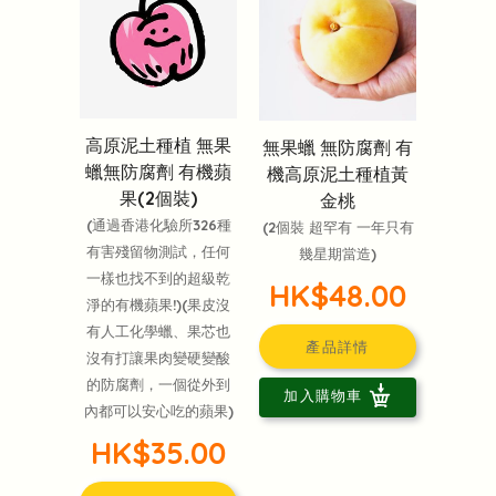
高原泥土種植 無果
無果蠟 無防腐劑 有
蠟無防腐劑 有機蘋
機高原泥土種植黃
果(2個裝)
金桃
(通過香港化驗所326種
(2個裝 超罕有 一年只有
有害殘留物測試，任何
幾星期當造)
一樣也找不到的超級乾
HK$48.00
淨的有機蘋果!)(果皮沒
有人工化學蠟、果芯也
產品詳情
沒有打讓果肉變硬變酸
的防腐劑，一個從外到
加入購物車
內都可以安心吃的蘋果)
HK$35.00