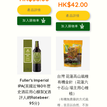
HK$42.00
產品詳情
產品詳情
加入購物車
加入購物車
台灣 花蓮高山栽種
Fuller's Imperial
有機金針（花蓮六
IPA(英國近180年歷
十石山 場主用心種
史酒莊用心釀製)(酒
植）
評人網Ratebeer:
（有機無農藥的方式栽
95分)
種，並且以自然、不加