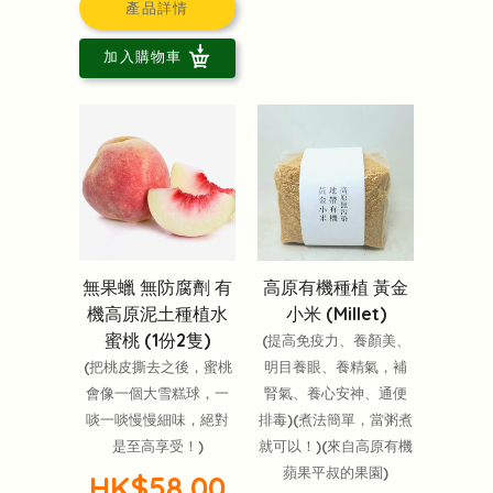
產品詳情
加入購物車
無果蠟 無防腐劑 有
高原有機種植 黃金
機高原泥土種植水
小米 (Millet)
蜜桃 (1份2隻)
(提高免疫力、養顏美、
(把桃皮撕去之後，蜜桃
明目養眼、養精氣，補
會像一個大雪糕球，一
腎氣、養心安神、通便
啖一啖慢慢細味，絕對
排毒)(煮法簡單，當粥煮
是至高享受！)
就可以！)(來自高原有機
蘋果平叔的果園)
HK$58.00