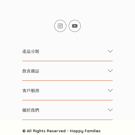
產品分類
有機/無農藥新鮮蔬果
飲食雜誌
有機 / 無添加食品
快樂家庭 飲食雜誌
有機 / 無添加飲品
客戶服務
美食研究所
養生保健好東西
常見問題
雲南搜食記
關於我們
酒類
聯繫我們
粒粒皆辛苦
特別推介
關於我們
快樂電視台
© All Rights Reserved - Happy Families
雜貨部