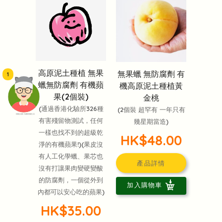
高原泥土種植 無果
無果蠟 無防腐劑 有
1
蠟無防腐劑 有機蘋
機高原泥土種植黃
果(2個裝)
金桃
(通過香港化驗所326種
(2個裝 超罕有 一年只有
頭像生成器: 快樂家庭網上店
有害殘留物測試，任何
幾星期當造)
一樣也找不到的超級乾
HK$48.00
淨的有機蘋果!)(果皮沒
有人工化學蠟、果芯也
產品詳情
沒有打讓果肉變硬變酸
的防腐劑，一個從外到
加入購物車
內都可以安心吃的蘋果)
HK$35.00