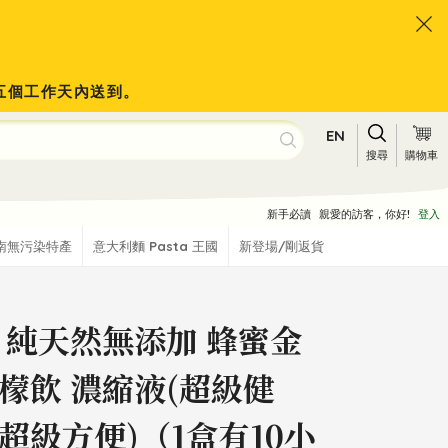
於五個工作天內送到。
EN
搜尋
購物車
新手必讀
親愛的訪客，你好!
登入
南無污染特產
意大利麵 Pasta 王國
新登場/剛返貨
 純天然無添加 蜂蜜金
檬飲 濃縮液(超級健
超級方便)（1盒有10小