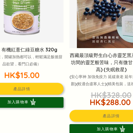
 有機紅薏仁綠豆糖水 320g
西藏最頂級野生白心赤靈芝黑
凍，開罐加熱都可以，輕鬆滿足飯後甜
坊間的靈芝般苦味，只有微甘
品欲望，看門口必備）
高) (失眠救星)
HK$15.00
(安心寧神 加強免疫力 延緩衰老 延年
顏)(較適合虛寒人士)(精美包裝，送
產品詳情
HK$328.00
HK$288.00
加入購物車
產品詳情
加入購物車