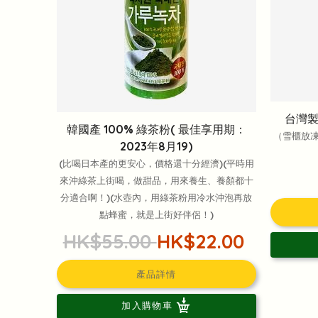
台灣製
韓國產 100% 綠茶粉( 最佳享用期：
（雪櫃放
2023年8月19)
(比喝日本產的更安心，價格還十分經濟)(平時用
來沖綠茶上街喝，做甜品，用來養生、養顏都十
分適合啊！)(水壺內，用綠茶粉用冷水沖泡再放
點蜂蜜，就是上街好伴侶！)
HK$55.00
HK$22.00
產品詳情
加入購物車