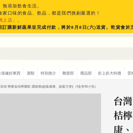
、無添加飲食生活。
食家口味的食品、飲品，都是我們挑剔嚴選的！
網上店」。
:59前訂購新鮮蔬果並完成付款，將於8月8日(六)送貨。乾貨會
生保健好東西
酒類
特別推介
雜貨部
禮品部
折上折大特價
雲
添加 蜂蜜金桔檸檬飲 濃縮液(超級健康、超級方便)（1盒有10小包）
台灣
桔檸
康、