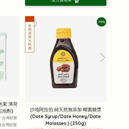
加入購物車
-19%
色素 薄荷
沙地阿拉伯 純天然無添加 椰棗糖漿
起泡劑)
(Date Syrup/Date Honey/Date
「台灣好貨
Molasses ) (250g)
款台灣好貨