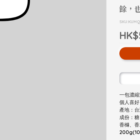
餘，
SKU:KUMQ
HK$
一包濃縮
個人喜好
產地：台
成份：糖
香櫞、香
200g(1