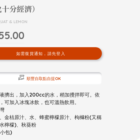
也十分經濟）
UAT & LEMON
55.00
如需復貨通知，請先登入
順豐自取點自提OK
液擠出，加入200cc的水，稍加攪拌即可。依
，可加入冰塊冰飲，也可溫熱飲用。
灣
、金桔原汁、水、蜂蜜檸檬原汁、枸櫞粉(又稱
水檸檬)、秋葵粉
0小包)