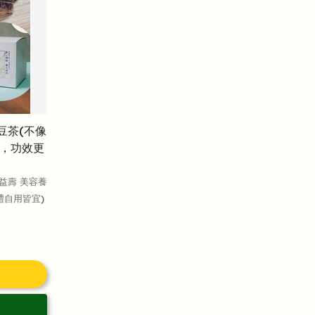
豆茶(不像
，功效更
益壽 美容養
禮自用皆宜)