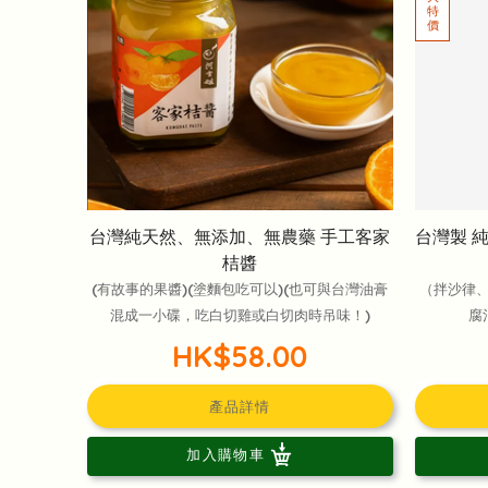
台灣純天然、無添加、無農藥 手工客家
台灣製 
桔醬
(有故事的果醬)(塗麵包吃可以)(也可與台灣油膏
（拌沙律
混成一小碟，吃白切雞或白切肉時吊味！)
腐
HK$58.00
產品詳情
加入購物車