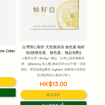
台灣用心製作 天然無添加 無色素 柚籽
 Cider
皂(植物皂基、無色素、無起泡劑)
( 榮登台灣《Body》雜誌「台灣上質保養榮美
榜」)(Beauty 美人圈 網友好評火紅平價「消背
後痘」肥皂推薦)(榮登 mybest 推薦10大背部痘
痘清除商品人氣排行榜 )
HK$13.00
產品詳情