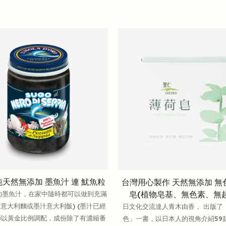
純天然無添加 墨魚汁 連 魷魚粒
台灣用心製作 天然無添加 無
皂(植物皂基、無色素、無
的墨魚汁，在家中隨時都可以做到充滿
意大利麵或墨汁意大利飯) (墨汁已經
日文化交流達人青木由香， 出版了
師以黃金比例調配，成份除了有濃縮番
色」一書，以日本人的視角介紹59