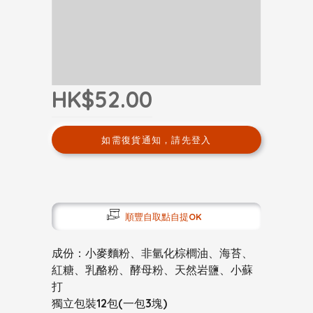
HK$52.00
如需復貨通知，請先登入
順豐自取點自提OK
成份：小麥麵粉、非氫化棕櫚油、海苔、
紅糖、乳酪粉、酵母粉、天然岩鹽、小蘇
打
獨立包裝12包(一包3塊)