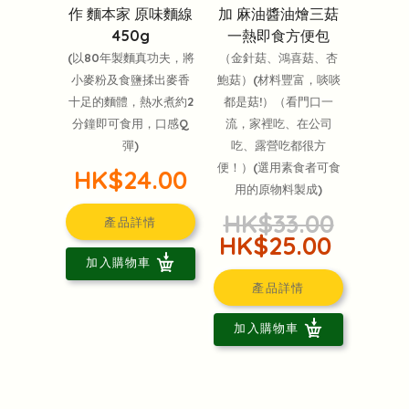
作 麵本家 原味麵線
加 麻油醬油燴三菇
450g
一熱即食方便包
(以80年製麵真功夫，將
（金針菇、鴻喜菇、杏
小麥粉及食鹽揉出麥香
鮑菇）(材料豐富，啖啖
十足的麵體，熱水煮約2
都是菇!）（看門口一
分鐘即可食用，口感Q
流，家裡吃、在公司
彈)
吃、露營吃都很方
便！）(選用素食者可食
HK$24.00
用的原物料製成)
HK$33.00
產品詳情
HK$25.00
加入購物車
產品詳情
加入購物車