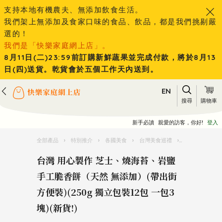
支持本地有機農夫、無添加飲食生活。
我們架上無添加及食家口味的食品、飲品，都是我們挑剔嚴
選的！
我們是「快樂家庭網上店」。
8月11日(二)23:59前訂購新鮮蔬果並完成付款，將於8月13
日(四)送貨。乾貨會於五個工作天內送到。
EN
搜尋
購物車
新手必讀
親愛的訪客，你好!
登入
全部產品
›
特別推介
›
各國美食
›
台灣美食巡禮
›
台灣 用心製作 
台灣 用心製作 芝士、燒海苔、岩鹽
手工脆香餅（天然 無添加）(帶出街
方便裝)(250g 獨立包裝12包 一包3
塊)(新貨!)