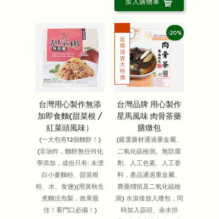
加入購物車
-20%
台灣用心製作無添
台灣品牌 用心製作
加即食麵(甜菜根 /
星馬風味 肉骨茶藥
紅菜頭風味）
膳燉包
(一大包有12個麵餅！)
(嚴選藥材通過重金屬、
(非油炸，麵餅無任何化
二氧化硫檢測。無防腐
學添加，成份只有: 未漂
劑、人工色素、人工香
白小麥麵粉、甜菜根
料，產品通過重金屬、
粉、水、食鹽)(用黃秋生
農藥殘留及二氧化硫檢
煮麵法泡製，效果最
測) 水滾後放入燉包，同
佳！看門口必備！)
時加入蒜頭、汆水排