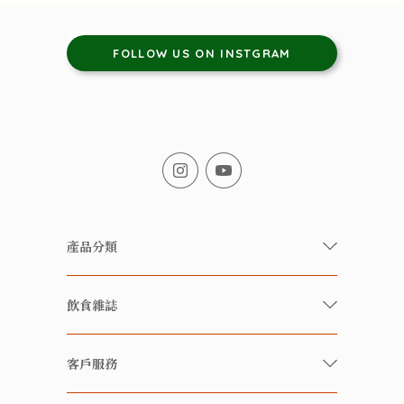
FOLLOW US ON INSTGRAM
產品分類
有機/無農藥新鮮蔬果
飲食雜誌
有機 / 無添加食品
快樂家庭 飲食雜誌
有機 / 無添加飲品
客戶服務
美食研究所
養生保健好東西