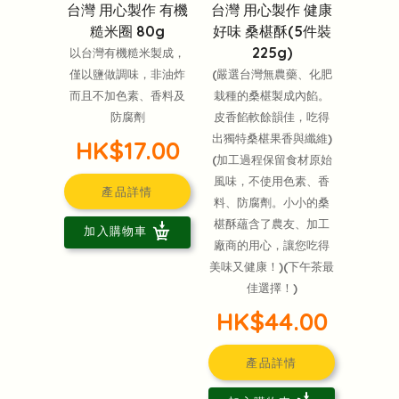
台灣 用心製作 有機
台灣 用心製作 健康
糙米圈 80g
好味 桑椹酥(5件裝
225g)
以台灣有機糙米製成，
僅以鹽做調味，非油炸
(嚴選台灣無農藥、化肥
而且不加色素、香料及
栽種的桑椹製成內餡。
防腐劑
皮香餡軟餘韻佳，吃得
出獨特桑椹果香與纖維)
HK$17.00
(加工過程保留食材原始
風味，不使用色素、香
產品詳情
料、防腐劑。小小的桑
椹酥蘊含了農友、加工
加入購物車
廠商的用心，讓您吃得
美味又健康！)(下午茶最
佳選擇！)
HK$44.00
產品詳情