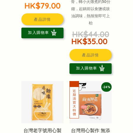
骨，轉小火燉煮約30分
HK$79.00
鐘，起鍋前以食鹽或豉
油調味，熱辣辣即可上
產品詳情
枱
HK$44.00
加入購物車
HK$35.00
產品詳情
加入購物車
-24%
台灣老字號用心製
台灣用心製作 無添