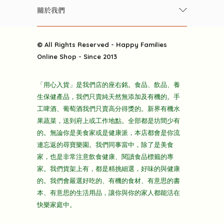
常見問題
雲南搜食記
關於我們
酒類
聯繫我們
粒粒皆辛苦
特別推介
關於我們
快樂電視台
© All Rights Reserved - Happy Families
雜貨部
送貨
Online Shop - Since 2013
禮品部
條款及細則
折上折大特價
「用心入貨」是我們店的座右銘。食品、飲品、養
隱私政策
生保健產品，我們只賣純天然無添加及有機的。手
主頁
工啤酒、葡萄酒我們只賣高分得獎的。新界有機水
果蔬菜，送到府上或工作地點。全部都是坊間少有
的。無論你是美食家或是健康派，本店都會是你流
連忘返的尋寶樂園。我們同事當中，除了是美食
家，也是非常注意飲食健康、閱讀食品標籤的專
家。我們貨架上有，都是精挑細選，好味的與健康
的。我們會嚴選好吃的、有機的食材、有意思的書
本、有意思的生活用品，讓你與你的家人都能活在
快樂家庭中。