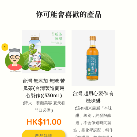
你可能會喜歡的產品
1
頭像生成器: 快樂家庭網上店
台灣 無添加 無糖 苦
瓜茶(台灣製造商用
台灣 超用心製作 有
心製作)(330ml )
機味醂
(降火、養顏美容 夏天看
(這有機米霖屬「本味
門口必備!)
醂」級別，純發酵釀
HK$11.00
造，不會像短時間製
造，靠化學調配，稱作
產品詳情